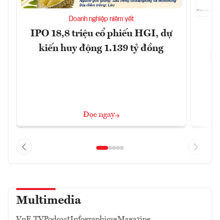
Doanh nghiệp niêm yết
IPO 18,8 triệu cổ phiếu HGI, dự
kiến huy động 1.139 tỷ đồng
Đô
Đọc ngay
Multimedia
VnE TV
Podcast
Infographics
eMagazine