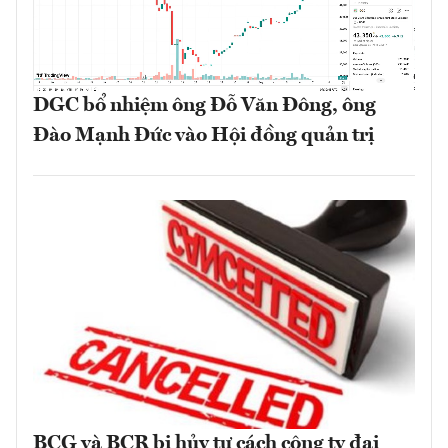
DGC bổ nhiệm ông Đỗ Văn Đông, ông
Đào Mạnh Đức vào Hội đồng quản trị
BCG và BCR bị hủy tư cách công ty đại