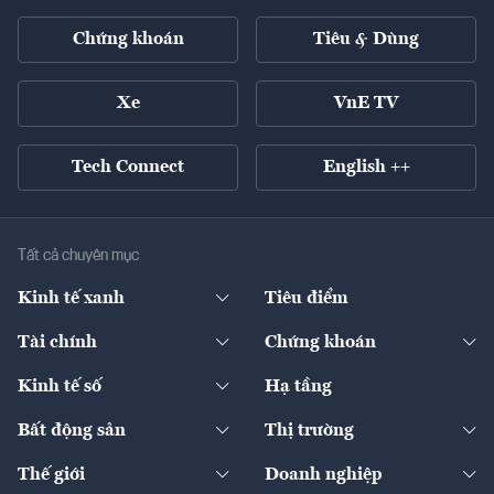
Chứng khoán
Tiêu & Dùng
Xe
VnE TV
Tech Connect
English ++
Tất cả chuyên mục
Kinh tế xanh
Tiêu điểm
Chuyển động xanh
Tài chính
Chứng khoán
Pháp lý
Ngân hàng
Doanh nghiệp niêm yết
Kinh tế số
Hạ tầng
Thương hiệu xanh
Thị trường vốn
Thị trường
Sản phẩm - Thị trường
Bất động sản
Thị trường
Diễn đàn
Thuế
Đầu tư
Tài sản số
Chính sách
Xuất nhập khẩu
Thế giới
Doanh nghiệp
Bảo hiểm
Quốc tế
Dịch vụ số