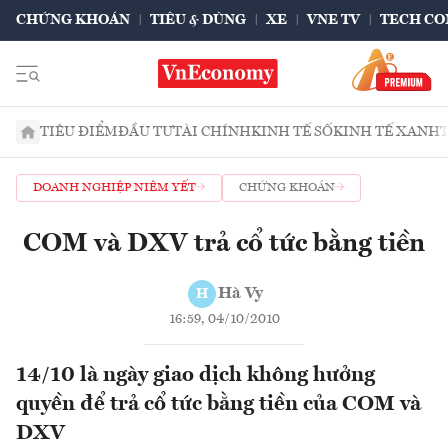
CHỨNG KHOÁN
TIÊU & DÙNG
XE
VNE TV
TECH CO
TIÊU ĐIỂM
ĐẦU TƯ
TÀI CHÍNH
KINH TẾ SỐ
KINH TẾ XANH
DOANH NGHIỆP NIÊM YẾT
CHỨNG KHOÁN
COM và DXV trả cổ tức bằng tiền
Hà Vy
H
16:59, 04/10/2010
14/10 là ngày giao dịch không hưởng
quyền để trả cổ tức bằng tiền của COM và
DXV