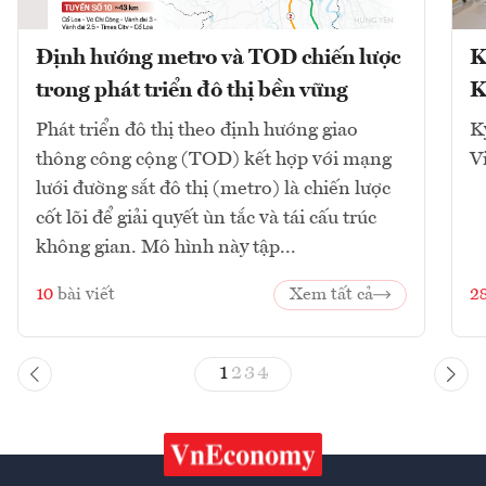
Định hướng metro và TOD chiến lược
K
trong phát triển đô thị bền vững
K
Phát triển đô thị theo định hướng giao
K
thông công cộng (TOD) kết hợp với mạng
V
lưới đường sắt đô thị (metro) là chiến lược
cốt lõi để giải quyết ùn tắc và tái cấu trúc
không gian. Mô hình này tập...
10
bài viết
Xem tất cả
2
1
2
3
4