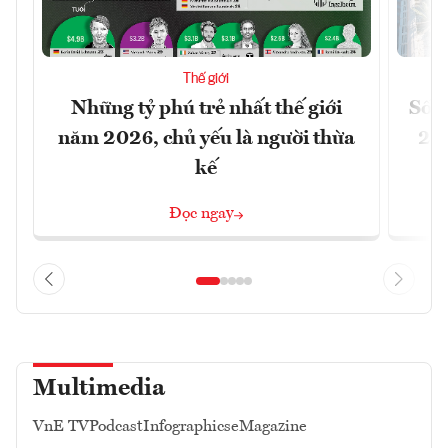
Thế giới
Những tỷ phú trẻ nhất thế giới
Số n
năm 2026, chủ yếu là người thừa
26%
kế
Đọc ngay
Multimedia
VnE TV
Podcast
Infographics
eMagazine