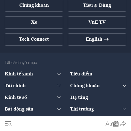
Chứng khoán
Tiêu & Dùng
Xe
VnE TV
Tech Connect
English ++
Tất cả chuyên mục
Kinh tế xanh
Tiêu điểm
Chuyển động xanh
Tài chính
Chứng khoán
Pháp lý
Ngân hàng
Doanh nghiệp niêm yết
Kinh tế số
Hạ tầng
Thương hiệu xanh
Thị trường vốn
Thị trường
Sản phẩm - Thị trường
Bất động sản
Thị trường
Diễn đàn
Thuế
Đầu tư
Tài sản số
Chính sách
Xuất nhập khẩu
Thế giới
Doanh nghiệp
Bảo hiểm
Quốc tế
Dịch vụ số
Thị trường
Khung pháp lý
Kinh tế
Chuyển động