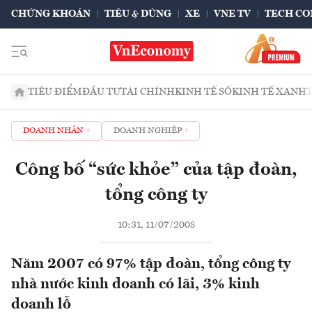
CHỨNG KHOÁN
TIÊU & DÙNG
XE
VNE TV
TECH CO
TIÊU ĐIỂM
ĐẦU TƯ
TÀI CHÍNH
KINH TẾ SỐ
KINH TẾ XANH
DOANH NHÂN
DOANH NGHIỆP
Công bố “sức khỏe” của tập đoàn,
tổng công ty
10:31, 11/07/2008
Năm 2007 có 97% tập đoàn, tổng công ty
nhà nước kinh doanh có lãi, 3% kinh
doanh lỗ