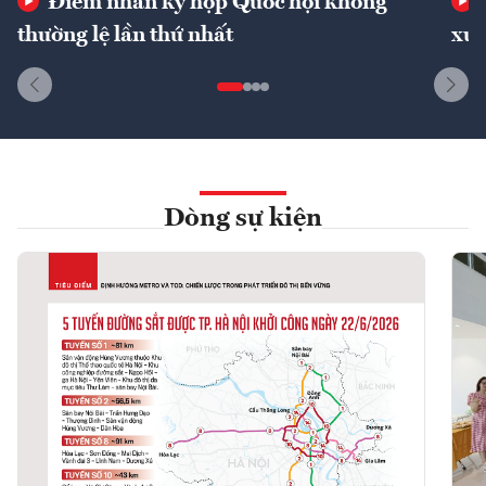
Điểm nhấn kỳ họp Quốc hội không
thường lệ lần thứ nhất
xuấ
Dòng sự kiện