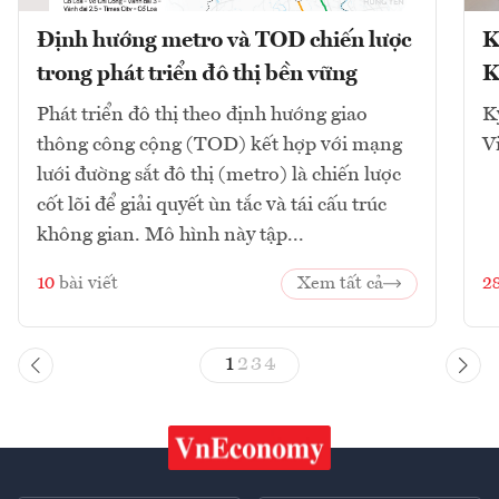
Định hướng metro và TOD chiến lược
K
trong phát triển đô thị bền vững
K
Phát triển đô thị theo định hướng giao
K
thông công cộng (TOD) kết hợp với mạng
V
lưới đường sắt đô thị (metro) là chiến lược
cốt lõi để giải quyết ùn tắc và tái cấu trúc
không gian. Mô hình này tập...
10
bài viết
Xem tất cả
2
1
2
3
4