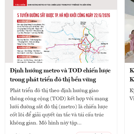
Định hướng metro và TOD chiến lược
K
trong phát triển đô thị bền vững
K
Phát triển đô thị theo định hướng giao
K
thông công cộng (TOD) kết hợp với mạng
V
lưới đường sắt đô thị (metro) là chiến lược
cốt lõi để giải quyết ùn tắc và tái cấu trúc
không gian. Mô hình này tập...