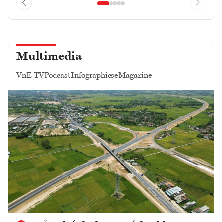
Multimedia
VnE TV
Podcast
Infographics
eMagazine