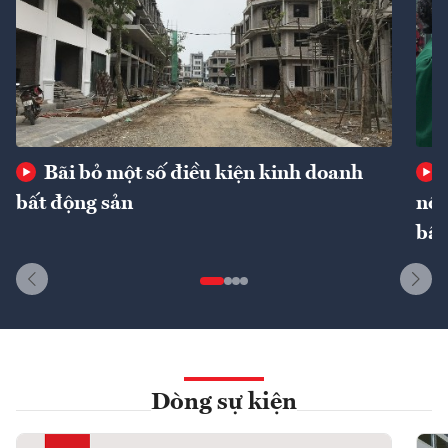
Bãi bỏ một số điều kiện kinh doanh
bất động sản
nôn
bất
Dòng sự kiện