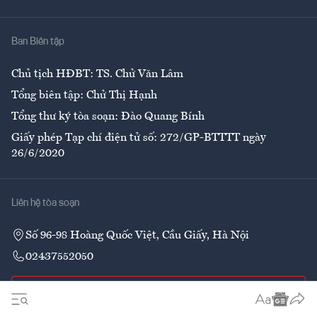
Y tế
Nhà
Ban Biên tập
Ẩm thực
Chủ tịch HĐBT: TS. Chử Văn Lâm
Tổng biên tập: Chử Thị Hạnh
Tổng thư ký tòa soạn: Đào Quang Bính
Giấy phép Tạp chí điện tử số: 272/GP-BTTTT ngày
26/6/2020
Liên hệ tòa soạn
Số 96-98 Hoàng Quốc Việt, Cầu Giấy, Hà Nội
02437552050
Liên hệ quảng cáo