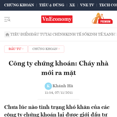
CHỨNG KHOÁN
TIÊU & DÙNG
XE
VNE TV
TECH CO
TIÊU ĐIỂM
ĐẦU TƯ
TÀI CHÍNH
KINH TẾ SỐ
KINH TẾ XANH
ĐẦU TƯ
CHỨNG KHOÁN
Công ty chứng khoán: Cháy nhà
mới ra mặt
Khánh Hà
K
11:54, 07/11/2011
Chưa lúc nào tình trạng khó khăn của các
công ty chứng khoán lại được giới đầu tư