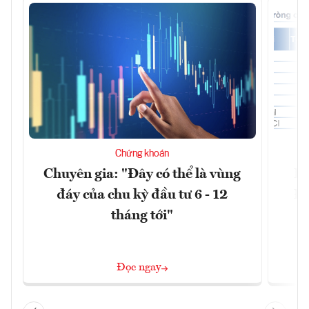
Chứng khoán
Chuyên gia: "Đây có thể là vùng
Dò
đáy của chu kỳ đầu tư 6 - 12
Đà
tháng tới"
Đọc ngay