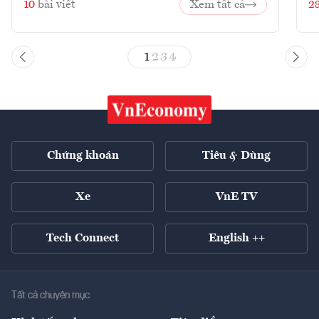
10
bài viết
Xem tất cả
2
1
2
3
4
Chứng khoán
Tiêu & Dùng
Xe
VnE TV
Tech Connect
English ++
Tất cả chuyên mục