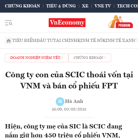
CHỨNG KHOÁN
TIÊU & DÙNG
XE
VNE TV
TECH CO
TIÊU ĐIỂM
ĐẦU TƯ
TÀI CHÍNH
KINH TẾ SỐ
KINH TẾ XANH
DOANH NGHIỆP NIÊM YẾT
CHỨNG KHOÁN
Công ty con của SCIC thoái vốn tại
VNM và bán cổ phiếu FPT
Hà Anh
H
16:09, 03/08/2015
Hiện, công ty mẹ của SIC là SCIC đang
nắm giữ hơn 450 triệu cổ phiếu VNM,