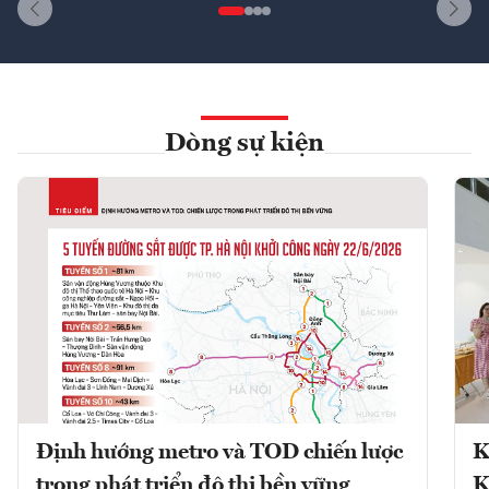
Dòng sự kiện
Định hướng metro và TOD chiến lược
K
trong phát triển đô thị bền vững
K