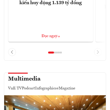
kiến huy động 1.139 tỷ đồng
Đô
Đọc ngay
Multimedia
VnE TV
Podcast
Infographics
eMagazine