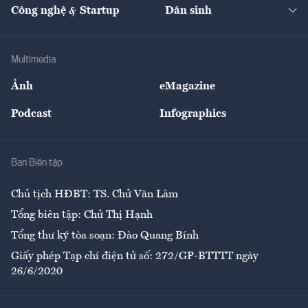
Nhà đầu tư
Du lịch
Công nghệ & Startup
Dân sinh
Tư vấn
Nông sản
Doanh nhân
Tư vấn Tiêu & Dùng
Infographics
Hạ tầng
Sức khỏe
Khung pháp lý
Doanh nghiệp
Địa phương
Thị trường
Bảo hiểm
Multimedia
Sự kiện
Nhân lực
Ảnh
eMagazine
Đẹp +
An sinh
Podcast
Infographics
Giải trí
Y tế
Nhà
Ban Biên tập
Ẩm thực
Chủ tịch HĐBT: TS. Chử Văn Lâm
Tổng biên tập: Chử Thị Hạnh
Tổng thư ký tòa soạn: Đào Quang Bính
Giấy phép Tạp chí điện tử số: 272/GP-BTTTT ngày
26/6/2020