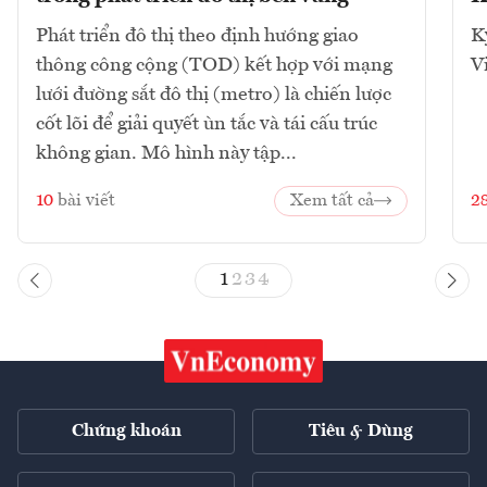
Phát triển đô thị theo định hướng giao
K
thông công cộng (TOD) kết hợp với mạng
V
lưới đường sắt đô thị (metro) là chiến lược
cốt lõi để giải quyết ùn tắc và tái cấu trúc
không gian. Mô hình này tập...
10
bài viết
Xem tất cả
2
1
2
3
4
Chứng khoán
Tiêu & Dùng