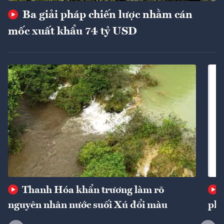
Ba giải pháp chiến lược nhằm cán
mốc xuất khẩu 74 tỷ USD
Thanh Hóa khẩn trương làm rõ
nguyên nhân nước suối Xú đổi màu
phí