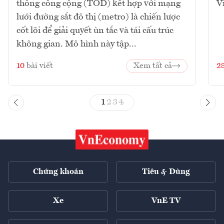
thông công cộng (TOD) kết hợp với mạng
V
lưới đường sắt đô thị (metro) là chiến lược
cốt lõi để giải quyết ùn tắc và tái cấu trúc
không gian. Mô hình này tập...
10
bài viết
Xem tất cả
2
1
2
3
4
Chứng khoán
Tiêu & Dùng
Xe
VnE TV