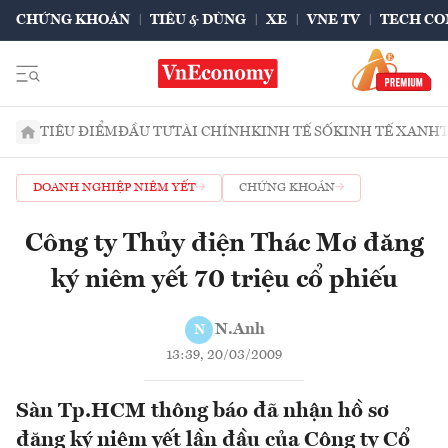
CHỨNG KHOÁN
TIÊU & DÙNG
XE
VNE TV
TECH CO
TIÊU ĐIỂM
ĐẦU TƯ
TÀI CHÍNH
KINH TẾ SỐ
KINH TẾ XANH
DOANH NGHIỆP NIÊM YẾT
CHỨNG KHOÁN
Công ty Thủy điện Thác Mơ đăng
ký niêm yết 70 triệu cổ phiếu
N.Anh
N
13:39, 20/03/2009
Sàn Tp.HCM thông báo đã nhận hồ sơ
đăng ký niêm yết lần đầu của Công ty Cổ