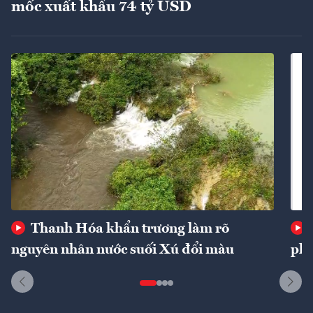
mốc xuất khẩu 74 tỷ USD
Thanh Hóa khẩn trương làm rõ
nguyên nhân nước suối Xú đổi màu
phí