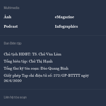
Doanh nghiệp
Địa phương
Thị trường
Bảo hiểm
Multimedia
Sự kiện
Nhân lực
Ảnh
eMagazine
Đẹp +
An sinh
Podcast
Infographics
Giải trí
Y tế
Nhà
Ban Biên tập
Ẩm thực
Chủ tịch HĐBT: TS. Chử Văn Lâm
Tổng biên tập: Chử Thị Hạnh
Tổng thư ký tòa soạn: Đào Quang Bính
Giấy phép Tạp chí điện tử số: 272/GP-BTTTT ngày
26/6/2020
Liên hệ tòa soạn