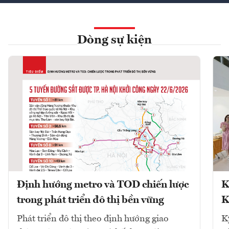
Dòng sự kiện
Định hướng metro và TOD chiến lược
K
trong phát triển đô thị bền vững
K
Phát triển đô thị theo định hướng giao
K