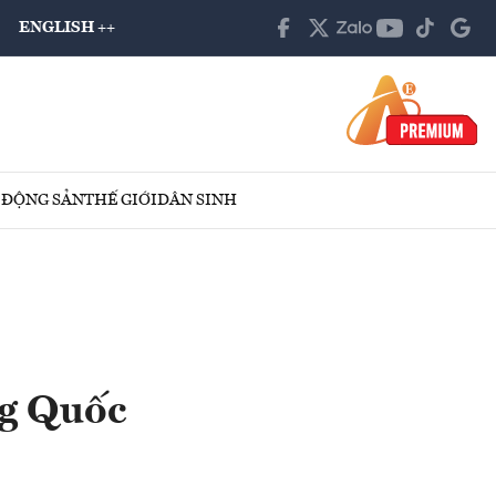
ENGLISH ++
 ĐỘNG SẢN
THẾ GIỚI
DÂN SINH
ng Quốc