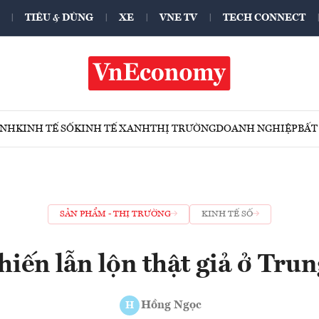
TIÊU & DÙNG
XE
VNE TV
TECH CONNECT
ÍNH
KINH TẾ SỐ
KINH TẾ XANH
THỊ TRƯỜNG
DOANH NGHIỆP
BẤT
SẢN PHẨM - THỊ TRƯỜNG
KINH TẾ SỐ
hiến lẫn lộn thật giả ở Tru
Hồng Ngọc
H