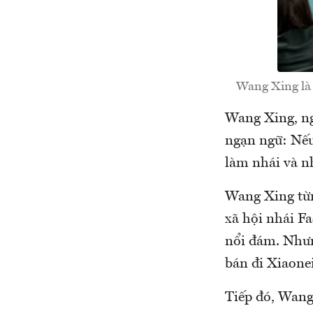
Wang Xing là 
Wang Xing, ng
ngạn ngữ: Nếu 
làm nhái và nh
Wang Xing từn
xã hội nhái F
nổi đám. Nhưn
bán đi Xiaonei
Tiếp đó, Wang