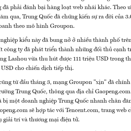
 đã phải đánh bại hàng loạt web nhái khác. Theo ướ
năm qua, Trung Quốc đã chứng kiến sự ra đời của 3
doanh theo mô hình Groupon.
ghiệp kiểu này đã bung nở ở nhiều thành phố trê
t công ty đã phát triển thành những đối thủ cạnh t
ng Lashou vừa thu hút được 111 triệu USD trong t
u USD cho chiến dịch tiếp thị.
 cũng từ đầu tháng 3, mạng Groupon "xịn" đã chính 
trường Trung Quốc, thông qua địa chỉ Gaopeng.com
 bị một doanh nghiệp Trung Quốc nhanh chân đăn
openg.com sẽ hợp tác với Tencent.com, trang web 
ụ giải trí và thương mại điện tử.