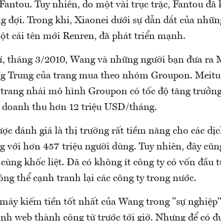
 Fantou. Tuy nhiên, do một vài trục trặc, Fantou đ
 đợi. Trong khi, Xiaonei dưới sự dẫn dắt của nhữn
ột cái tên mới Renren, đã phát triển mạnh.
, tháng 3/2010, Wang và những người bạn đưa ra 
ng Trung của trang mua theo nhóm Groupon. Meitu
 trang nhái mô hình Groupon có tốc độ tăng trưởn
 doanh thu hơn 12 triệu USD/tháng.
ợc đánh giá là thị trường rất tiềm năng cho các dị
 với hơn 457 triệu người dùng. Tuy nhiên, đây cũng
cùng khốc liệt. Đã có không ít công ty có vốn đầu 
ng thể cạnh tranh lại các công ty trong nước.
 máy kiếm tiền tốt nhất của Wang trong "sự nghiệp
ình web thành công từ trước tới giờ. Nhưng để có đ