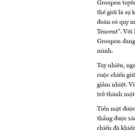
Groupon tuyên
thế giới là s
đoàn có quy mô
Tencent". Với
Groupon đang 
mình.
Tuy nhiên, ng
cuộc chiến gi
giảm nhiệt. V
trở thành một 
Tiền mặt được
thắng được xá
chiến đã khiế