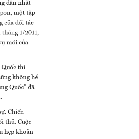
ng dân nhất
upon, một tập
g của đối tác
 tháng 1/2011,
vụ mới của
 Quốc thì
cũng không hề
ung Quốc" đã
.
sự. Chiến
ối thủ. Cuộc
hu hẹp khoản