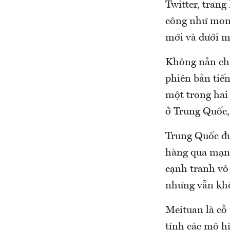
Twitter, trang
công như mong
mới và dưới m
Không nản chí
phiên bản tiế
một trong hai
ở Trung Quốc,
Trung Quốc đư
hàng qua mạng
cạnh tranh vô 
nhưng vẫn khô
Meituan là cỗ
tính các mô h