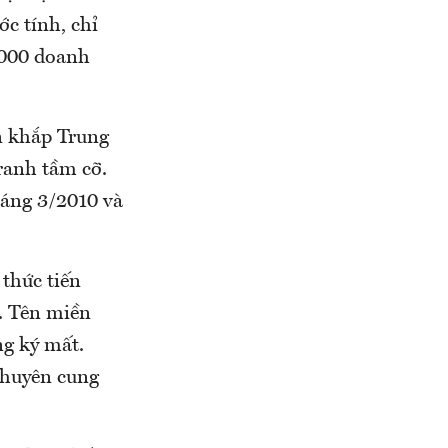
c tính, chỉ
.000 doanh
n khắp Trung
ranh tầm cỡ.
háng 3/2010 và
thức tiến
. Tên miền
g ký mất.
chuyên cung