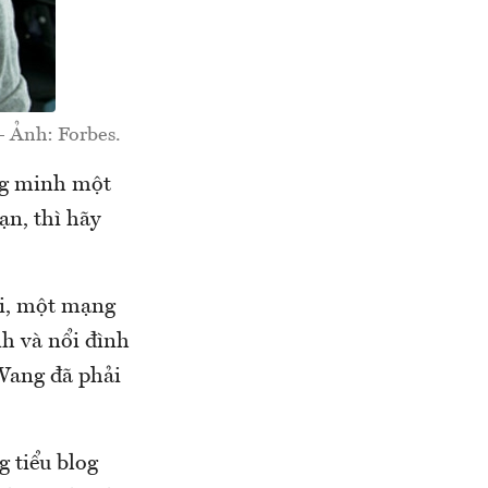
- Ảnh: Forbes.
ng minh một
ạn, thì hãy
ei, một mạng
nh và nổi đình
 Wang đã phải
 tiểu blog