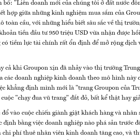
 bố: "Liên doanh mới của chúng tôi ở đất nước đô
ự kết hợp giữa những kinh nghiệm mua sắm của Gro
 toàn cầu, với những hiểu biết sâu sắc về thị trườn
 khoản tiền đầu tư 950 triệu USD vừa nhận được hồi
có tiềm lực tài chính rất ổn định để mở rộng dịch 
ay cả khi Groupon xịn đã nhảy vào thị trường Trung
ữa các doanh nghiệp kinh doanh theo mô hình này 
iệc khẳng định mình mới là "trang Groupon của Tr
cuộc "chạy đua vũ trang" đắt đỏ, bất kể thật hay giả
 đổ vào cuộc chiến giành giật khách hàng và nhân 
c định bằng việc doanh nghiệp nào phá sản trước đ
n chi phí thuê nhân viên kinh doanh tăng cao, và t