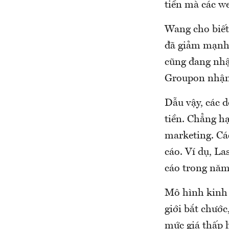
tiền mà các w
Wang cho biết
đã giảm mạnh 
cũng đang nhậ
Groupon nhận 
Dẫu vậy, các 
tiền. Chẳng h
marketing. Cá
cáo. Ví dụ, La
cáo trong năm
Mô hình kinh 
giới bắt chước
mức giá thấp 