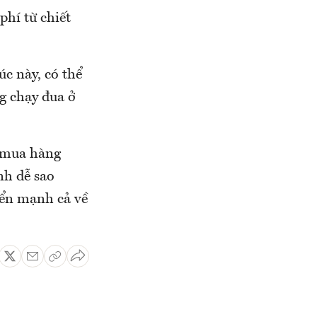
phí từ chiết
c này, có thể
g chạy đua ở
ố mua hàng
nh dễ sao
iển mạnh cả về