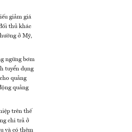
iếu giảm giá
đối thủ khác
thường ở Mỹ,
ông ngừng bơm
ch tuyển dụng
 cho quảng
 động quảng
iệp trên thế
ng chi trả ở
hu và có thêm