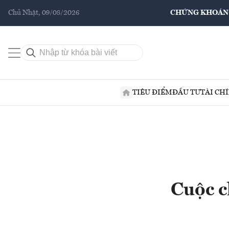
Chủ Nhật, 09/08/2026
CHỨNG KHOÁN
TIÊU ĐIỂM
ĐẦU TƯ
TÀI CH
Cuộc c