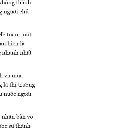
ã không thành
g người chủ
Meituan, một
an hiện là
g nhanh nhất
ch vụ mua
 là thị trường
tư nước ngoài
" nhân bản vô
ược sự thành