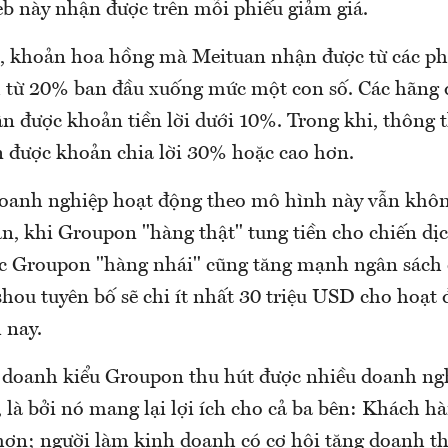
eb này nhận được trên mỗi phiếu giảm giá.
, khoản hoa hồng mà Meituan nhận được từ các ph
từ 20% ban đầu xuống mức một con số. Các hãng 
n được khoản tiền lời dưới 10%. Trong khi, thông 
được khoản chia lời 30% hoặc cao hơn.
doanh nghiệp hoạt động theo mô hình này vẫn kh
ạn, khi Groupon "hàng thật" tung tiền cho chiến dị
c Groupon "hàng nhái" cũng tăng mạnh ngân sách
shou tuyên bố sẽ chi ít nhất 30 triệu USD cho hoạt
 nay.
doanh kiểu Groupon thu hút được nhiều doanh ngh
, là bởi nó mang lại lợi ích cho cả ba bên: Khách hà
hơn; người làm kinh doanh có cơ hội tăng doanh t