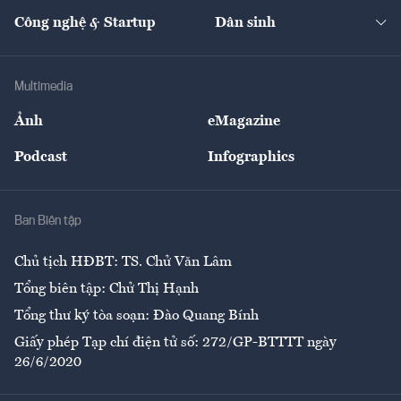
Kinh doanh
Kết nối
Tạp chí kinh tế Việt Nam
eMagazine
Nhà đầu tư
Du lịch
Công nghệ & Startup
Dân sinh
Tư vấn
Nông sản
Doanh nhân
Tư vấn Tiêu & Dùng
Infographics
Hạ tầng
Sức khỏe
Khung pháp lý
Doanh nghiệp
Địa phương
Thị trường
Bảo hiểm
Multimedia
Sự kiện
Nhân lực
Ảnh
eMagazine
Đẹp +
An sinh
Podcast
Infographics
Giải trí
Y tế
Nhà
Ban Biên tập
Ẩm thực
Chủ tịch HĐBT: TS. Chử Văn Lâm
Tổng biên tập: Chử Thị Hạnh
Tổng thư ký tòa soạn: Đào Quang Bính
Giấy phép Tạp chí điện tử số: 272/GP-BTTTT ngày
26/6/2020