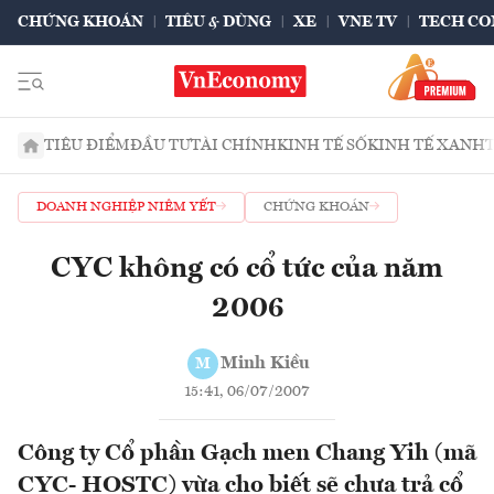
CHỨNG KHOÁN
TIÊU & DÙNG
XE
VNE TV
TECH CO
TIÊU ĐIỂM
ĐẦU TƯ
TÀI CHÍNH
KINH TẾ SỐ
KINH TẾ XANH
DOANH NGHIỆP NIÊM YẾT
CHỨNG KHOÁN
CYC không có cổ tức của năm
2006
Minh Kiều
M
15:41, 06/07/2007
Công ty Cổ phần Gạch men Chang Yih (mã
CYC- HOSTC) vừa cho biết sẽ chưa trả cổ