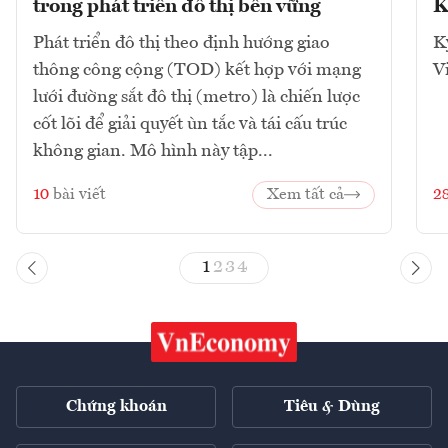
trong phát triển đô thị bền vững
K
Phát triển đô thị theo định hướng giao
K
thông công cộng (TOD) kết hợp với mạng
V
lưới đường sắt đô thị (metro) là chiến lược
cốt lõi để giải quyết ùn tắc và tái cấu trúc
không gian. Mô hình này tập...
10
bài viết
Xem tất cả
2
1
2
3
4
Chứng khoán
Tiêu & Dùng