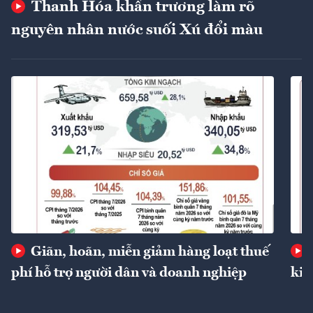
Thanh Hóa khẩn trương làm rõ
nguyên nhân nước suối Xú đổi màu
Giãn, hoãn, miễn giảm hàng loạt thuế
phí hỗ trợ người dân và doanh nghiệp
kin