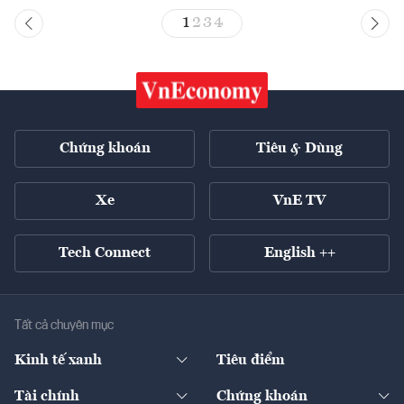
1
2
3
4
Chứng khoán
Tiêu & Dùng
Xe
VnE TV
Tech Connect
English ++
Tất cả chuyên mục
Kinh tế xanh
Tiêu điểm
Chuyển động xanh
Tài chính
Chứng khoán