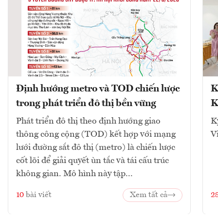
Định hướng metro và TOD chiến lược
K
trong phát triển đô thị bền vững
K
Phát triển đô thị theo định hướng giao
K
thông công cộng (TOD) kết hợp với mạng
V
lưới đường sắt đô thị (metro) là chiến lược
cốt lõi để giải quyết ùn tắc và tái cấu trúc
không gian. Mô hình này tập...
10
bài viết
Xem tất cả
2