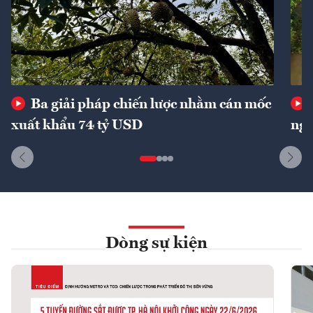
Ba giải pháp chiến lược nhằm cán mốc
xuất khẩu 74 tỷ USD
ngu
Dòng sự kiện