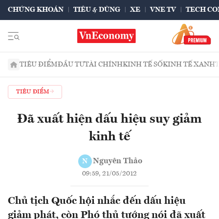
CHỨNG KHOÁN
TIÊU & DÙNG
XE
VNE TV
TECH CO
TIÊU ĐIỂM
ĐẦU TƯ
TÀI CHÍNH
KINH TẾ SỐ
KINH TẾ XANH
TIÊU ĐIỂM
Đã xuất hiện dấu hiệu suy giảm
kinh tế
Nguyên Thảo
N
09:59, 21/05/2012
Chủ tịch Quốc hội nhắc đến dấu hiệu
giảm phát, còn Phó thủ tướng nói đã xuất