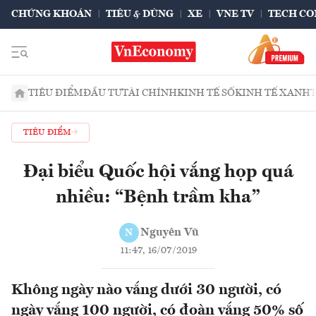
CHỨNG KHOÁN
TIÊU & DÙNG
XE
VNE TV
TECH CO
TIÊU ĐIỂM
ĐẦU TƯ
TÀI CHÍNH
KINH TẾ SỐ
KINH TẾ XANH
TIÊU ĐIỂM
Đại biểu Quốc hội vắng họp quá
nhiều: “Bệnh trầm kha”
Nguyên Vũ
N
11:47, 16/07/2019
Không ngày nào vắng dưới 30 người, có
ngày vắng 100 người, có đoàn vắng 50% số