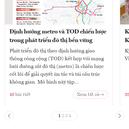
Định hướng metro và TOD chiến lược
K
trong phát triển đô thị bền vững
K
Phát triển đô thị theo định hướng giao
K
thông công cộng (TOD) kết hợp với mạng
V
lưới đường sắt đô thị (metro) là chiến lược
cốt lõi để giải quyết ùn tắc và tái cấu trúc
không gian. Mô hình này tập...
10
bài viết
Xem tất cả
2
1
2
3
4