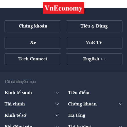
Chứng khoán
Tiêu & Dùng
Xe
VnE TV
Tech Connect
English ++
Tất cả chuyên mục
Kinh tế xanh
Tiêu điểm
Chuyển động xanh
Tài chính
Chứng khoán
Pháp lý
Ngân hàng
Doanh nghiệp niêm yết
Kinh tế số
Hạ tầng
Thương hiệu xanh
Thị trường vốn
Thị trường
Sản phẩm - Thị trường
Bất động sản
Thị trường