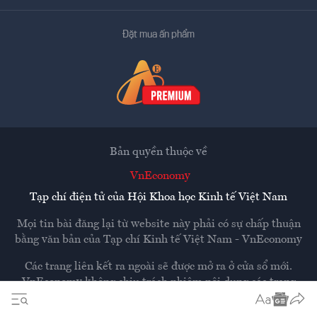
Đặt mua ấn phẩm
Bản quyền thuộc về
VnEconomy
Tạp chí điện tử của Hội Khoa học Kinh tế Việt Nam
Mọi tin bài đăng lại từ website này phải có sự chấp thuận
bằng văn bản của
Tạp chí Kinh tế Việt Nam - VnEconomy
Các trang liên kết ra ngoài sẽ được mở ra ở cửa sổ mới.
VnEconomy không chịu trách nhiệm nội dung các trang
ngoài.