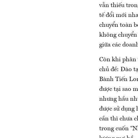
vẫn thiếu tron
tế đổi mới nha
chuyển toàn bộ
không chuyển 
giữa các doanh
Còn khi phân t
chủ đề: Đào t
Bành Tiến Long
được tại sao m
nhưng hầu như
được sử dụng 
cần thì chưa c
trong cuốn “Nh