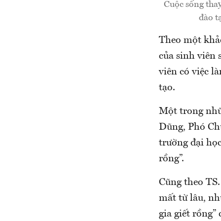
Cuộc sống thay
đào t
Theo một khảo
của sinh viên 
viên có việc 
tạo.
Một trong nhữ
Dũng, Phó Chủ
trường đại học
rồng”.
Cũng theo TS. 
mất từ lâu, nh
gia giết rồng”