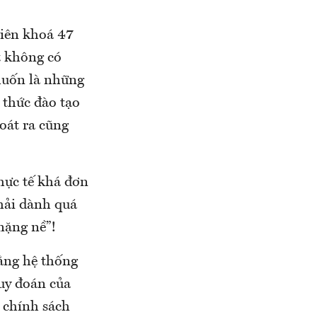
viên khoá 47
t không có
 muốn là những
 thức đào tạo
oát ra cũng
thực tế khá đơn
hải dành quá
nặng nề”!
rằng hệ thống
suy đoán của
 chính sách