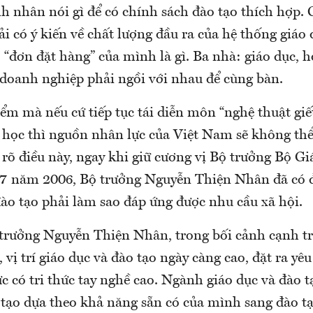
h nhân nói gì để có chính sách đào tạo thích hợp.
i có ý kiến về chất lượng đầu ra của hệ thống giáo 
 “đơn đặt hàng” của mình là gì. Ba nhà: giáo dục, 
 doanh nghiệp phải ngồi với nhau để cùng bàn.
ểm mà nếu cứ tiếp tục tái diễn môn “nghệ thuật giết
i học thì nguồn nhân lực của Việt Nam sẽ không thể
rõ điều này, ngay khi giữ cương vị Bộ trưởng Bộ G
 7 năm 2006, Bộ trưởng Nguyễn Thiện Nhân đã có 
đào tạo phải làm sao đáp ứng được nhu cầu xã hội.
trưởng Nguyễn Thiện Nhân, trong bối cảnh cạnh tr
 vị trí giáo dục và đào tạo ngày càng cao, đặt ra yê
 có tri thức tay nghề cao. Ngành giáo dục và đào t
 tạo dựa theo khả năng sẵn có của mình sang đào t