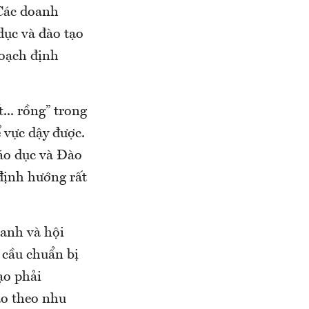
 Các doanh
dục và đào tạo
hoạch định
... rồng” trong
 vực dậy được.
iáo dục và Đào
định hướng rất
anh và hội
u cầu chuẩn bị
ạo phải
ạo theo nhu