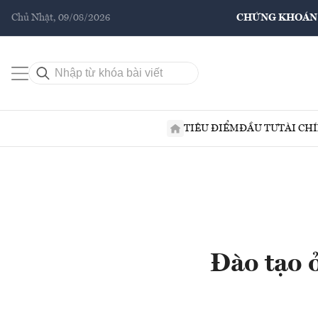
Chủ Nhật, 09/08/2026
CHỨNG KHOÁN
TIÊU ĐIỂM
ĐẦU TƯ
TÀI CH
Đào tạo ở