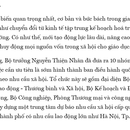
.
biến quan trọng nhất, cơ bản và bức bách trong gi
như chuyển đổi từ kinh tế tập trung kế hoạch hoá t
ường. Có như thế, mới tạo động lực lâu dài, nâng ca
i huy động mọi nguồn vốn trong xã hội cho giáo dục
, Bộ trưởng Nguyễn Thiện Nhân đã đưa ra 10 nhóm
ệc cần ưu tiên là sớm hình thành ban điều hành quố
heo nhu cầu xã hội. Tổ chức này sẽ gồm đại diện Bộ
ao động - Thương binh và Xã hội, Bộ Kế hoạch và 
ông, Bộ Công nghiệp, Phòng Thương mại và công ng
y dựng một trung tâm dự báo nhu cầu xã hội cấp qu
hành phố có nhu cầu lao động lớn như Hà Nội, T