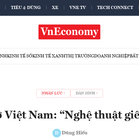
TIÊU & DÙNG
XE
VNE TV
TECH CONNECT
ÍNH
KINH TẾ SỐ
KINH TẾ XANH
THỊ TRƯỜNG
DOANH NGHIỆP
BẤT
NHÂN LỰC
DÂN SINH
 Việt Nam: “Nghệ thuật giế
Dũng Hiếu
D