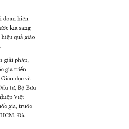
ai đoạn hiện
rước kia sang
o hiệu quả giáo
.
 giải pháp,
c gia triển
 Giáo dục và
Đầu tư, Bộ Bưu
hiệp Việt
ốc gia, trước
p.HCM, Đà