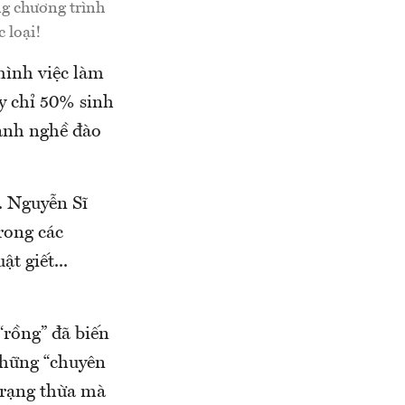
ng chương trình
 loại!
hình việc làm
ấy chỉ 50% sinh
gành nghề đào
. Nguyễn Sĩ
rong các
t giết...
“rồng” đã biến
 những “chuyên
 trạng thừa mà