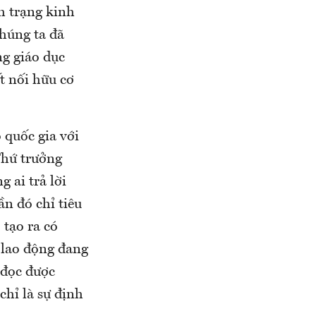
h trạng kinh
Chúng ta đã
ng giáo dục
t nối hữu cơ
 quốc gia với
Thứ trưởng
 ai trả lời
n đó chỉ tiêu
tạo ra có
 lao động đang
 đọc được
chỉ là sự định