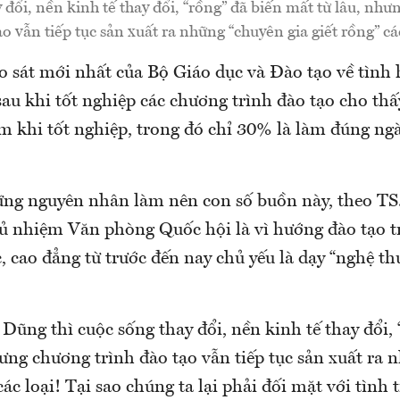
 đổi, nền kinh tế thay đổi, “rồng” đã biến mất từ lâu, như
ạo vẫn tiếp tục sản xuất ra những “chuyên gia giết rồng” các
 sát mới nhất của Bộ Giáo dục và Đào tạo về tình 
sau khi tốt nghiệp các chương trình đào tạo cho th
làm khi tốt nghiệp, trong đó chỉ 30% là làm đúng n
ng nguyên nhân làm nên con số buồn này, theo TS
 nhiệm Văn phòng Quốc hội là vì hướng đào tạo t
, cao đẳng từ trước đến nay chủ yếu là dạy “nghệ thuậ
Dũng thì cuộc sống thay đổi, nền kinh tế thay đổi, 
ưng chương trình đào tạo vẫn tiếp tục sản xuất ra
 các loại! Tại sao chúng ta lại phải đối mặt với tình