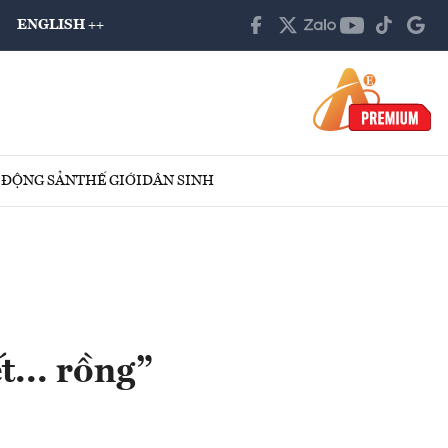
ENGLISH ++
 ĐỘNG SẢN
THẾ GIỚI
DÂN SINH
t... rồng”