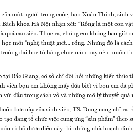
 của một người trong cuộc, bạn Xuân Thịnh, sinh 
c Bách khoa Hà Nội nhận xét: “Rồng là một con vậ
 và quá cao siêu. Thực ra, chúng em không bao giờ
 học mỗi “nghệ thuật giết... rồng. Nhưng đó là cách
 trường đại học từ hàng chục năm nay nên muốn th
p tại Bắc Giang, cơ sở chỉ đòi hỏi những kiến thức 
nh viên bọn em không mấy đứa biết vì bọn em đã p
n vùi đầu trong sách vở và những mớ lý thuyết quá 
 buồn bực này của sinh viên, TS. Dũng cũng chỉ ra 
o tạo đang tổ chức việc cung ứng “sản phẩm” theo 
uốn rũ bỏ được điều này thì những nhà hoạch định