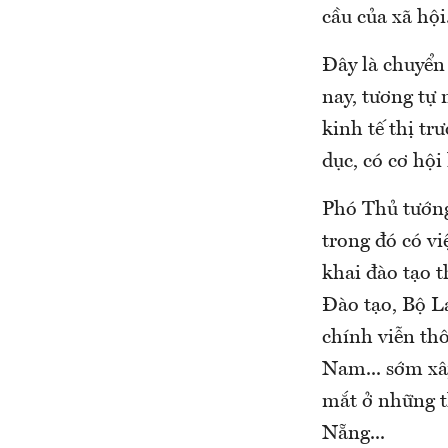
cầu của xã hội
Đây là chuyển 
nay, tương tự 
kinh tế thị tr
dục, có cơ hộ
Phó Thủ tướng
trong đó có vi
khai đào tạo t
Đào tạo, Bộ L
chính viễn th
Nam... sớm xâ
mắt ở những t
Nẵng...