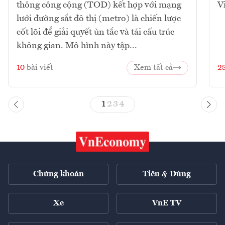
thông công cộng (TOD) kết hợp với mạng
V
lưới đường sắt đô thị (metro) là chiến lược
cốt lõi để giải quyết ùn tắc và tái cấu trúc
không gian. Mô hình này tập...
10
bài viết
Xem tất cả
2
1
2
3
4
Chứng khoán
Tiêu & Dùng
Xe
VnE TV