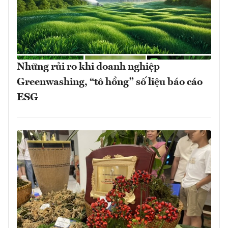
Những rủi ro khi doanh nghiệp
Greenwashing, “tô hồng” số liệu báo cáo
ESG