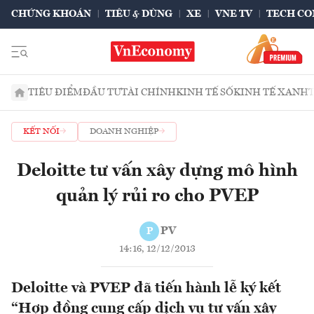
CHỨNG KHOÁN
TIÊU & DÙNG
XE
VNE TV
TECH CO
TIÊU ĐIỂM
ĐẦU TƯ
TÀI CHÍNH
KINH TẾ SỐ
KINH TẾ XANH
KẾT NỐI
DOANH NGHIỆP
Deloitte tư vấn xây dựng mô hình
quản lý rủi ro cho PVEP
PV
P
14:16, 12/12/2013
Deloitte và PVEP đã tiến hành lễ ký kết
“Hợp đồng cung cấp dịch vụ tư vấn xây