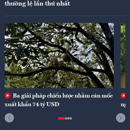
thường lệ lần thứ nhất
Ba giải pháp chiến lược nhằm cán mốc
xuất khẩu 74 tỷ USD
ngu