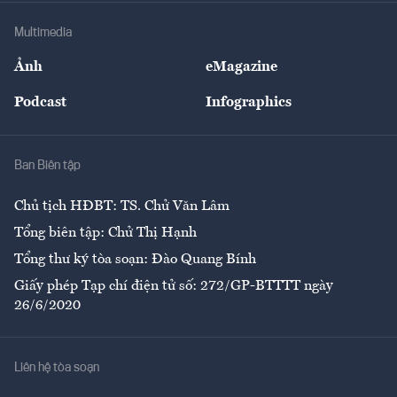
Doanh nghiệp
Địa phương
Thị trường
Bảo hiểm
Multimedia
Sự kiện
Nhân lực
Ảnh
eMagazine
Đẹp +
An sinh
Podcast
Infographics
Giải trí
Y tế
Nhà
Ban Biên tập
Ẩm thực
Chủ tịch HĐBT: TS. Chử Văn Lâm
Tổng biên tập: Chử Thị Hạnh
Tổng thư ký tòa soạn: Đào Quang Bính
Giấy phép Tạp chí điện tử số: 272/GP-BTTTT ngày
26/6/2020
Liên hệ tòa soạn