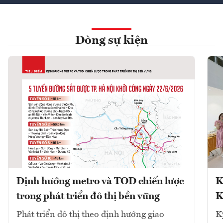
Dòng sự kiện
Định hướng metro và TOD chiến lược
K
trong phát triển đô thị bền vững
K
Phát triển đô thị theo định hướng giao
K