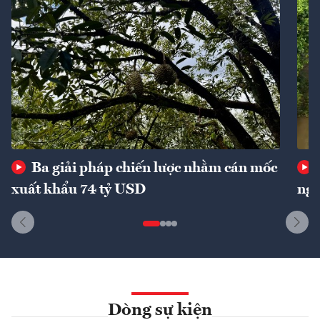
Ba giải pháp chiến lược nhằm cán mốc
xuất khẩu 74 tỷ USD
ngu
Dòng sự kiện