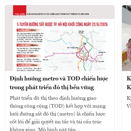
Định hướng metro và TOD chiến lược
K
trong phát triển đô thị bền vững
K
Phát triển đô thị theo định hướng giao
K
thông công cộng (TOD) kết hợp với mạng
V
lưới đường sắt đô thị (metro) là chiến lược
cốt lõi để giải quyết ùn tắc và tái cấu trúc
không gian. Mô hình này tập...