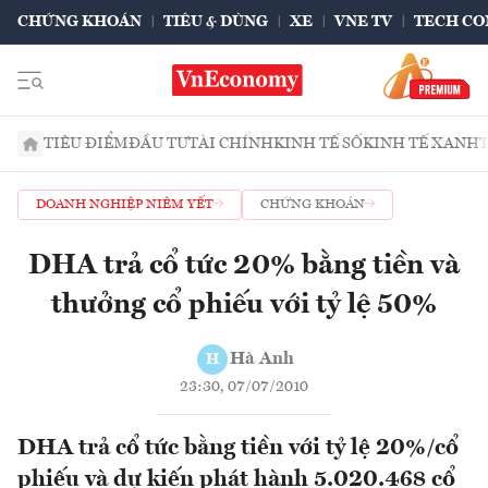
CHỨNG KHOÁN
TIÊU & DÙNG
XE
VNE TV
TECH CO
TIÊU ĐIỂM
ĐẦU TƯ
TÀI CHÍNH
KINH TẾ SỐ
KINH TẾ XANH
DOANH NGHIỆP NIÊM YẾT
CHỨNG KHOÁN
DHA trả cổ tức 20% bằng tiền và
thưởng cổ phiếu với tỷ lệ 50%
Hà Anh
H
23:30, 07/07/2010
DHA trả cổ tức bằng tiền với tỷ lệ 20%/cổ
phiếu và dự kiến phát hành 5.020.468 cổ