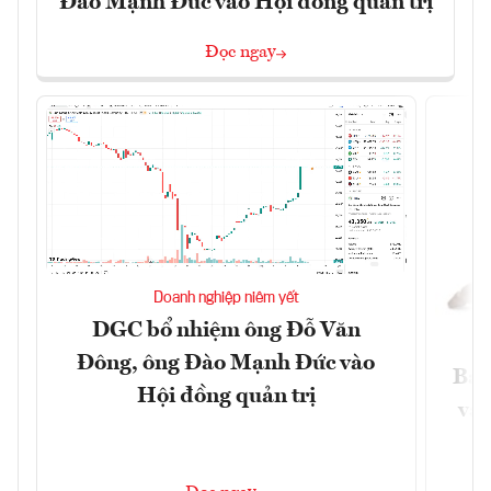
Đào Mạnh Đức vào Hội đồng quản trị
Đọc ngay
Doanh nghiệp niêm yết
DGC bổ nhiệm ông Đỗ Văn
Đông, ông Đào Mạnh Đức vào
Báo
Hội đồng quản trị
và 