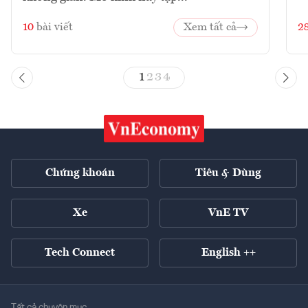
10
bài viết
Xem tất cả
2
1
2
3
4
Chứng khoán
Tiêu & Dùng
Xe
VnE TV
Tech Connect
English ++
Tất cả chuyên mục