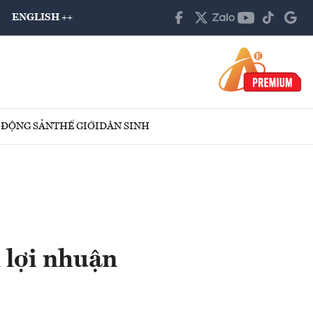
ENGLISH ++
 ĐỘNG SẢN
THẾ GIỚI
DÂN SINH
lợi nhuận