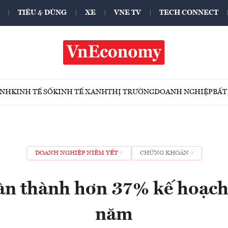
TIÊU & DÙNG
XE
VNE TV
TECH CONNECT
ÍNH
KINH TẾ SỐ
KINH TẾ XANH
THỊ TRƯỜNG
DOANH NGHIỆP
BẤT
DOANH NGHIỆP NIÊM YẾT
CHỨNG KHOÁN
n thành hơn 37% kế hoạch 
năm