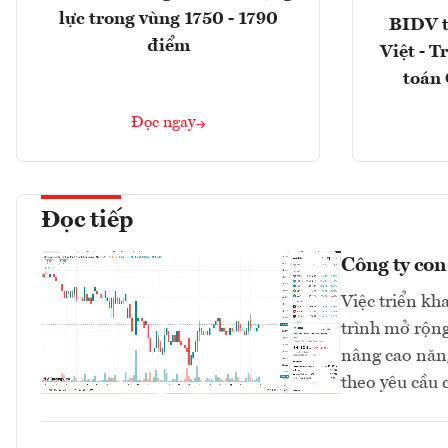
lực trong vùng 1750 - 1790
BIDV t
điểm
Việt - T
toán 
Đọc ngay
Đọc tiếp
Công ty co
Việc triển kh
trình mở rộng
nâng cao năng
theo yêu cầu 