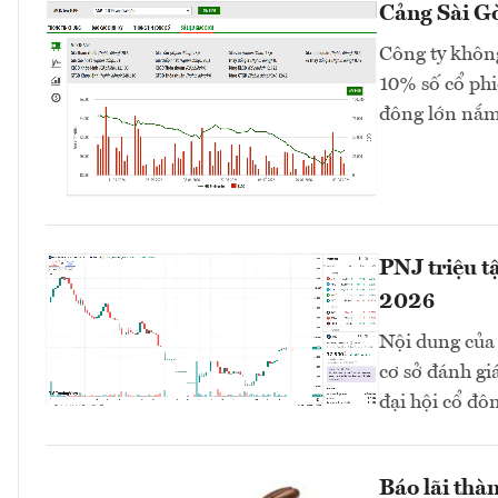
Cảng Sài Gò
Công ty không
10% số cổ phi
đông lớn nắm
PNJ triệu t
2026
Nội dung của 
cơ sở đánh gi
đại hội cổ đô
Báo lãi thàn