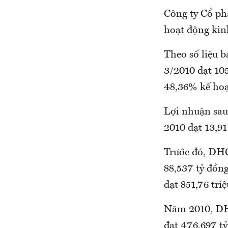
Công ty Cổ ph
hoạt động kin
Theo số liệu 
3/2010 đạt 10
48,36% kế ho
Lợi nhuận sau
2010 đạt 13,9
Trước đó, DHC
88,537 tỷ đồn
đạt 851,76 tri
Năm 2010, DH
đạt 476,697 tỷ