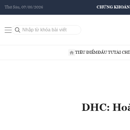
Thứ Sáu, 07/08/2026
CHỨNG KHOÁN
TIÊU ĐIỂM
ĐẦU TƯ
TÀI CH
DHC: Hoà