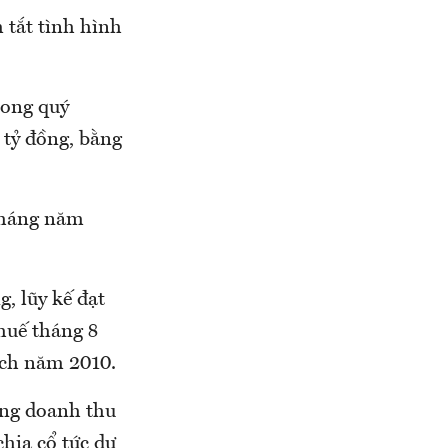
tắt tình hình
rong quý
 tỷ đồng, bằng
 tháng năm
, lũy kế đạt
huế tháng 8
oạch năm 2010.
ng doanh thu
chia cổ tức dự