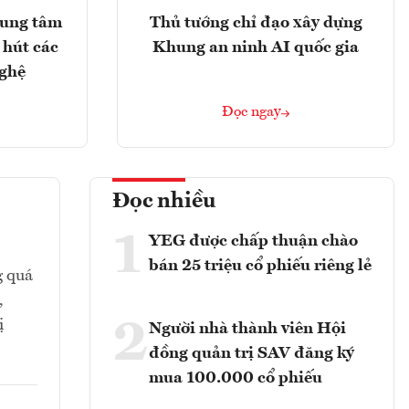
rung tâm
Thủ tướng chỉ đạo xây dựng
 hút các
Khung an ninh AI quốc gia
nghệ
Đọc ngay
Đọc nhiều
1
YEG được chấp thuận chào
bán 25 triệu cổ phiếu riêng lẻ
g quá
,
2
ị
Người nhà thành viên Hội
đồng quản trị SAV đăng ký
mua 100.000 cổ phiếu