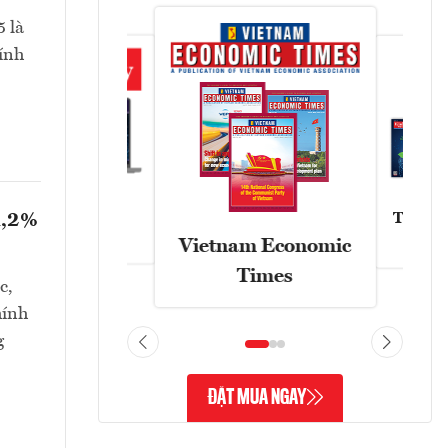
 là
hính
1,2%
Tạp chí
Askonomy
Vietnam Economic
Times
c,
hính
g
ĐẶT MUA NGAY