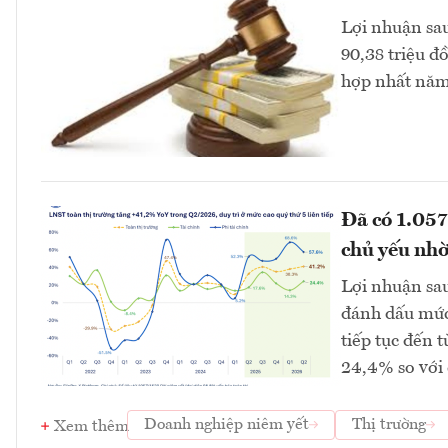
Lợi nhuận sau
90,38 triệu đ
hợp nhất năm 
Đã có 1.057
chủ yếu nhờ
Lợi nhuận sau
đánh dấu mức 
tiếp tục đến t
24,4% so với 
Doanh nghiệp niêm yết
Thị trường
Xem thêm