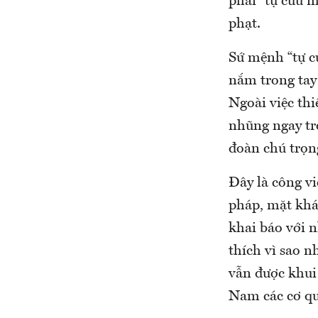
phải “tự cứu m
phạt.
Sứ mệnh “tự cứ
nắm trong tay
Ngoài việc thi
nhũng ngay tr
đoàn chú trọn
Đây là công v
pháp, mặt khác
khai báo với 
thích vì sao 
vẫn được khui
Nam các cơ qu