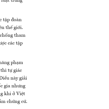
 luật trừng
ác tập đoàn
n thế giới.
ra chống tham
ược các tập
 năng phạm
thì tự giác
Điều này giải
ốc gia nhưng
g khi ở Việt
tầm chứng cứ.