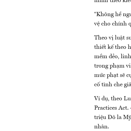
mình theo kiểu
“Không hề ngư
vệ cho chính q
Theo vị luật 
thiết kế theo
mềm dẻo, linh
trong phạm vi
mức phạt sẽ c
cố tình che g
Ví dụ, theo L
Practices Act.
triệu Đô la Mỹ
nhân.