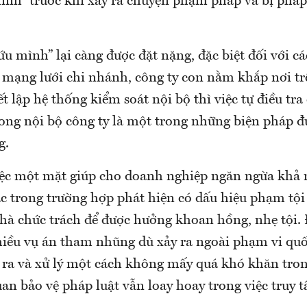
ình” trước khi xảy ra chuyện phạm pháp và bị pháp
u mình” lại càng được đặt nặng, đặc biệt đối với c
 mạng lưới chi nhánh, công ty con nằm khắp nơi trê
ết lập hệ thống kiểm soát nội bộ thì việc tự điều t
ong nội bộ công ty là một trong những biện pháp đ
g.
iệc một mặt giúp cho doanh nghiệp ngăn ngừa khả
 trong trường hợp phát hiện có dấu hiệu phạm tội 
nhà chức trách để được hưởng khoan hồng, nhẹ tội. 
nhiều vụ án tham nhũng dù xảy ra ngoài phạm vi qu
 ra và xử lý một cách không mấy quá khó khăn tron
an bảo vệ pháp luật vẫn loay hoay trong việc truy 