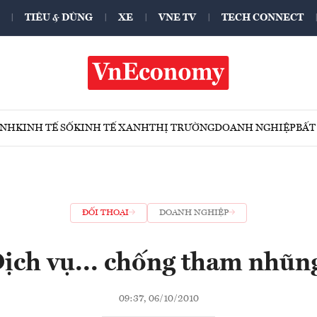
TIÊU & DÙNG
XE
VNE TV
TECH CONNECT
ÍNH
KINH TẾ SỐ
KINH TẾ XANH
THỊ TRƯỜNG
DOANH NGHIỆP
BẤT
ĐỐI THOẠI
DOANH NGHIỆP
ịch vụ... chống tham nhũn
09:37, 06/10/2010