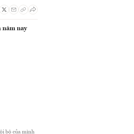
m năm nay
nội bộ của mình