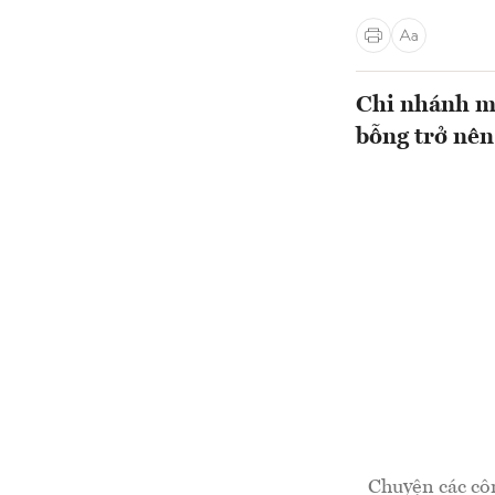
Chi nhánh mộ
bỗng trở nên
Chuyện các côn