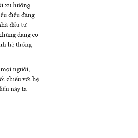
ới xu hướng
iều điều đáng
nhà đầu tư
 nhũng đang có
ình hệ thống
 mọi người,
ối chiếu với hệ
iều này ta