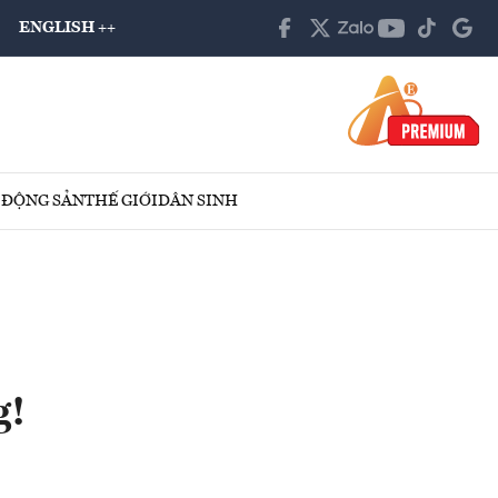
ENGLISH ++
 ĐỘNG SẢN
THẾ GIỚI
DÂN SINH
g!