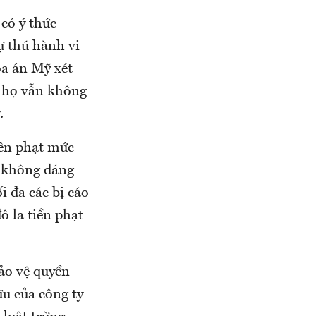
 có ý thức
ự thú hành vi
òa án Mỹ xét
g họ vẫn không
.
yên phạt mức
n không đáng
i đa các bị cáo
ô la tiền phạt
ảo vệ quyền
ữu của công ty