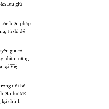
oàn lưu giữ
o các biện pháp
g, từ đó đề
yên gia có
gày nhằm nâng
 tại Việt
trong nội bộ
 biệt như Mỹ,
 lại chính