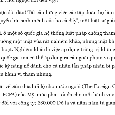
... hơi ngược đời đến vậy?
ợc đời đâu! Tất cả những việc các tập đoàn họ làm 
uyền lợi, sinh mệnh của họ cả đấy”, một luật sư giải
sư, ở một số quốc gia hệ thống luật pháp chống th
 hướng một mặt vừa rất nghiêm khắc, nhưng mặt kh
 hoạt. Nghiêm khắc là việc áp dụng trừng trị không
 quốc gia mà có thể áp dụng ra cả ngoài phạm vi qu
ực kỳ nặng nề dành cho cá nhân lẫn pháp nhân bị p
iấu hành vi tham nhũng.
uật về cấm đưa hối lộ cho nước ngoài (The Foreign 
 - FCPA) của Mỹ, mức phạt tối đa cho mỗi hành vi v
 đối với công ty; 250.000 Đô la và năm năm tù giam