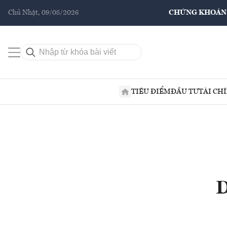
Chủ Nhật, 09/08/2026
CHỨNG KHOÁN
TIÊU ĐIỂM
ĐẦU TƯ
TÀI CH
D