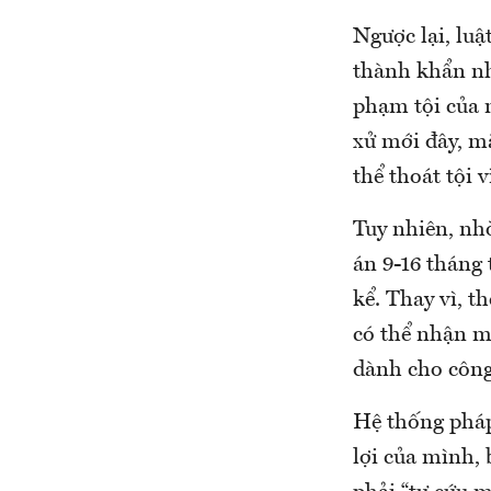
Ngược lại, luậ
thành khẩn như
phạm tội của m
xử mới đây, m
thể thoát tội 
Tuy nhiên, nh
án 9-16 tháng
kể. Thay vì, t
có thể nhận mứ
dành cho công
Hệ thống pháp
lợi của mình, 