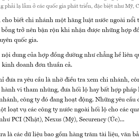
g phải lạ lẫm ở các quốc gia phát triển, đặc biệt như Mỹ, 
cho biết chi nhánh một hãng luật nước ngoài nổi ti
ỗng trở nên bận rộn khi nhận được những hợp đồn
uyên quốc gia.
ỗ nội dung của hợp đồng dường như chẳng hề liên q
, kinh doanh đơn thuần cả.
 đưa ra yêu cầu là nhờ điều tra xem chi nhánh, côn
 hành vi tham nhũng, đưa hối lộ hay bất hợp pháp 
i nhánh, công ty đó đang hoạt động. Những yêu cầu 
ột loạt vụ các công ty nước ngoài hối lộ cho các qu
như PCI (Nhật), Nexus (Mỹ), Securency (Úc)...
tra là các dữ liệu bao gồm hàng trăm tài liệu, văn b