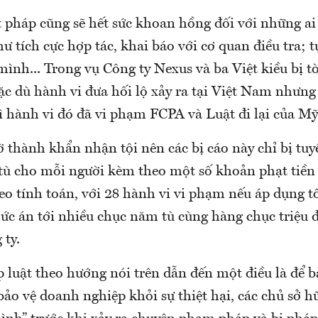
t pháp cũng sẽ hết sức khoan hồng đối với những ai
 tích cực hợp tác, khai báo với cơ quan điều tra; t
ình... Trong vụ Công ty Nexus và ba Việt kiều bị t
ặc dù hành vi đưa hối lộ xảy ra tại Việt Nam nhưn
vì hành vi đó đã vi phạm FCPA và Luật đi lại của Mỹ
ờ thành khẩn nhận tội nên các bị cáo này chỉ bị tu
 tù cho mỗi người kèm theo một số khoản phạt tiề
heo tính toán, với 28 hành vi vi phạm nếu áp dụng tố
c án tới nhiều chục năm tù cùng hàng chục triệu đ
 ty.
 luật theo hướng nói trên dẫn đến một điều là để b
bảo vệ doanh nghiệp khỏi sự thiệt hại, các chủ sở h