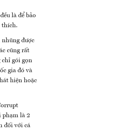
đều là để bảo
 thích.
am nhũng được
ác cũng rất
 chỉ gói gọn
ốc gia đó và
hát hiện hoặc
Corrupt
i phạm là 2
 đối với cá