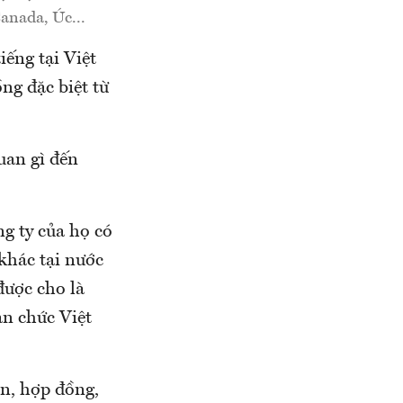
Canada, Úc...
ếng tại Việt
g đặc biệt từ
uan gì đến
g ty của họ có
khác tại nước
được cho là
an chức Việt
ản, hợp đồng,