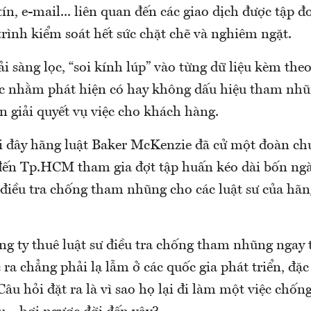
tín, e-mail... liên quan đến các giao dịch được tập đ
rình kiểm soát hết sức chặt chẽ và nghiêm ngặt.
ải sàng lọc, “soi kính lúp” vào từng dữ liệu kèm the
c nhằm phát hiện có hay không dấu hiệu tham nhũn
 giải quyết vụ việc cho khách hàng.
i đây hãng luật Baker McKenzie đã cử một đoàn chu
đến Tp.HCM tham gia đợt tập huấn kéo dài bốn n
điều tra chống tham nhũng cho các luật sư của hãng
ng ty thuê luật sư điều tra chống tham nhũng ngay 
ra chẳng phải lạ lẫm ở các quốc gia phát triển, đặc
Câu hỏi đặt ra là vì sao họ lại đi làm một việc chống