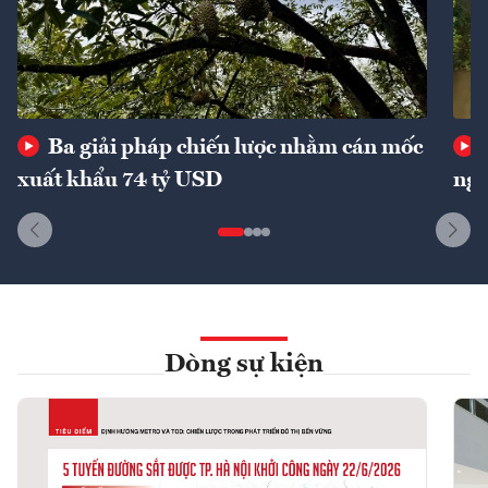
Ba giải pháp chiến lược nhằm cán mốc
xuất khẩu 74 tỷ USD
ngu
Dòng sự kiện