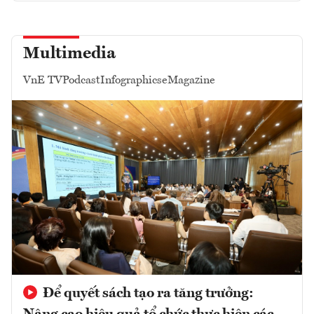
Multimedia
VnE TV
Podcast
Infographics
eMagazine
Để quyết sách tạo ra tăng trưởng: