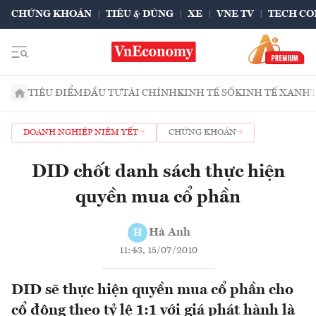
CHỨNG KHOÁN
TIÊU & DÙNG
XE
VNE TV
TECH CO
TIÊU ĐIỂM
ĐẦU TƯ
TÀI CHÍNH
KINH TẾ SỐ
KINH TẾ XANH
DOANH NGHIỆP NIÊM YẾT
CHỨNG KHOÁN
DID chốt danh sách thực hiện
quyền mua cổ phần
Hà Anh
H
11:43, 15/07/2010
DID sẽ thực hiện quyền mua cổ phần cho
cổ đông theo tỷ lệ 1:1 với giá phát hành là