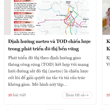
Định hướng metro và TOD chiến lược
K
trong phát triển đô thị bền vững
K
Phát triển đô thị theo định hướng giao
K
thông công cộng (TOD) kết hợp với mạng
V
lưới đường sắt đô thị (metro) là chiến lược
cốt lõi để giải quyết ùn tắc và tái cấu trúc
không gian. Mô hình này tập...
10
bài viết
Xem tất cả
2