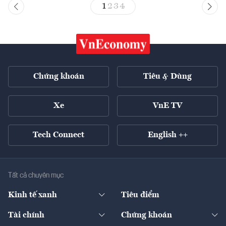
1
2
3
4
Chứng khoán
Tiêu & Dùng
Xe
VnE TV
Tech Connect
English ++
Tất cả chuyên mục
Kinh tế xanh
Tiêu điểm
Chuyển động xanh
Tài chính
Chứng khoán