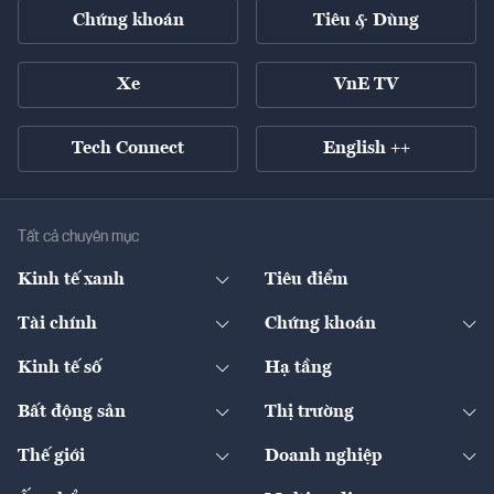
Chứng khoán
Tiêu & Dùng
Xe
VnE TV
Tech Connect
English ++
Tất cả chuyên mục
Kinh tế xanh
Tiêu điểm
Chuyển động xanh
Tài chính
Chứng khoán
Pháp lý
Ngân hàng
Doanh nghiệp niêm yết
Kinh tế số
Hạ tầng
Thương hiệu xanh
Thị trường vốn
Thị trường
Sản phẩm - Thị trường
Bất động sản
Thị trường
Diễn đàn
Thuế
Đầu tư
Tài sản số
Chính sách
Xuất nhập khẩu
Thế giới
Doanh nghiệp
Bảo hiểm
Quốc tế
Dịch vụ số
Thị trường
Khung pháp lý
Kinh tế
Chuyển động