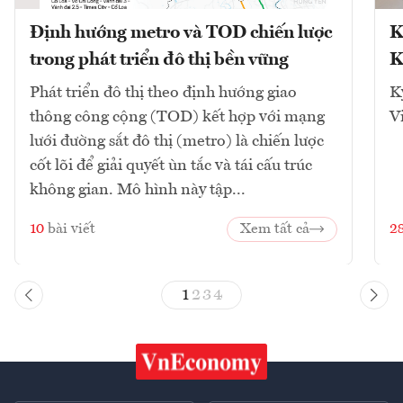
Định hướng metro và TOD chiến lược
K
trong phát triển đô thị bền vững
K
Phát triển đô thị theo định hướng giao
K
thông công cộng (TOD) kết hợp với mạng
V
lưới đường sắt đô thị (metro) là chiến lược
cốt lõi để giải quyết ùn tắc và tái cấu trúc
không gian. Mô hình này tập...
10
bài viết
Xem tất cả
2
1
2
3
4