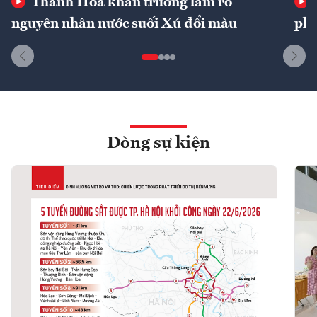
Thanh Hóa khẩn trương làm rõ
nguyên nhân nước suối Xú đổi màu
phí
Dòng sự kiện