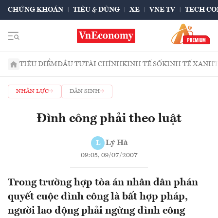
CHỨNG KHOÁN
TIÊU & DÙNG
XE
VNE TV
TECH CO
TIÊU ĐIỂM
ĐẦU TƯ
TÀI CHÍNH
KINH TẾ SỐ
KINH TẾ XANH
NHÂN LỰC
DÂN SINH
Đình công phải theo luật
Lý Hà
L
09:05, 09/07/2007
Trong trường hợp tòa án nhân dân phán
quyết cuộc đình công là bất hợp pháp,
người lao động phải ngừng đình công