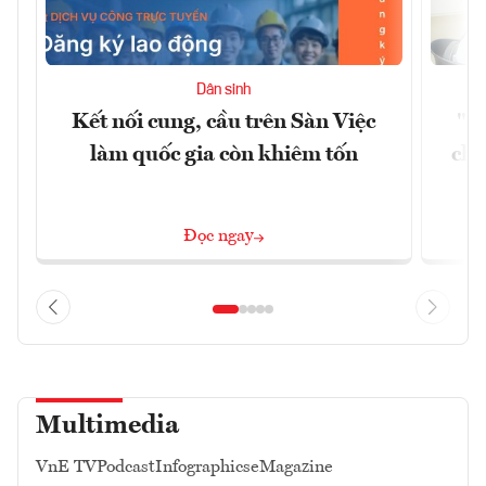
Dân sinh
Kết nối cung, cầu trên Sàn Việc
"Du
làm quốc gia còn khiêm tốn
châ
Đọc ngay
Multimedia
VnE TV
Podcast
Infographics
eMagazine