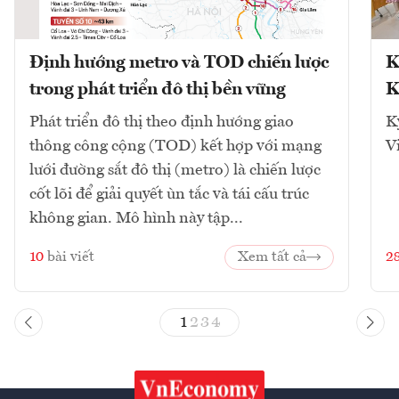
Định hướng metro và TOD chiến lược
K
trong phát triển đô thị bền vững
K
Phát triển đô thị theo định hướng giao
K
thông công cộng (TOD) kết hợp với mạng
V
lưới đường sắt đô thị (metro) là chiến lược
cốt lõi để giải quyết ùn tắc và tái cấu trúc
không gian. Mô hình này tập...
10
bài viết
Xem tất cả
2
1
2
3
4