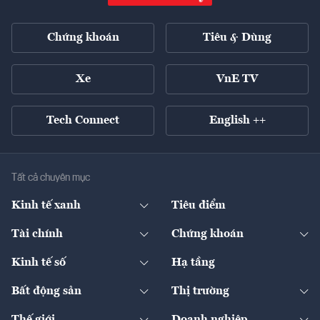
Chứng khoán
Tiêu & Dùng
Xe
VnE TV
Tech Connect
English ++
Tất cả chuyên mục
Kinh tế xanh
Tiêu điểm
Chuyển động xanh
Tài chính
Chứng khoán
Pháp lý
Ngân hàng
Doanh nghiệp niêm yết
Kinh tế số
Hạ tầng
Thương hiệu xanh
Thị trường vốn
Thị trường
Sản phẩm - Thị trường
Bất động sản
Thị trường
Diễn đàn
Thuế
Đầu tư
Tài sản số
Chính sách
Xuất nhập khẩu