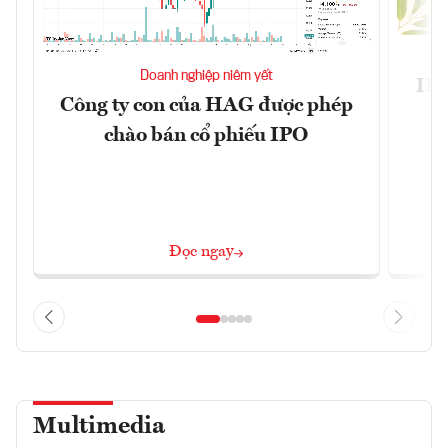
Doanh nghiệp niêm yết
IPO
Công ty con của HAG được phép
k
chào bán cổ phiếu IPO
Đọc ngay
Multimedia