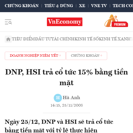
CHỨNG KHOÁN
TIÊU & DÙNG
XE
VNE TV
TECH CO
TIÊU ĐIỂM
ĐẦU TƯ
TÀI CHÍNH
KINH TẾ SỐ
KINH TẾ XANH
DOANH NGHIỆP NIÊM YẾT
CHỨNG KHOÁN
DNP, HSI trả cổ tức 15% bằng tiền
mặt
Hà Anh
H
14:15, 25/11/2008
Ngày 25/12, DNP và HSI sẽ trả cổ tức
bằng tiền mặt với tỷ lệ thực hiện