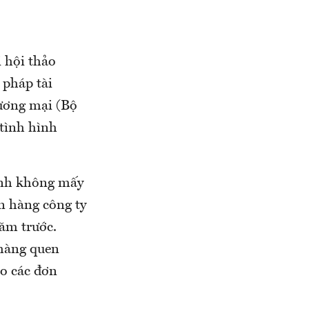
i hội thảo
 pháp tài
hương mại (Bộ
 tình hình
ranh không mấy
n hàng công ty
ăm trước.
 hàng quen
ào các đơn