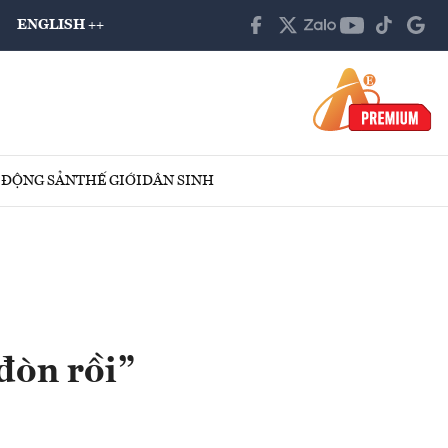
ENGLISH ++
 ĐỘNG SẢN
THẾ GIỚI
DÂN SINH
đòn rồi”