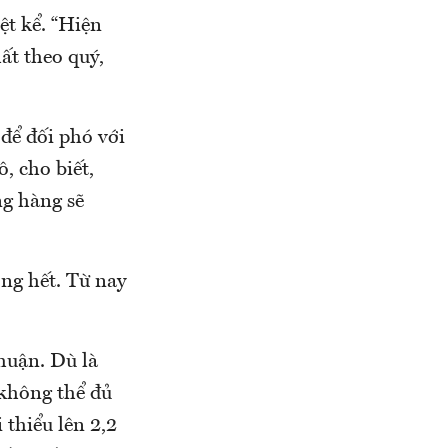
ệt kể. “Hiện
ất theo quý,
để đối phó với
, cho biết,
g hàng sẽ
ong hết. Từ nay
huận. Dù là
không thể đủ
 thiểu lên 2,2