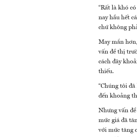
“Rất là khó có
nay hầu hết c
chứ không phải
May mắn hơn, 
vấn đề thị tr
cách đây khoả
thiếu.
“Chúng tôi đã 
đến khoảng thá
Nhưng vấn đề 
mức giá đã tă
với mức tăng c