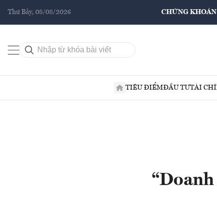
Thứ Bảy, 08/08/2026
CHỨNG KHOÁN
TIÊU ĐIỂM
ĐẦU TƯ
TÀI CH
“Doanh 