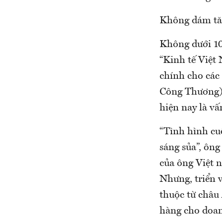
Không dám tă
Không dưới 10 
“Kinh tế Việt
chính cho các
Công Thương), 
hiện nay là vấ
“Tình hình cu
sáng sủa”, ôn
của ông Việt 
Nhưng, triển 
thuộc từ châu
hàng cho doan