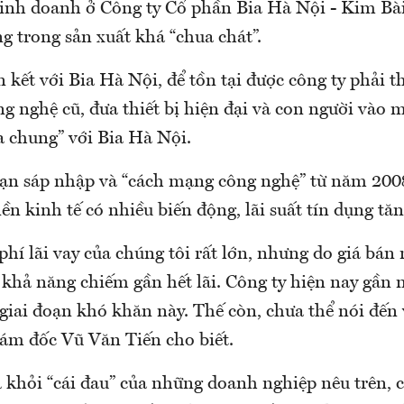
inh doanh ở Công ty Cổ phần Bia Hà Nội - Kim Bài 
g trong sản xuất khá “chua chát”.
n kết với Bia Hà Nội, để tồn tại được công ty phải t
ông nghệ cũ, đưa thiết bị hiện đại và con người vào
 chung” với Bia Hà Nội.
ạn sáp nhập và “cách mạng công nghệ” từ năm 2008
ền kinh tế có nhiều biến động, lãi suất tín dụng tăn
phí lãi vay của chúng tôi rất lớn, nhưng do giá bán
 khả năng chiếm gần hết lãi. Công ty hiện nay gần n
 giai đoạn khó khăn này. Thế còn, chưa thể nói đến
iám đốc Vũ Văn Tiến cho biết.
 khỏi “cái đau” của những doanh nghiệp nêu trên, c