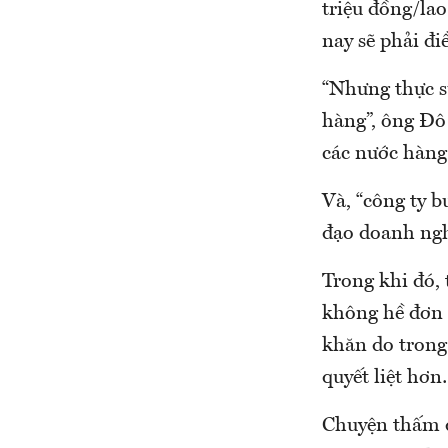
triệu đồng/la
nay sẽ phải đi
“Nhưng thực s
hàng”, ông Đô 
các nước hàng 
Và, “công ty b
đạo doanh nghi
Trong khi đó, 
không hề đơn 
khăn do trong
quyết liệt hơ
Chuyện thấm đ