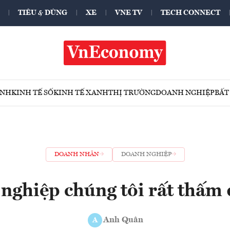
TIÊU & DÙNG
XE
VNE TV
TECH CONNECT
ÍNH
KINH TẾ SỐ
KINH TẾ XANH
THỊ TRƯỜNG
DOANH NGHIỆP
BẤT
DOANH NHÂN
DOANH NGHIỆP
nghiệp chúng tôi rất thấm 
Anh Quân
A