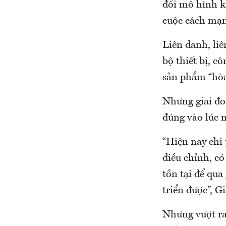
đổi mô hình k
cuộc cách mạn
Liên danh, liê
bộ thiết bị, c
sản phẩm “hòa
Nhưng giai đo
đúng vào lúc n
“Hiện nay chi 
điều chỉnh, có
tồn tại để qua
triển được”, G
Nhưng vượt ra