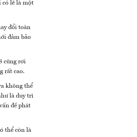
có lẽ là một
hay đổi toàn
 mới đảm bảo
 cũng rơi
g rất cao.
 ra không thể
hư là duy trì
 vấn đề phát
ó thể còn là