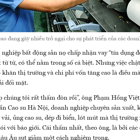
cao đang gây nhiều trở ngại cho sự phát triển của các doa
nghiệp bất động sản nọ chấp nhận vay “tín dụng đe
t từ từ, có thể nằm trong số cá biệt. Nhưng việc chật
 khăn thị trường và chi phí vốn tăng cao là điều m
i đối mặt.
 chúng tôi rất thấm đòn rồi”, ông Phạm Hồng Việt
ần Cao su Hà Nội, doanh nghiệp chuyên sản xuất, 
vải, ủng cao su, dép đi biển, lót mút mà thị trường
ói với báo giới. Cái thấm nhất, theo ông, là bởi các
âu Âu sụt giảm một cách nghiêm trọng.