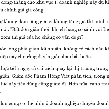
o động/tháng cho khu vực 1, doanh nghiệp này dự k
ều chỉnh giá gia công.
ự không dám tăng giá, vì không tăng giá thì mình 
nói. “Rất đơn giản thôi, khách hàng so sánh với In
xóm thì giá của họ chẳng có vấn đề gì”.
uộc lòng phải giảm lợi nhuận, không có cách nào kh
ệp này cho rằng đây là giải pháp bắt buộc.
thực tế là ngay cả cái cách quay lại thị trường tron
giản. Giám đốc Phạm Hồng Việt phân tích, trong 
 lúc này tiêu dùng cũng giảm đi. Hơn nữa, cạnh tr
n…
òn cũng có thể nhìn ở doanh nghiệp chuyên doanh