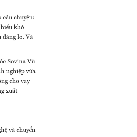
 câu chuyện:
nhiều khó
u đáng lo. Và
đốc Sovina Vũ
anh nghiệp vừa
ông cho vay
ng xuất
ghệ và chuyển