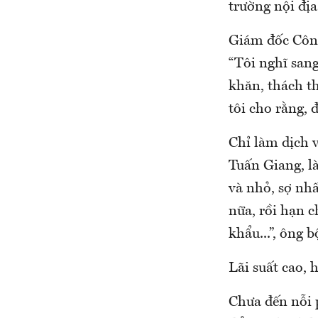
trường nội địa
Giám đốc Côn
“Tôi nghĩ san
khăn, thách th
tôi cho rằng, đ
Chỉ làm dịch 
Tuấn Giang, là
và nhỏ, sợ nhấ
nữa, rồi hạn 
khẩu...”, ông b
Lãi suất cao, h
Chưa đến nỗi p