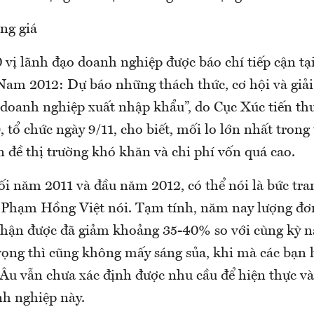
ng giá
vị lãnh đạo doanh nghiệp được báo chí tiếp cận tạ
 Nam 2012: Dự báo những thách thức, cơ hội và giải
 doanh nghiệp xuất nhập khẩu”, do Cục Xúc tiến t
tổ chức ngày 9/11, cho biết, mối lo lớn nhất trong
n đề thị trường khó khăn và chi phí vốn quá cao.
ối năm 2011 và đầu năm 2012, có thể nói là bức t
g Phạm Hồng Việt nói. Tạm tính, năm nay lượng đơ
nhận được đã giảm khoảng 35-40% so với cùng kỳ n
vọng thì cũng không mấy sáng sủa, khi mà các bạn
 Âu vẫn chưa xác định được nhu cầu để hiện thực v
h nghiệp này.