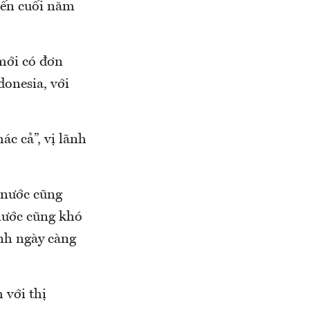
iến cuối năm
mới có đơn
donesia, với
ác cả”, vị lãnh
g nước cũng
nước cũng khó
anh ngày càng
 với thị