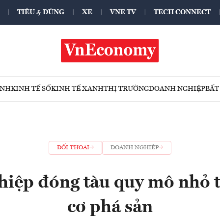
TIÊU & DÙNG
XE
VNE TV
TECH CONNECT
ÍNH
KINH TẾ SỐ
KINH TẾ XANH
THỊ TRƯỜNG
DOANH NGHIỆP
BẤT
ĐỐI THOẠI
DOANH NGHIỆP
iệp đóng tàu quy mô nhỏ 
cơ phá sản