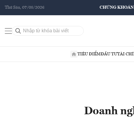
Thứ Sáu, 07/08/2026
CHỨNG KHOÁN
TIÊU ĐIỂM
ĐẦU TƯ
TÀI CH
Doanh ngh