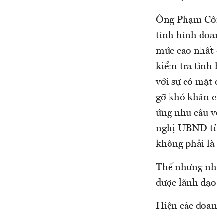
Ông Phạm Côn
tình hình doa
mức cao nhất 
kiểm tra tình
với sự có mặt
gỡ khó khăn c
ứng nhu cầu vố
nghị UBND tỉn
không phải là
Thế nhưng nhữ
được lãnh đạo
Hiện các doan