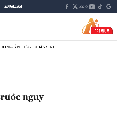
ENGLISH ++
 ĐỘNG SẢN
THẾ GIỚI
DÂN SINH
trước nguy