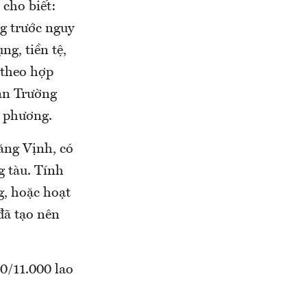
cho biết:
g trước nguy
ng, tiền tệ,
 theo hợp
uân Trường
a phương.
ng Vịnh, có
g tàu. Tính
g, hoặc hoạt
đã tạo nên
0/11.000 lao