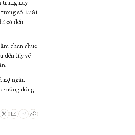
h trạng này
 trong số 1.781
hì có đến
 nằm chen chúc
u đến lấy về
ản.
rả nợ ngân
ác xưởng đóng