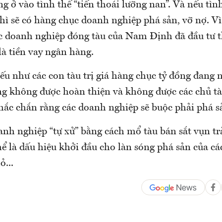
ở vào tình thế “tiến thoái lưỡng nan”. Và nếu tìn
thì sẽ có hàng chục doanh nghiệp phá sản, vỡ nợ. Vì
c doanh nghiệp đóng tàu của Nam Định đã đầu tư t
là tiền vay ngân hàng.
nếu như các con tàu trị giá hàng chục tỷ đồng đang
ng không được hoàn thiện và không được các chủ tà
chắc chắn rằng các doanh nghiệp sẽ buộc phải phá s
anh nghiệp “tự xử” bằng cách mổ tàu bán sắt vụn t
hể là dấu hiệu khởi đầu cho làn sóng phá sản của c
...