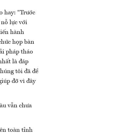
 hay: “Trước
nỗ lực với
tiến hành
 chức họp bàn
ải pháp tháo
nhất là đáp
Chúng tôi đã đề
iúp đỡ vì đây
àu vẫn chưa
ên toàn tỉnh