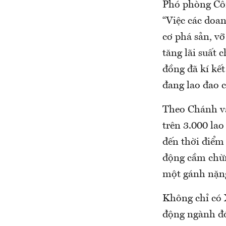
Phó phòng Cô
“Việc các doa
cơ phá sản, vỡ
tăng lãi suất 
đồng đã kí kết
đang lao đao 
Theo Chánh v
trên 3.000 la
đến thời điểm
động cầm chừng
một gánh nặng
Không chỉ có 
động ngành đó