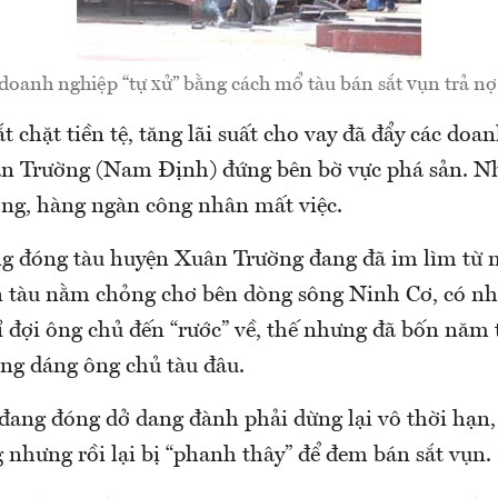
doanh nghiệp “tự xử” bằng cách mổ tàu bán sắt vụn trả n
 chặt tiền tệ, tăng lãi suất cho vay đã đẩy các do
n Trường (Nam Định) đứng bên bờ vực phá sản. Nh
ng, hàng ngàn công nhân mất việc.
g đóng tàu huyện Xuân Trường đang đã im lìm từ 
 tàu nằm chỏng chơ bên dòng sông Ninh Cơ, có nh
ỉ đợi ông chủ đến “rước” về, thế nhưng đã bốn năm
ng dáng ông chủ tàu đâu.
đang đóng dở dang đành phải dừng lại vô thời hạn,
 nhưng rồi lại bị “phanh thây” để đem bán sắt vụn.