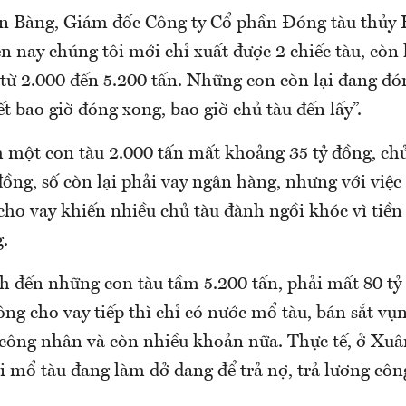
 Bàng, Giám đốc Công ty Cổ phần Đóng tàu thủy
n nay chúng tôi mới chỉ xuất được 2 chiếc tàu, còn l
i từ 2.000 đến 5.200 tấn. Những con còn lại đang đ
t bao giờ đóng xong, bao giờ chủ tàu đến lấy”.
 một con tàu 2.000 tấn mất khoảng 35 tỷ đồng, chủ 
đồng, số còn lại phải vay ngân hàng, nhưng với việc 
cho vay khiến nhiều chủ tàu đành ngồi khóc vì tiền 
.
nh đến những con tàu tầm 5.200 tấn, phải mất 80 tỷ
g cho vay tiếp thì chỉ có nước mổ tàu, bán sắt vụn đ
g công nhân và còn nhiều khoản nữa. Thực tế, ở Xu
i mổ tàu đang làm dở dang để trả nợ, trả lương côn