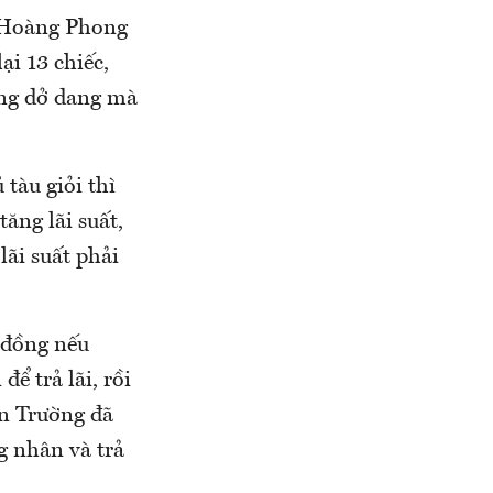
 Hoàng Phong
ại 13 chiếc,
óng dở dang mà
tàu giỏi thì
tăng lãi suất,
lãi suất phải
 đồng nếu
ể trả lãi, rồi
ân Trường đã
g nhân và trả