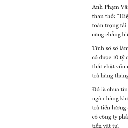
Anh Phạm Văn
than thở: “Hiệ
toàn trọng tả
cũng chẳng biế
Tính sơ sơ làm
có được 10 tỷ 
thắt chặt vốn 
trả hàng tháng
Đó là chưa tí
ngân hàng khôn
trả tiền lươn
có công ty phả
tiền vật tư.