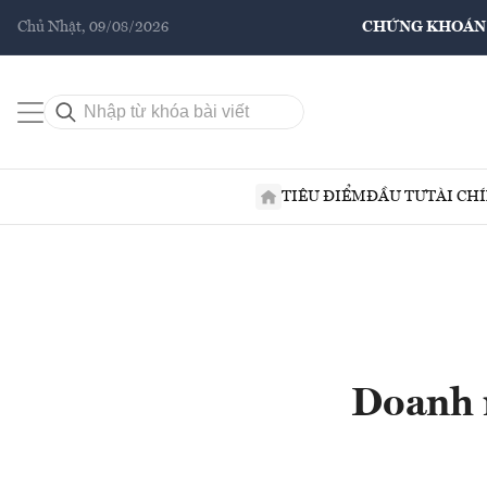
Chủ Nhật, 09/08/2026
CHỨNG KHOÁN
TIÊU ĐIỂM
ĐẦU TƯ
TÀI CH
Doanh n