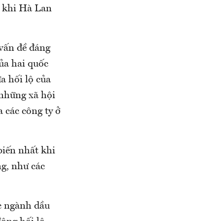
g khi Hà Lan
 vấn đề đáng
ủa hai quốc
a hối lộ của
những xã hội
 các công ty ở
biến nhất khi
g, như các
c ngành dầu