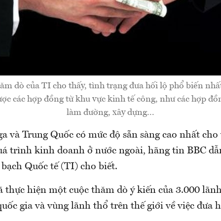
ăm dò của TI cho thấy, tình trạng đưa hối lộ phổ biến nhất
c các hợp đồng từ khu vực kinh tế công, như các hợp đồ
làm đường, xây dựng...
ga và Trung Quốc có mức độ sẵn sàng cao nhất cho v
quá trình kinh doanh ở nước ngoài, hãng tin BBC dẫ
bạch Quốc tế (TI) cho biết.
ã thực hiện một cuộc thăm dò ý kiến của 3.000 lãn
quốc gia và vùng lãnh thổ trên thế giới về việc đưa h