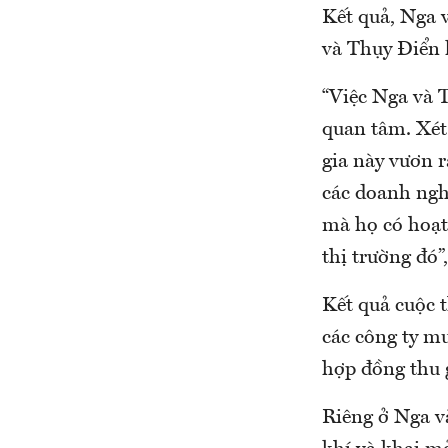
Kết quả, Nga 
và Thụy Điển l
“Việc Nga và 
quan tâm. Xét
gia này vươn r
các doanh ngh
mà họ có hoạt
thị trường đó”
Kết quả cuộc t
các công ty m
hợp đồng thu 
Riêng ở Nga v