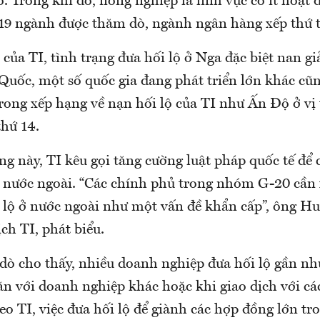
. Trong khi đó, nông nghiệp là lĩnh vực có ít hoạt 
 19 ngành được thăm dò, ngành ngân hàng xếp thứ t
của TI, tình trạng đưa hối lộ ở Nga đặc biệt nan gi
Quốc, một số quốc gia đang phát triển lớn khác cũ
ong xếp hạng về nạn hối lộ của TI như Ấn Độ ở vị 
thứ 14.
ng này, TI kêu gọi tăng cường luật pháp quốc tế để
 ở nước ngoài. “Các chính phủ trong nhóm G-20 cần
 lộ ở nước ngoài như một vấn đề khẩn cấp”, ông Hu
ịch TI, phát biểu.
dò cho thấy, nhiều doanh nghiệp đưa hối lộ gần nh
ăn với doanh nghiệp khác hoặc khi giao dịch với cá
o TI, việc đưa hối lộ để giành các hợp đồng lớn tro