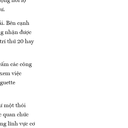
động hối lộ
ư.
ải. Bên cạnh
ng nhận được
trí thứ 20 hay
 cấm các công
 xem việc
guette
ư một thói
c quan chức
ng lĩnh vực cơ