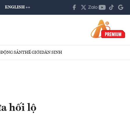
ENGLISH ++
 ĐỘNG SẢN
THẾ GIỚI
DÂN SINH
a hối lộ