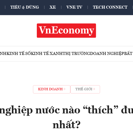
TIÊU & DÙNG
XE
VNE TV
TECH CONNECT
ÍNH
KINH TẾ SỐ
KINH TẾ XANH
THỊ TRƯỜNG
DOANH NGHIỆP
BẤT
KINH DOANH
THẾ GIỚI
ghiệp nước nào “thích” đư
nhất?