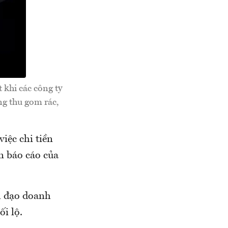
 khi các công ty
ng thu gom rác,
iệc chi tiền
n báo cáo của
h đạo doanh
ối lộ.