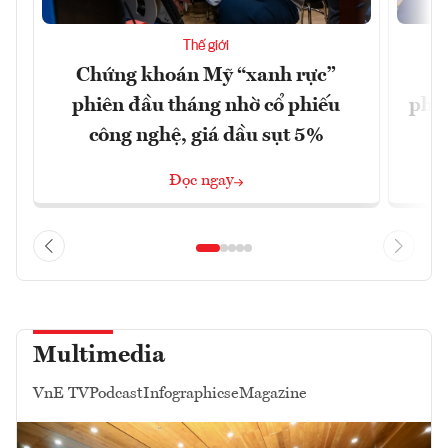
Thế giới
Chứng khoán Mỹ “xanh rực”
C
phiên đầu tháng nhờ cổ phiếu
phiê
công nghệ, giá dầu sụt 5%
Đọc ngay
Multimedia
VnE TV
Podcast
Infographics
eMagazine