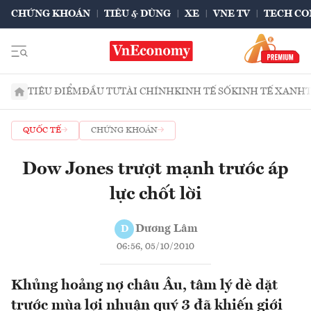
CHỨNG KHOÁN
TIÊU & DÙNG
XE
VNE TV
TECH CO
TIÊU ĐIỂM
ĐẦU TƯ
TÀI CHÍNH
KINH TẾ SỐ
KINH TẾ XANH
QUỐC TẾ
CHỨNG KHOÁN
Dow Jones trượt mạnh trước áp
lực chốt lời
Dương Lâm
D
06:56, 05/10/2010
Khủng hoảng nợ châu Âu, tâm lý dè dặt
trước mùa lợi nhuận quý 3 đã khiến giới