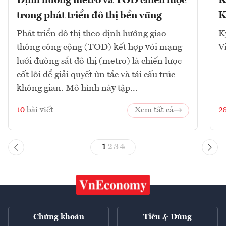
Định hướng metro và TOD chiến lược
K
trong phát triển đô thị bền vững
K
Phát triển đô thị theo định hướng giao
K
thông công cộng (TOD) kết hợp với mạng
V
lưới đường sắt đô thị (metro) là chiến lược
cốt lõi để giải quyết ùn tắc và tái cấu trúc
không gian. Mô hình này tập...
10
bài viết
Xem tất cả
2
1
2
3
4
Chứng khoán
Tiêu & Dùng