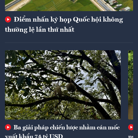
Điểm nhấn kỳ họp Quốc hội không
thường lệ lần thứ nhất
Ba giải pháp chiến lược nhằm cán mốc
xuất khẩu 74 tỷ USD
ngu