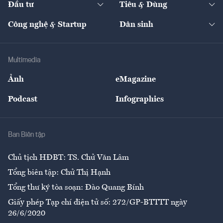
Đầu tư
Tiêu & Dùng
Quản trị số
Cafe BĐS
Thị trường
Kinh doanh
Kết nối
Tạp chí kinh tế Việt Nam
eMagazine
Nhà đầu tư
Du lịch
Công nghệ & Startup
Dân sinh
Tư vấn
Nông sản
Doanh nhân
Tư vấn Tiêu & Dùng
Infographics
Hạ tầng
Sức khỏe
Khung pháp lý
Doanh nghiệp
Địa phương
Thị trường
Bảo hiểm
Multimedia
Sự kiện
Nhân lực
Ảnh
eMagazine
Đẹp +
An sinh
Podcast
Infographics
Giải trí
Y tế
Nhà
Ban Biên tập
Ẩm thực
Chủ tịch HĐBT: TS. Chử Văn Lâm
Tổng biên tập: Chử Thị Hạnh
Tổng thư ký tòa soạn: Đào Quang Bính
Giấy phép Tạp chí điện tử số: 272/GP-BTTTT ngày
26/6/2020