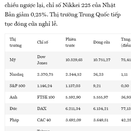
chiều ngược lại, chỉ số Nikkei 225 của Nhật
Bản giảm 0,25%. Thị trường Trung Quốc tiếp
tục đóng cửa nghỉ lễ.
Thị
Phiên
Tăng
Chỉ số
Đóng cửa
trường
trước
(điể
Dow
Mỹ
10.829,68
10.751,27
78,41
Jones
Nasdaq
2.370,75
2.344,52
26,23
1,11
S&P 500
1.146,24
1.137,03
9,21
0,80
Anh
FTSE 100
5.592,90
5.555,97
36,93
Đức
DAX
6.211,34
6.134,21
77,13
Pháp
CAC 40
3.692,09
3.649,81
42,2