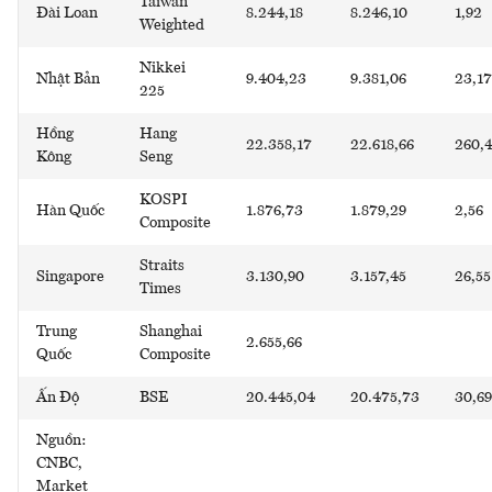
Taiwan
Đài Loan
8.244,18
8.246,10
1,92
Weighted
Nikkei
Nhật Bản
9.404,23
9.381,06
23,17
225
Hồng
Hang
22.358,17
22.618,66
260,
Kông
Seng
KOSPI
Hàn Quốc
1.876,73
1.879,29
2,56
Composite
Straits
Singapore
3.130,90
3.157,45
26,55
Times
Trung
Shanghai
2.655,66
Quốc
Composite
Ấn Độ
BSE
20.445,04
20.475,73
30,69
Nguồn:
CNBC,
Market