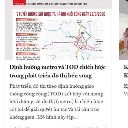
Định hướng metro và TOD chiến lược
K
trong phát triển đô thị bền vững
K
Phát triển đô thị theo định hướng giao
K
thông công cộng (TOD) kết hợp với mạng
V
lưới đường sắt đô thị (metro) là chiến lược
cốt lõi để giải quyết ùn tắc và tái cấu trúc
không gian. Mô hình này tập...