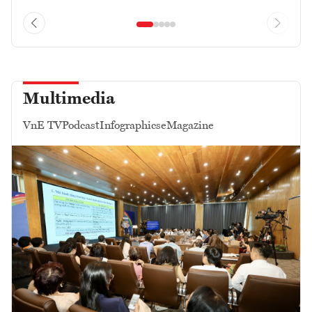
Multimedia
VnE TV
Podcast
Infographics
eMagazine