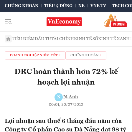
CHỨNG KHOÁN
TIÊU & DÙNG
XE
VNE TV
TECH CO
TIÊU ĐIỂM
ĐẦU TƯ
TÀI CHÍNH
KINH TẾ SỐ
KINH TẾ XANH
DOANH NGHIỆP NIÊM YẾT
CHỨNG KHOÁN
DRC hoàn thành hơn 72% kế
hoạch lợi nhuận
N.Anh
N
00:01, 30/07/2010
Lợi nhuận sau thuế 6 tháng đầu năm của
Công ty Cổ phần Cao su Đà Nẵng đạt 98 tỷ