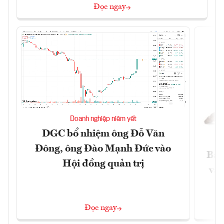
Đọc ngay
Doanh nghiệp niêm yết
DGC bổ nhiệm ông Đỗ Văn
Đông, ông Đào Mạnh Đức vào
Báo
Hội đồng quản trị
và 
Đọc ngay