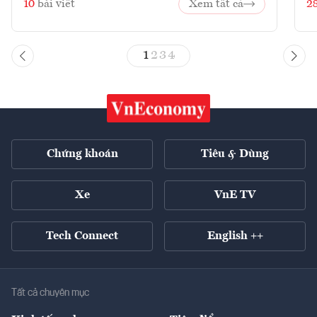
10
bài viết
Xem tất cả
2
1
2
3
4
Chứng khoán
Tiêu & Dùng
Xe
VnE TV
Tech Connect
English ++
Tất cả chuyên mục