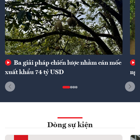
Ba giải pháp chiến lược nhằm cán mốc
xuất khẩu 74 tỷ USD
ngu
Dòng sự kiện