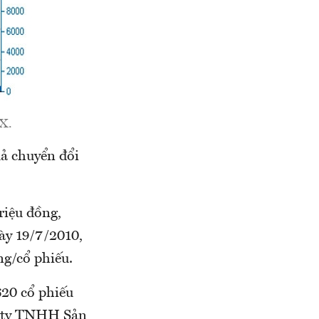
SX.
ả chuyển đổi
riệu đồng,
gày 19/7/2010,
ng/cổ phiếu.
620 cổ phiếu
ng ty TNHH Sản