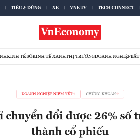
TIÊU & DÙNG
XE
VNE TV
TECH CONNECT
ÍNH
KINH TẾ SỐ
KINH TẾ XANH
THỊ TRƯỜNG
DOANH NGHIỆP
BẤT
DOANH NGHIỆP NIÊM YẾT
CHỨNG KHOÁN
 chuyển đổi được 26% số t
thành cổ phiếu