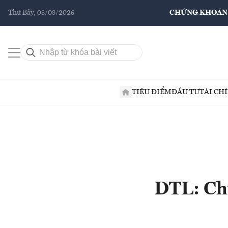
Thứ Bảy, 08/08/2026
CHỨNG KHOÁN
TIÊU ĐIỂM
ĐẦU TƯ
TÀI CH
DTL: Chỉ