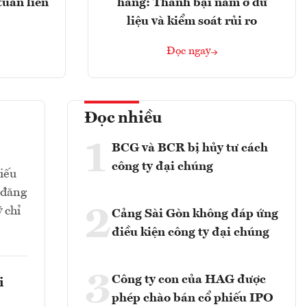
tuần liên
hàng: Thành bại nằm ở dữ
liệu và kiểm soát rủi ro
Đọc ngay
Đọc nhiều
1
BCG và BCR bị hủy tư cách
công ty đại chúng
hiếu
 đăng
2
 chỉ
Cảng Sài Gòn không đáp ứng
điều kiện công ty đại chúng
3
Công ty con của HAG được
i
phép chào bán cổ phiếu IPO