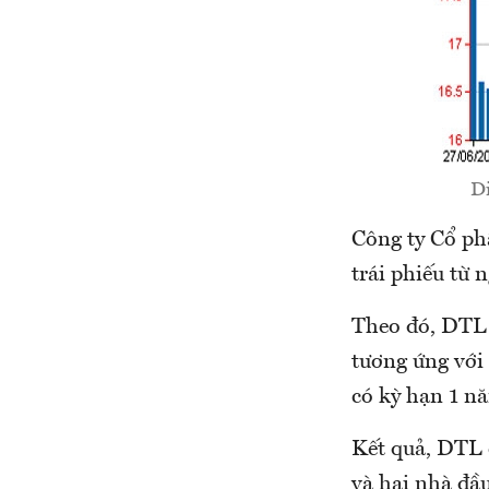
Di
Công ty Cổ ph
trái phiếu từ 
Theo đó, DTL p
tương ứng với 
có kỳ hạn 1 nă
Kết quả, DTL 
và hai nhà đầ