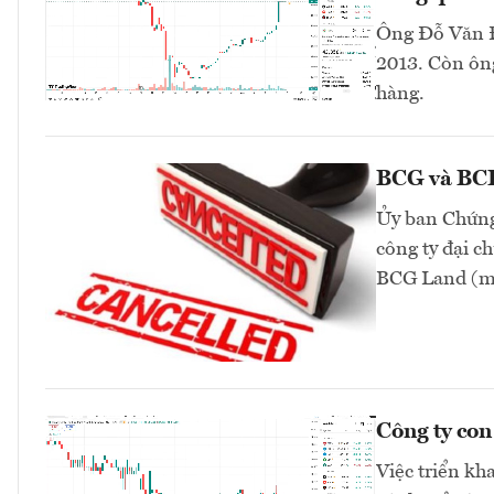
Ông Đỗ Văn Đ
2013. Còn ông
hàng.
BCG và BCR 
Ủy ban Chứng
công ty đại 
BCG Land (mã
Công ty co
Việc triển kh