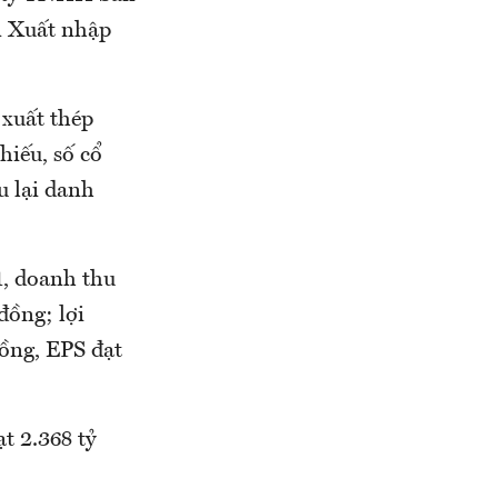
n Xuất nhập
 xuất thép
iếu, số cổ
u lại danh
1, doanh thu
đồng; lợi
đồng, EPS đạt
t 2.368 tỷ