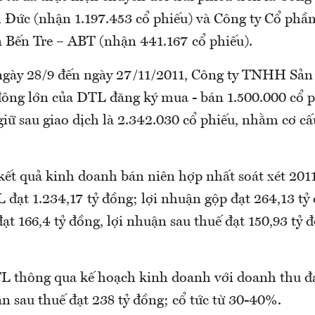
 Đức (nhận 1.197.453 cổ phiếu) và Công ty Cổ phầ
 Bến Tre – ABT (nhận 441.167 cổ phiếu).
 ngày 28/9 đến ngày 27/11/2011, Công ty TNHH Sản
ông lớn của DTL đăng ký mua - bán 1.500.000 cổ ph
iữ sau giao dịch là 2.342.030 cổ phiếu, nhằm cơ cấ
kết quả kinh doanh bán niên hợp nhất soát xét 201
đạt 1.234,17 tỷ đồng; lợi nhuận gộp đạt 264,13 tỷ 
t 166,4 tỷ đồng, lợi nhuận sau thuế đạt 150,93 tỷ 
 thông qua kế hoạch kinh doanh với doanh thu đạ
n sau thuế đạt 238 tỷ đồng; cổ tức từ 30-40%.