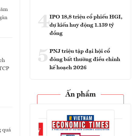
 năm
4
IPO 18,8 triệu cổ phiếu HGI,
Ngân
dự kiến huy động 1.139 tỷ
đồng
5
PNJ triệu tập đại hội cổ
đông bất thường điều chỉnh
ch
kế hoạch 2026
CTCP
Ấn phẩm
g quá