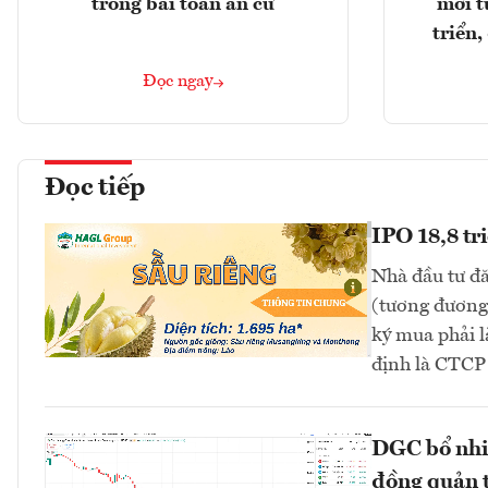
trong bài toán an cư
mới t
triển
Đọc ngay
Đọc tiếp
IPO 18,8 tr
Nhà đầu tư đă
(tương đương 
ký mua phải l
định là CTC
DGC bổ nhi
đồng quản t