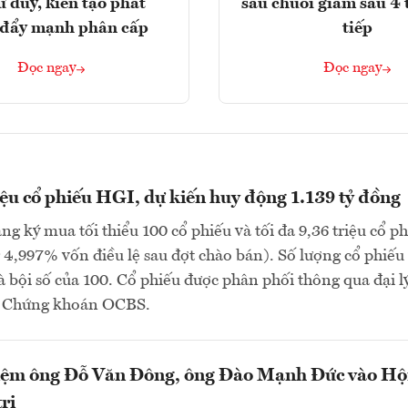
ư duy, kiến tạo phát
sau chuỗi giảm sâu 4 
, đẩy mạnh phân cấp
tiếp
Đọc ngay
Đọc ngay
iệu cổ phiếu HGI, dự kiến huy động 1.139 tỷ đồng
ng ký mua tối thiểu 100 cổ phiếu và tối đa 9,36 triệu cổ p
4,997% vốn điều lệ sau đợt chào bán). Số lượng cổ phiếu
à bội số của 100. Cổ phiếu được phân phối thông qua đại lý
P Chứng khoán OCBS.
ệm ông Đỗ Văn Đông, ông Đào Mạnh Đức vào Hộ
rị