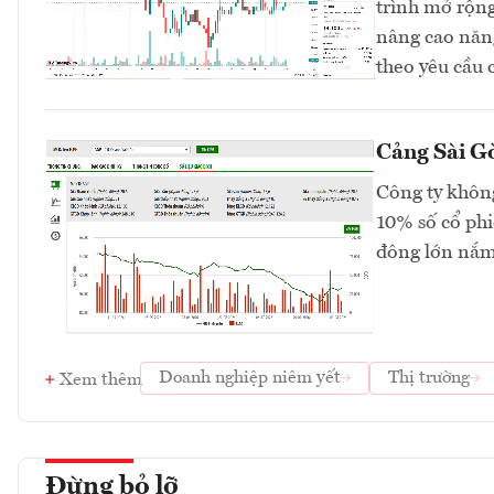
trình mở rộng
nâng cao năng
theo yêu cầu 
Cảng Sài Gò
Công ty không
10% số cổ phi
đông lớn nắm
Doanh nghiệp niêm yết
Thị trường
Xem thêm
Đừng bỏ lỡ