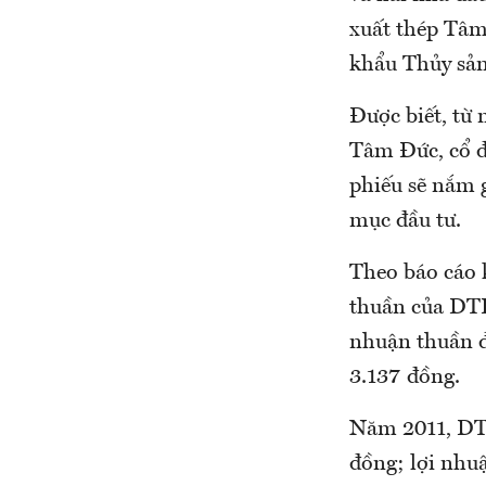
xuất thép Tâm
khẩu Thủy sản
Được biết, từ
Tâm Đức, cổ đ
phiếu sẽ nắm g
mục đầu tư.
Theo báo cáo 
thuần của DTL 
nhuận thuần đạ
3.137 đồng.
Năm 2011, DTL
đồng; lợi nhuậ