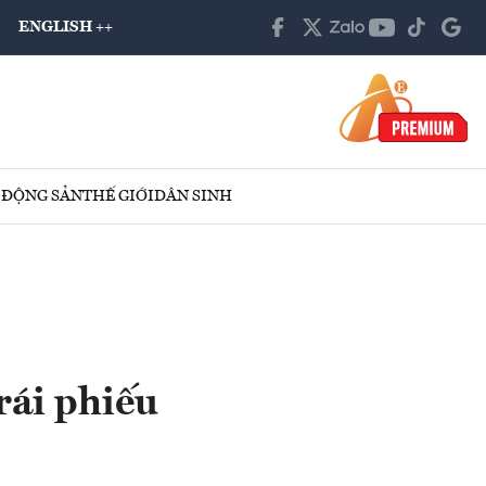
ENGLISH ++
 ĐỘNG SẢN
THẾ GIỚI
DÂN SINH
rái phiếu