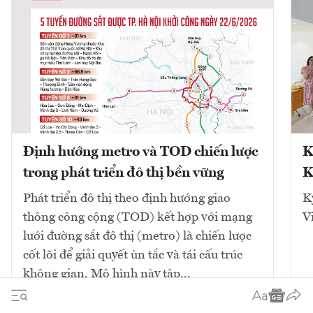
Định hướng metro và TOD chiến lược
K
trong phát triển đô thị bền vững
K
Phát triển đô thị theo định hướng giao
K
thông công cộng (TOD) kết hợp với mạng
V
lưới đường sắt đô thị (metro) là chiến lược
cốt lõi để giải quyết ùn tắc và tái cấu trúc
không gian. Mô hình này tập...
10
bài viết
Xem tất cả
2