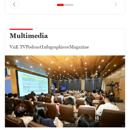
Multimedia
VnE TV
Podcast
Infographics
eMagazine