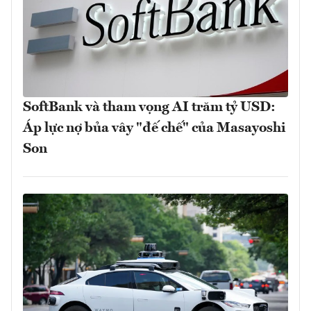
SoftBank và tham vọng AI trăm tỷ USD:
Áp lực nợ bủa vây "đế chế" của Masayoshi
Son