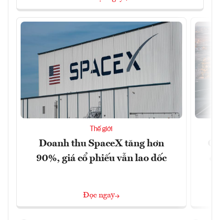
Thế giới
Doanh thu SpaceX tăng hơn
Cá
90%, giá cổ phiếu vẫn lao dốc
đậ
Đọc ngay