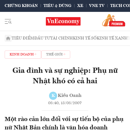
CHỨNG KHOÁN
TIÊU & DÙNG
XE
VNE TV
TECH CO
TIÊU ĐIỂM
ĐẦU TƯ
TÀI CHÍNH
KINH TẾ SỐ
KINH TẾ XANH
KINH DOANH
THẾ GIỚI
Gia đình và sự nghiệp: Phụ nữ
Nhật khó có cả hai
Kiều Oanh
K
08:40, 13/08/2007
Một rào cản lớn đối với sự tiến bộ của phụ
nữ Nhật Bản chính là văn hóa doanh