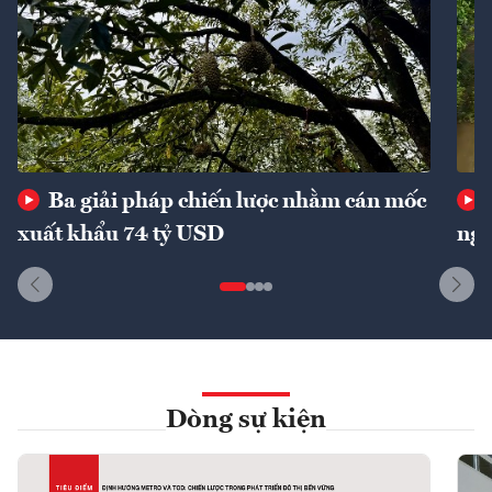
Ba giải pháp chiến lược nhằm cán mốc
xuất khẩu 74 tỷ USD
ngu
Dòng sự kiện