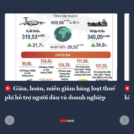
Giãn, hoãn, miễn giảm hàng loạt thuế
phí hỗ trợ người dân và doanh nghiệp
kin