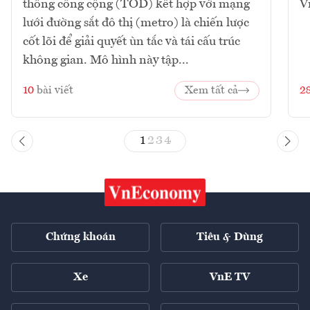
thông công cộng (TOD) kết hợp với mạng
V
lưới đường sắt đô thị (metro) là chiến lược
cốt lõi để giải quyết ùn tắc và tái cấu trúc
không gian. Mô hình này tập...
10
bài viết
Xem tất cả
2
1
2
3
4
Chứng khoán
Tiêu & Dùng
Xe
VnE TV