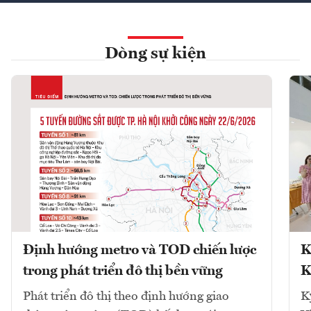
Dòng sự kiện
Định hướng metro và TOD chiến lược
K
trong phát triển đô thị bền vững
K
Phát triển đô thị theo định hướng giao
K