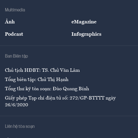
Doanh nghiệp
Địa phương
Thị trường
Bảo hiểm
Multimedia
Sự kiện
Nhân lực
Ảnh
eMagazine
Đẹp +
An sinh
Podcast
Infographics
Giải trí
Y tế
Nhà
Ban Biên tập
Ẩm thực
Chủ tịch HĐBT: TS. Chử Văn Lâm
Tổng biên tập: Chử Thị Hạnh
Tổng thư ký tòa soạn: Đào Quang Bính
Giấy phép Tạp chí điện tử số: 272/GP-BTTTT ngày
26/6/2020
Liên hệ tòa soạn