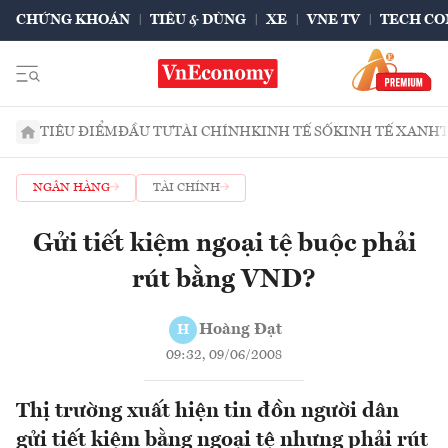
CHỨNG KHOÁN
TIÊU & DÙNG
XE
VNE TV
TECH CO
TIÊU ĐIỂM
ĐẦU TƯ
TÀI CHÍNH
KINH TẾ SỐ
KINH TẾ XANH
NGÂN HÀNG
TÀI CHÍNH
Gửi tiết kiệm ngoại tệ buộc phải
rút bằng VND?
Hoàng Đạt
H
09:32, 09/06/2008
Thị trường xuất hiện tin đồn người dân
gửi tiết kiệm bằng ngoại tệ nhưng phải rút