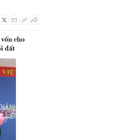
 vốn cho
i đất