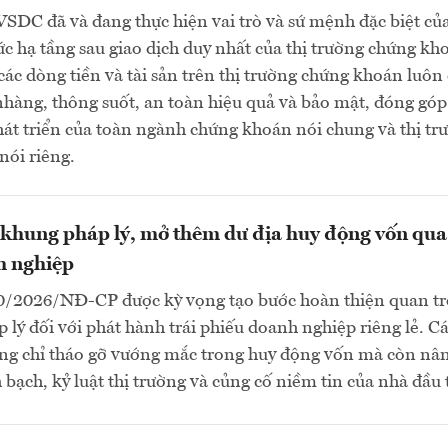
SDC đã và đang thực hiện vai trò và sứ mệnh đặc biệt củ
ức hạ tầng sau giao dịch duy nhất của thị trường chứng kh
ác dòng tiền và tài sản trên thị trường chứng khoán luôn
hàng, thông suốt, an toàn hiệu quả và bảo mật, đóng góp 
hát triển của toàn ngành chứng khoán nói chung và thị tr
nói riêng.
khung pháp lý, mở thêm dư địa huy động vốn qua 
h nghiệp
0/2026/NĐ-CP được kỳ vọng tạo bước hoàn thiện quan t
 lý đối với phát hành trái phiếu doanh nghiệp riêng lẻ. C
ng chỉ tháo gỡ vướng mắc trong huy động vốn mà còn nâ
 bạch, kỷ luật thị trường và củng cố niềm tin của nhà đầu t