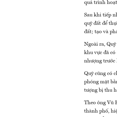
quá trình hoạ
Sau khi tiếp 
quỹ đất để thự
đất; tạo và ph
Ngoài ra, Quỹ
khu vực đã có
nhượng trước k
Quỹ cũng có ch
phóng mặt bằn
tượng bị thu h
Theo ông Vũ H
thành phố, hi