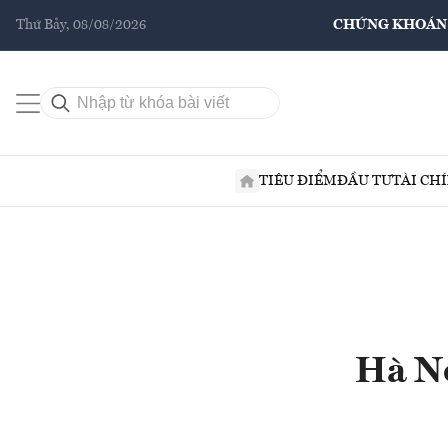
Thứ Bảy, 08/08/2026
CHỨNG KHOÁN
TIÊU ĐIỂM
ĐẦU TƯ
TÀI CH
Hà Nộ