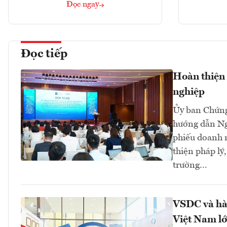
Đọc ngay
Đọc tiếp
Hoàn thiện 
nghiệp
Ủy ban Chứng
hướng dẫn Ng
phiếu doanh n
thiện pháp lý
trường...
VSDC và hàn
Việt Nam l