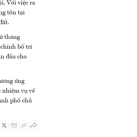
i. Với việc ra
ng tồn tại
đất.
ừ tháng
chính bố trí
an đầu cho
tương ứng
c nhiệm vụ về
hành phố chủ