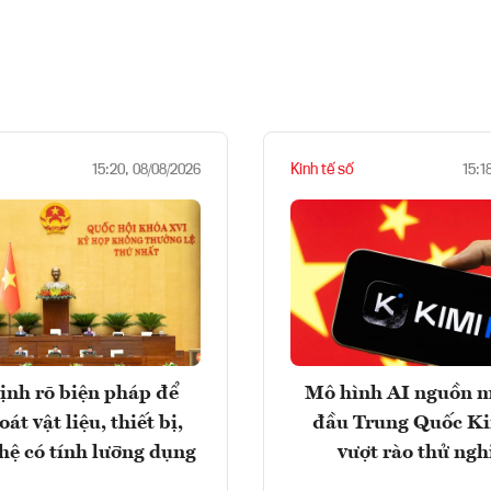
Kinh tế số
15:20, 08/08/2026
15:1
ịnh rõ biện pháp để
Mô hình AI nguồn 
át vật liệu, thiết bị,
đầu Trung Quốc K
hệ có tính lưỡng dụng
vượt rào thử ng