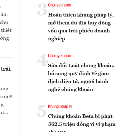
3
Chứng khoán
a
oán,
Hoàn thiện khung pháp lý,
 chu
mở thêm dư địa huy động
thiết
vốn qua trái phiếu doanh
ường
nghiệp
4
Chứng khoán
Sửa đổi Luật chứng khoán,
trái
bổ sung quy định về giao
dịch điện tử, người hành
rọng
nghề chứng khoán
ác quy
ng
5
Khung pháp lý
ư...
Chứng khoán Beta bị phạt
362,5 triệu đồng vì vi phạm