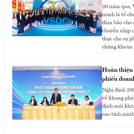
20 năm qua, V
mình là tổ ch
đảm bảo cho c
chuyển nhịp n
thực cho sự p
chứng khoán 
Hoàn thiện 
phiếu doan
Nghị định 20
về khung pháp
định mới khô
cao tính minh