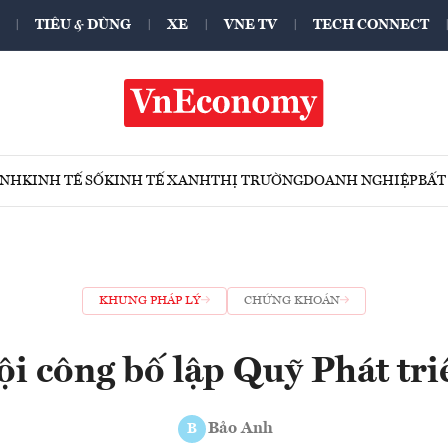
TIÊU & DÙNG
XE
VNE TV
TECH CONNECT
ÍNH
KINH TẾ SỐ
KINH TẾ XANH
THỊ TRƯỜNG
DOANH NGHIỆP
BẤT
KHUNG PHÁP LÝ
CHỨNG KHOÁN
i công bố lập Quỹ Phát tri
Bảo Anh
B