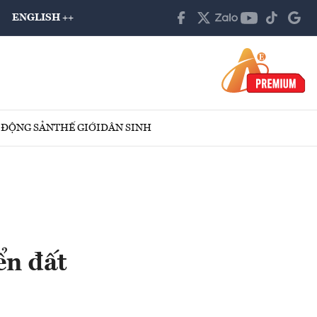
ENGLISH ++
 ĐỘNG SẢN
THẾ GIỚI
DÂN SINH
ển đất