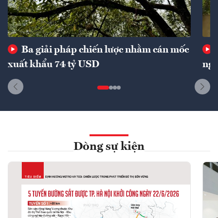
Ba giải pháp chiến lược nhằm cán mốc
xuất khẩu 74 tỷ USD
ngu
Dòng sự kiện