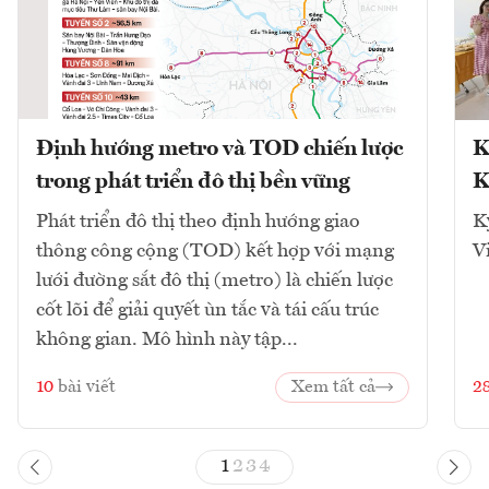
Định hướng metro và TOD chiến lược
K
trong phát triển đô thị bền vững
K
Phát triển đô thị theo định hướng giao
K
thông công cộng (TOD) kết hợp với mạng
V
lưới đường sắt đô thị (metro) là chiến lược
cốt lõi để giải quyết ùn tắc và tái cấu trúc
không gian. Mô hình này tập...
10
bài viết
Xem tất cả
2
1
2
3
4