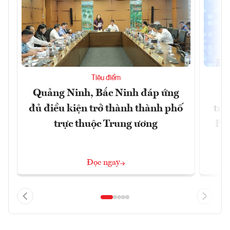
Tiêu điểm
Quảng Ninh, Bắc Ninh đáp ứng
Ph
đủ điều kiện trở thành thành phố
trự
trực thuộc Trung ương
Phi
Đ
Đọc ngay