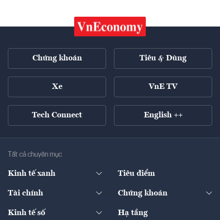
Chứng khoán
Tiêu & Dùng
Xe
VnE TV
Tech Connect
English ++
Tất cả chuyên mục
Kinh tế xanh
Tiêu điểm
Chuyển động xanh
Tài chính
Chứng khoán
Pháp lý
Ngân hàng
Doanh nghiệp niêm yết
Kinh tế số
Hạ tầng