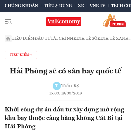
CHỨNG KHOÁN
TIÊU & DÙNG
XE
VNE TV
TECH CO
TIÊU ĐIỂM
ĐẦU TƯ
TÀI CHÍNH
KINH TẾ SỐ
KINH TẾ XANH
TIÊU ĐIỂM
Hải Phòng sẽ có sân bay quốc tế
Trần Kỳ
T
15:00, 19/03/2013
Khởi công dự án đầu tư xây dựng mở rộng
khu bay thuộc cảng hàng không Cát Bi tại
Hải Phòng