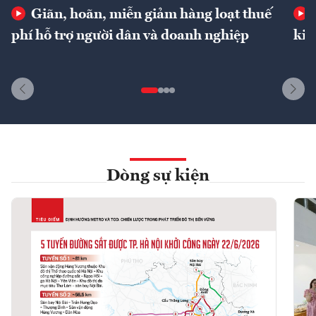
Giãn, hoãn, miễn giảm hàng loạt thuế
phí hỗ trợ người dân và doanh nghiệp
kin
Dòng sự kiện