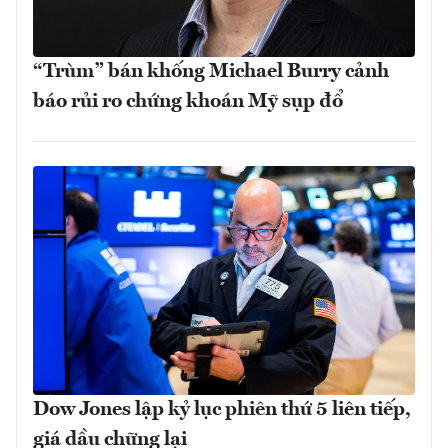
“Trùm” bán khống Michael Burry cảnh
báo rủi ro chứng khoán Mỹ sụp đổ
Dow Jones lập kỷ lục phiên thứ 5 liên tiếp,
giá dầu chững lại