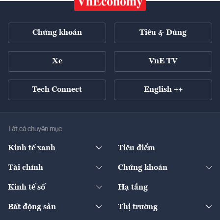
Chứng khoán
Tiêu & Dùng
Xe
VnE TV
Tech Connect
English ++
Tất cả chuyên mục
Kinh tế xanh
Tiêu điểm
Chuyển động xanh
Tài chính
Chứng khoán
Pháp lý
Ngân hàng
Doanh nghiệp niêm yết
Kinh tế số
Hạ tầng
Thương hiệu xanh
Thị trường vốn
Thị trường
Sản phẩm - Thị trường
Bất động sản
Thị trường
Diễn đàn
Thuế
Đầu tư
Tài sản số