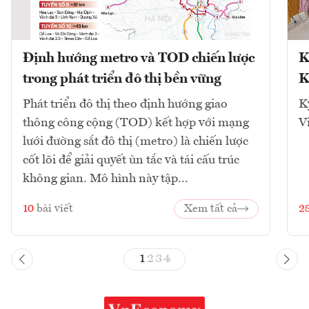
Định hướng metro và TOD chiến lược
K
trong phát triển đô thị bền vững
K
Phát triển đô thị theo định hướng giao
K
thông công cộng (TOD) kết hợp với mạng
V
lưới đường sắt đô thị (metro) là chiến lược
cốt lõi để giải quyết ùn tắc và tái cấu trúc
không gian. Mô hình này tập...
10
bài viết
Xem tất cả
2
1
2
3
4