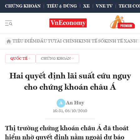
CHỨNG KHOÁN
TIÊU & DÙNG
XE
VNE TV
TECH CO
TIÊU ĐIỂM
ĐẦU TƯ
TÀI CHÍNH
KINH TẾ SỐ
KINH TẾ XANH
QUỐC TẾ
CHỨNG KHOÁN
Hai quyết định lãi suất cứu nguy
cho chứng khoán châu Á
An Huy
A
16:31, 05/10/2010
Thị trường chứng khoán châu Á đã thoát
hiểm nhờ quyết định nằm ngoài dự báo