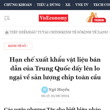
CHỨNG KHOÁN
TIÊU & DÙNG
XE
VNE TV
TECH CO
TIÊU ĐIỂM
ĐẦU TƯ
TÀI CHÍNH
KINH TẾ SỐ
KINH TẾ XANH
KINH TẾ SỐ
Hạn chế xuất khẩu vật liệu bán
dẫn của Trung Quốc dấy lên lo
ngại về sản lượng chip toàn cầu
Ngô Huyền
N
08:17, 01/09/2024
Các nước phương Tây cho biết biện pháp