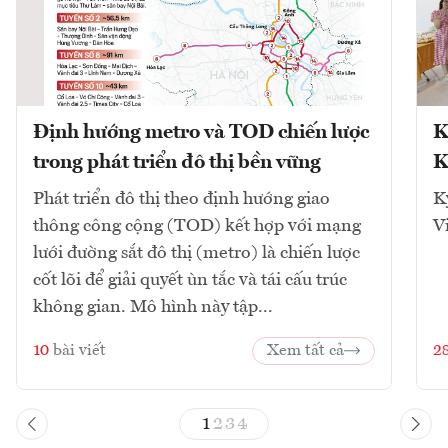
Định hướng metro và TOD chiến lược
K
trong phát triển đô thị bền vững
K
Phát triển đô thị theo định hướng giao
K
thông công cộng (TOD) kết hợp với mạng
V
lưới đường sắt đô thị (metro) là chiến lược
cốt lõi để giải quyết ùn tắc và tái cấu trúc
không gian. Mô hình này tập...
10
bài viết
Xem tất cả
2
1
2
3
4