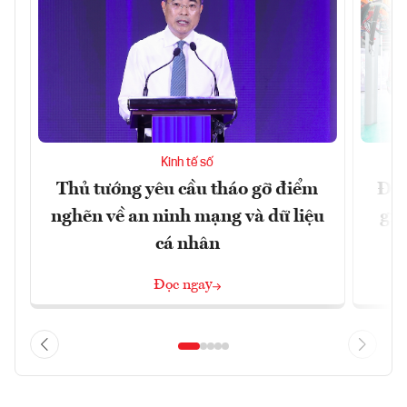
Kinh tế số
Thủ tướng yêu cầu tháo gỡ điểm
Đề 
nghẽn về an ninh mạng và dữ liệu
gia
cá nhân
Đọc ngay