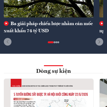
Ba giải pháp chiến lược nhằm cán mốc
xuất khẩu 74 tỷ USD
ngu
Dòng sự kiện