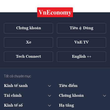
Chứng khoán
Tiêu & Dùng
Xe
VnE TV
Tech Connect
English ++
Tất cả chuyên mục
Kinh tế xanh
Tiêu điểm
Chuyển động xanh
Tài chính
Chứng khoán
Pháp lý
Ngân hàng
Doanh nghiệp niêm yết
Kinh tế số
Hạ tầng
Thương hiệu xanh