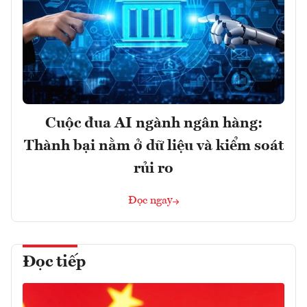
Cuộc đua AI ngành ngân hàng:
Thành bại nằm ở dữ liệu và kiểm soát
rủi ro
Đọc ngay
Đọc tiếp