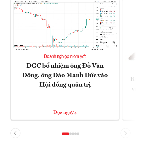
Doanh nghiệp niêm yết
DGC bổ nhiệm ông Đỗ Văn
Đông, ông Đào Mạnh Đức vào
Báo
Hội đồng quản trị
và 
Đọc ngay