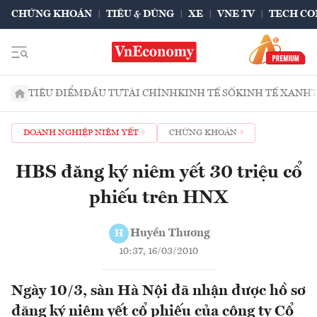
CHỨNG KHOÁN
TIÊU & DÙNG
XE
VNE TV
TECH CO
TIÊU ĐIỂM
ĐẦU TƯ
TÀI CHÍNH
KINH TẾ SỐ
KINH TẾ XANH
DOANH NGHIỆP NIÊM YẾT
CHỨNG KHOÁN
HBS đăng ký niêm yết 30 triệu cổ
phiếu trên HNX
Huyền Thương
H
10:37, 16/03/2010
Ngày 10/3, sàn Hà Nội đã nhận được hồ sơ
đăng ký niêm yết cổ phiếu của công ty Cổ