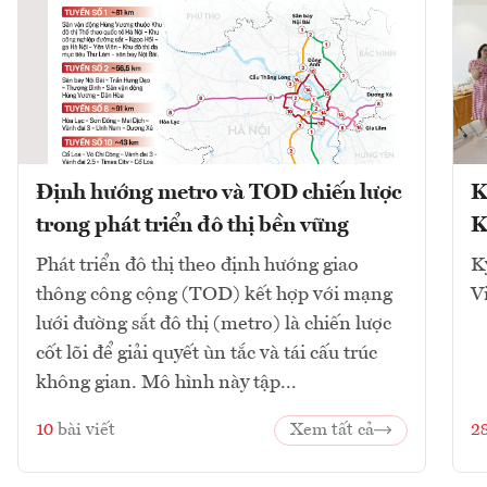
Định hướng metro và TOD chiến lược
K
trong phát triển đô thị bền vững
K
Phát triển đô thị theo định hướng giao
K
thông công cộng (TOD) kết hợp với mạng
V
lưới đường sắt đô thị (metro) là chiến lược
cốt lõi để giải quyết ùn tắc và tái cấu trúc
không gian. Mô hình này tập...
10
bài viết
Xem tất cả
2