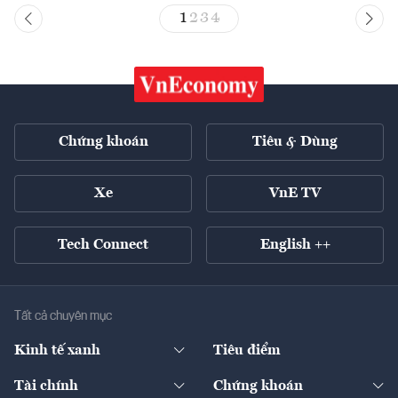
1
2
3
4
Chứng khoán
Tiêu & Dùng
Xe
VnE TV
Tech Connect
English ++
Tất cả chuyên mục
Kinh tế xanh
Tiêu điểm
Chuyển động xanh
Tài chính
Chứng khoán