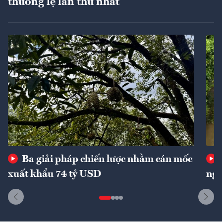
thường lệ lần thứ nhất
Ba giải pháp chiến lược nhằm cán mốc
xuất khẩu 74 tỷ USD
ngu