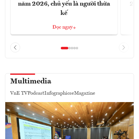
năm 2026, chủ yếu là người thừa
26%
kế
Đọc ngay
Multimedia
VnE TV
Podcast
Infographics
eMagazine