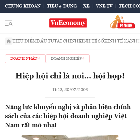
CHỨNG KHOÁN
TIÊU & DÙNG
XE
VNE TV
TECH CO
TIÊU ĐIỂM
ĐẦU TƯ
TÀI CHÍNH
KINH TẾ SỐ
KINH TẾ XANH
DOANH NHÂN
DOANH NGHIỆP
Hiệp hội chỉ là nơi… hội họp!
11:12, 30/07/2008
Năng lực khuyến nghị và phản biện chính
sách của các hiệp hội doanh nghiệp Việt
Nam rất mờ nhạt