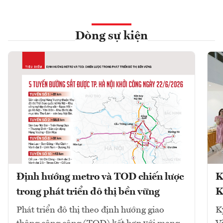
Dòng sự kiện
Định hướng metro và TOD chiến lược
K
trong phát triển đô thị bền vững
K
Phát triển đô thị theo định hướng giao
K