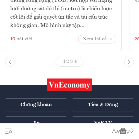
thông công cộng (TOD) kết hợp với mạng
V
lưới đường sắt đô thị (metro) là chiến lược
cốt lõi để giải quyết ùn tắc và tái cấu trúc
không gian. Mô hình này tập...
10
bài viết
Xem tất cả
2
1
2
3
4
Chứng khoán
Tiêu & Dùng
Xe
VnE TV