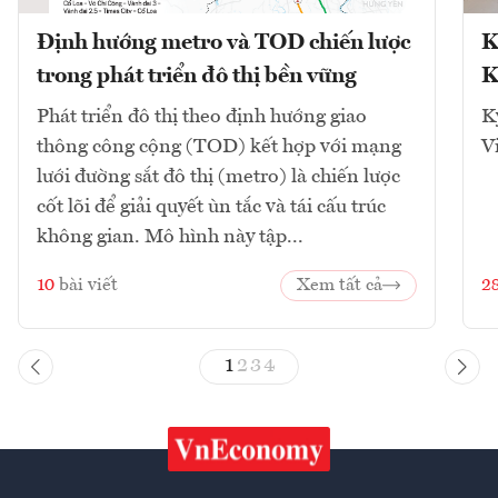
Định hướng metro và TOD chiến lược
K
trong phát triển đô thị bền vững
K
Phát triển đô thị theo định hướng giao
K
thông công cộng (TOD) kết hợp với mạng
V
lưới đường sắt đô thị (metro) là chiến lược
cốt lõi để giải quyết ùn tắc và tái cấu trúc
không gian. Mô hình này tập...
10
bài viết
Xem tất cả
2
1
2
3
4