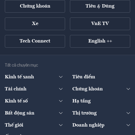
Chứng khoán
Tiêu & Dùng
Xe
VnE TV
Tech Connect
English ++
Tất cả chuyên mục
Kinh tế xanh
Tiêu điểm
Chuyển động xanh
Tài chính
Chứng khoán
Pháp lý
Ngân hàng
Doanh nghiệp niêm yết
Kinh tế số
Hạ tầng
Thương hiệu xanh
Thị trường vốn
Thị trường
Sản phẩm - Thị trường
Bất động sản
Thị trường
Diễn đàn
Thuế
Đầu tư
Tài sản số
Chính sách
Xuất nhập khẩu
Thế giới
Doanh nghiệp
Bảo hiểm
Quốc tế
Dịch vụ số
Thị trường
Khung pháp lý
Kinh tế
Chuyển động