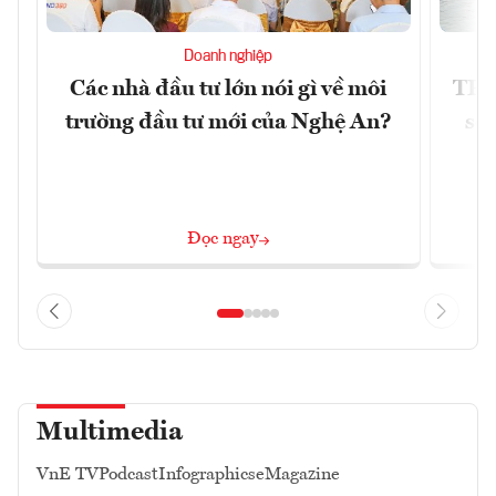
Doanh nghiệp
Các nhà đầu tư lớn nói gì về môi
TP.
trường đầu tư mới của Nghệ An?
soá
Đọc ngay
Multimedia
VnE TV
Podcast
Infographics
eMagazine