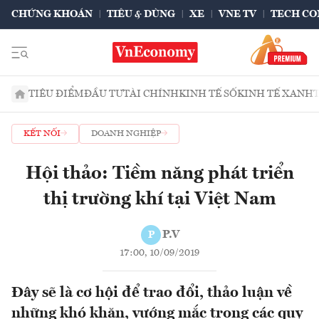
CHỨNG KHOÁN
TIÊU & DÙNG
XE
VNE TV
TECH CO
TIÊU ĐIỂM
ĐẦU TƯ
TÀI CHÍNH
KINH TẾ SỐ
KINH TẾ XANH
KẾT NỐI
DOANH NGHIỆP
Hội thảo: Tiềm năng phát triển
thị trường khí tại Việt Nam
P.V
P
17:00, 10/09/2019
Đây sẽ là cơ hội để trao đổi, thảo luận về
những khó khăn, vướng mắc trong các quy