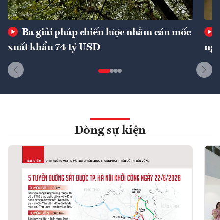
Ba giải pháp chiến lược nhằm cán mốc
xuất khẩu 74 tỷ USD
ngu
Dòng sự kiện