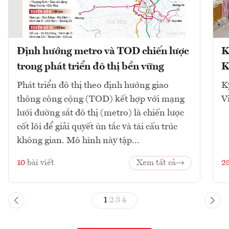
Định hướng metro và TOD chiến lược
K
trong phát triển đô thị bền vững
K
Phát triển đô thị theo định hướng giao
K
thông công cộng (TOD) kết hợp với mạng
V
lưới đường sắt đô thị (metro) là chiến lược
cốt lõi để giải quyết ùn tắc và tái cấu trúc
không gian. Mô hình này tập...
10
bài viết
Xem tất cả
2
1
2
3
4