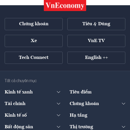
Chứng khoán
Tiêu & Dùng
Xe
VnE TV
Tech Connect
English ++
Tất cả chuyên mục
Kinh tế xanh
Tiêu điểm
Chuyển động xanh
Tài chính
Chứng khoán
Pháp lý
Ngân hàng
Doanh nghiệp niêm yết
Kinh tế số
Hạ tầng
Thương hiệu xanh
Thị trường vốn
Thị trường
Sản phẩm - Thị trường
Bất động sản
Thị trường
Diễn đàn