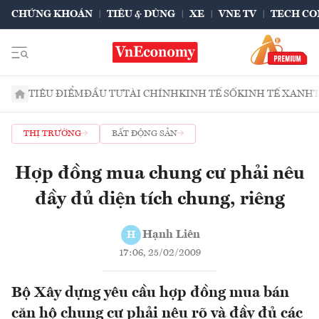
CHỨNG KHOÁN
TIÊU & DÙNG
XE
VNE TV
TECH CO
TIÊU ĐIỂM
ĐẦU TƯ
TÀI CHÍNH
KINH TẾ SỐ
KINH TẾ XANH
THỊ TRƯỜNG
BẤT ĐỘNG SẢN
Hợp đồng mua chung cư phải nêu
đầy đủ diện tích chung, riêng
Hạnh Liên
H
17:06, 25/02/2009
Bộ Xây dựng yêu cầu hợp đồng mua bán
căn hộ chung cư phải nêu rõ và đầy đủ các