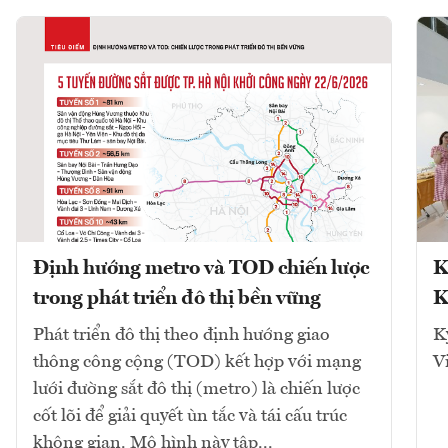
Định hướng metro và TOD chiến lược
K
trong phát triển đô thị bền vững
K
Phát triển đô thị theo định hướng giao
K
thông công cộng (TOD) kết hợp với mạng
V
lưới đường sắt đô thị (metro) là chiến lược
cốt lõi để giải quyết ùn tắc và tái cấu trúc
không gian. Mô hình này tập...