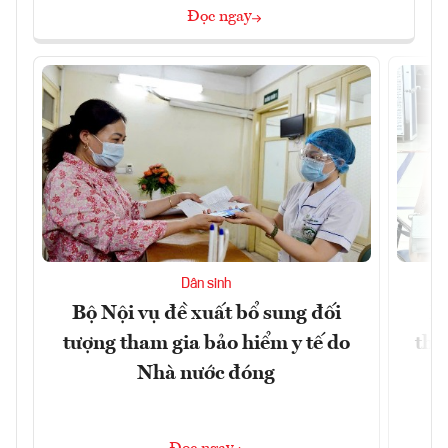
Đọc ngay
Dân sinh
Bộ Nội vụ đề xuất bổ sung đối
H
tượng tham gia bảo hiểm y tế do
thấ
Nhà nước đóng