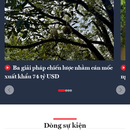
Ba giải pháp chiến lược nhằm cán mốc
xuất khẩu 74 tỷ USD
ngu
Dòng sự kiện