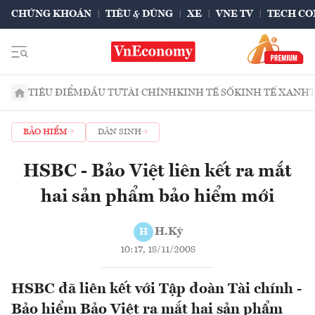
CHỨNG KHOÁN
TIÊU & DÙNG
XE
VNE TV
TECH CO
TIÊU ĐIỂM
ĐẦU TƯ
TÀI CHÍNH
KINH TẾ SỐ
KINH TẾ XANH
BẢO HIỂM
DÂN SINH
HSBC - Bảo Việt liên kết ra mắt
hai sản phẩm bảo hiểm mới
H.Kỳ
H
10:17, 18/11/2008
HSBC đã liên kết với Tập đoàn Tài chính -
Bảo hiểm Bảo Việt ra mắt hai sản phẩm