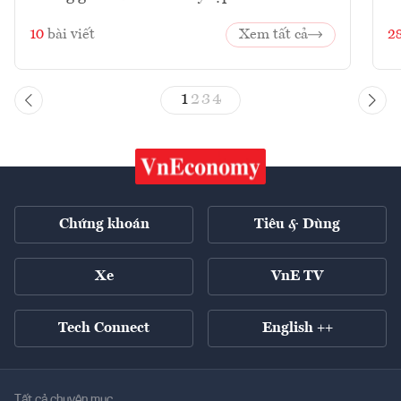
10
bài viết
Xem tất cả
2
1
2
3
4
Chứng khoán
Tiêu & Dùng
Xe
VnE TV
Tech Connect
English ++
Tất cả chuyên mục