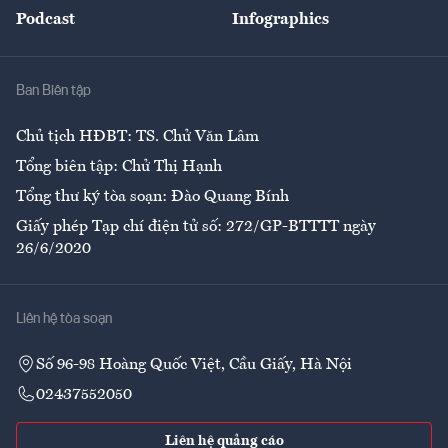
Podcast
Infographics
Giải trí
Y tế
Nhà
Ban Biên tập
Ẩm thực
Chủ tịch HĐBT: TS. Chử Văn Lâm
Tổng biên tập: Chử Thị Hạnh
Tổng thư ký tòa soạn: Đào Quang Bính
Giấy phép Tạp chí điện tử số: 272/GP-BTTTT ngày
26/6/2020
Liên hệ tòa soạn
Số 96-98 Hoàng Quốc Việt, Cầu Giấy, Hà Nội
02437552050
Liên hệ quảng cáo