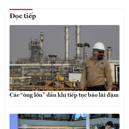
Đọc tiếp
Các “ông lớn” dầu khí tiếp tục báo lãi đậm