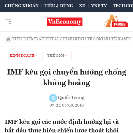
CHỨNG KHOÁN
TIÊU & DÙNG
XE
VNE TV
TECH CO
TIÊU ĐIỂM
ĐẦU TƯ
TÀI CHÍNH
KINH TẾ SỐ
KINH TẾ XANH
KINH DOANH
THẾ GIỚI
IMF kêu gọi chuyển hướng chống
khủng hoảng
Quốc Trung
Q
07:21, 05/03/2010
IMF kêu gọi các nước định hướng lại và
bắt đầu thực hiện chiến lược thoát khỏi