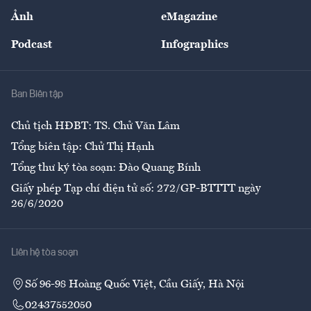
Sự kiện
Nhân lực
Ảnh
eMagazine
Đẹp +
An sinh
Podcast
Infographics
Giải trí
Y tế
Nhà
Ban Biên tập
Ẩm thực
Chủ tịch HĐBT: TS. Chử Văn Lâm
Tổng biên tập: Chử Thị Hạnh
Tổng thư ký tòa soạn: Đào Quang Bính
Giấy phép Tạp chí điện tử số: 272/GP-BTTTT ngày
26/6/2020
Liên hệ tòa soạn
Số 96-98 Hoàng Quốc Việt, Cầu Giấy, Hà Nội
02437552050