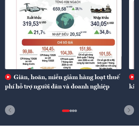
Giãn, hoãn, miễn giảm hàng loạt thuế
phí hỗ trợ người dân và doanh nghiệp
kin