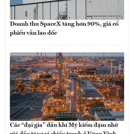
Doanh thu SpaceX tăng hơn 90%, giá cổ
phiếu vẫn lao dốc
Các “đại gia” dầu khí Mỹ kiếm đậm nhờ