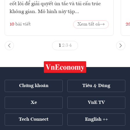
cốt lõi để giải quyết ùn tắc và tái cấu trúc
không gian. Mô hình này tập...
10
bài viết
Xem tất cả
2
1
2
3
4
Chứng khoán
Tiêu & Dùng
Xe
VnE TV
Tech Connect
English ++