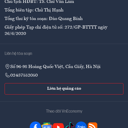
Chủ tịch HĐBT: TS. Chử Văn Lâm
Tổng biên tập: Chử Thị Hạnh
Tổng thư ký tòa soạn: Đào Quang Bính
Giấy phép Tạp chí điện tử số: 272/GP-BTTTT ngày
26/6/2020
Liên hệ tòa soạn
Số 96-98 Hoàng Quốc Việt, Cầu Giấy, Hà Nội
02437552050
Liên hệ quảng cáo
Theo dõi VnEconomy