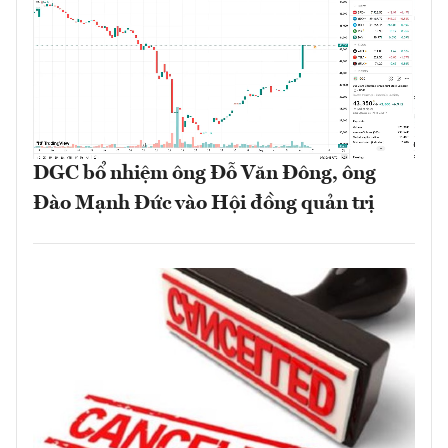
DGC bổ nhiệm ông Đỗ Văn Đông, ông
Đào Mạnh Đức vào Hội đồng quản trị