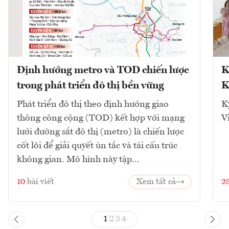
Định hướng metro và TOD chiến lược
K
trong phát triển đô thị bền vững
K
Phát triển đô thị theo định hướng giao
K
thông công cộng (TOD) kết hợp với mạng
V
lưới đường sắt đô thị (metro) là chiến lược
cốt lõi để giải quyết ùn tắc và tái cấu trúc
không gian. Mô hình này tập...
10
bài viết
Xem tất cả
2
1
2
3
4