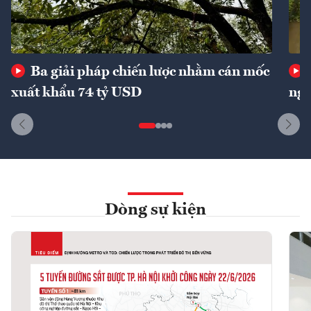
Ba giải pháp chiến lược nhằm cán mốc
xuất khẩu 74 tỷ USD
ngu
Dòng sự kiện