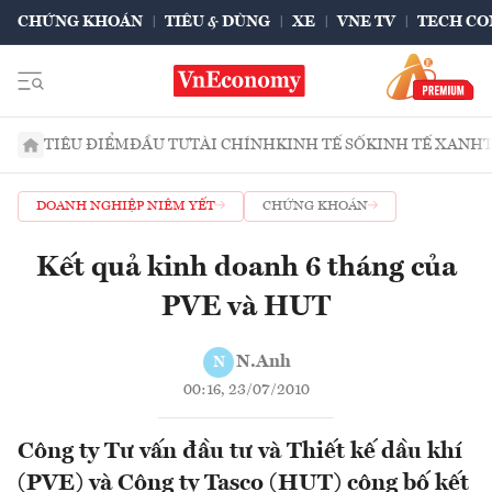
CHỨNG KHOÁN
TIÊU & DÙNG
XE
VNE TV
TECH CO
TIÊU ĐIỂM
ĐẦU TƯ
TÀI CHÍNH
KINH TẾ SỐ
KINH TẾ XANH
DOANH NGHIỆP NIÊM YẾT
CHỨNG KHOÁN
Kết quả kinh doanh 6 tháng của
PVE và HUT
N.Anh
N
00:16, 23/07/2010
Công ty Tư vấn đầu tư và Thiết kế dầu khí
(PVE) và Công ty Tasco (HUT) công bố kết