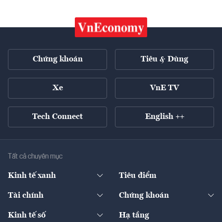
Chứng khoán
Tiêu & Dùng
Xe
VnE TV
Tech Connect
English ++
Tất cả chuyên mục
Kinh tế xanh
Tiêu điểm
Chuyển động xanh
Tài chính
Chứng khoán
Pháp lý
Ngân hàng
Doanh nghiệp niêm yết
Kinh tế số
Hạ tầng