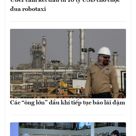
Uber cam kết đầu tư 10 tỷ USD cho cuộc
đua robotaxi
Các “ông lớn” dầu khí tiếp tục báo lãi đậm