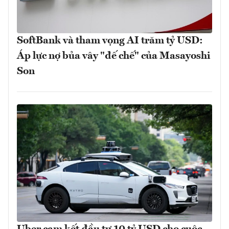
SoftBank và tham vọng AI trăm tỷ USD:
Áp lực nợ bủa vây "đế chế" của Masayoshi
Son