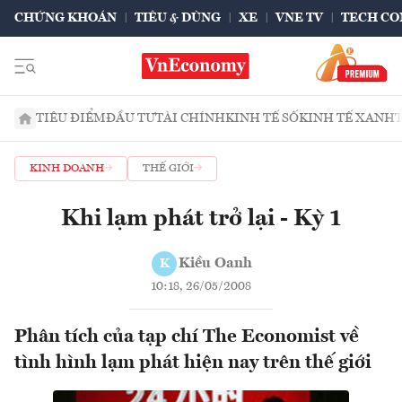
CHỨNG KHOÁN
TIÊU & DÙNG
XE
VNE TV
TECH CO
TIÊU ĐIỂM
ĐẦU TƯ
TÀI CHÍNH
KINH TẾ SỐ
KINH TẾ XANH
KINH DOANH
THẾ GIỚI
Khi lạm phát trở lại - Kỳ 1
Kiều Oanh
K
10:18, 26/05/2008
Phân tích của tạp chí The Economist về
tình hình lạm phát hiện nay trên thế giới