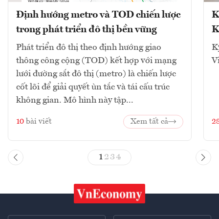
Định hướng metro và TOD chiến lược
K
trong phát triển đô thị bền vững
K
Phát triển đô thị theo định hướng giao
K
thông công cộng (TOD) kết hợp với mạng
V
lưới đường sắt đô thị (metro) là chiến lược
cốt lõi để giải quyết ùn tắc và tái cấu trúc
không gian. Mô hình này tập...
10
bài viết
Xem tất cả
2
1
2
3
4