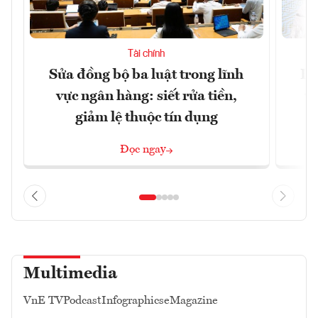
Tài chính
Sửa đồng bộ ba luật trong lĩnh
Dư
vực ngân hàng: siết rửa tiền,
v
giảm lệ thuộc tín dụng
Đọc ngay
Multimedia
VnE TV
Podcast
Infographics
eMagazine