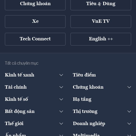
Chứng khoán
Tiêu & Dùng
Xe
VnE TV
Tech Connect
English ++
Tất cả chuyên mục
Kinh tế xanh
Tiêu điểm
Chuyển động xanh
Tài chính
Chứng khoán
Pháp lý
Ngân hàng
Doanh nghiệp niêm yết
Kinh tế số
Hạ tầng
Thương hiệu xanh
Thị trường vốn
Thị trường
Sản phẩm - Thị trường
Bất động sản
Thị trường
Diễn đàn
Thuế
Đầu tư
Tài sản số
Chính sách
Xuất nhập khẩu
Thế giới
Doanh nghiệp
Bảo hiểm
Quốc tế
Dịch vụ số
Thị trường
Khung pháp lý
Kinh tế
Chuyển động
Ấn phẩm
Multimedia