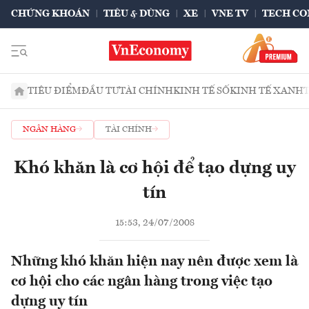
CHỨNG KHOÁN
TIÊU & DÙNG
XE
VNE TV
TECH CO
TIÊU ĐIỂM
ĐẦU TƯ
TÀI CHÍNH
KINH TẾ SỐ
KINH TẾ XANH
NGÂN HÀNG
TÀI CHÍNH
Khó khăn là cơ hội để tạo dựng uy
tín
15:53, 24/07/2008
Những khó khăn hiện nay nên được xem là
cơ hội cho các ngân hàng trong việc tạo
dựng uy tín