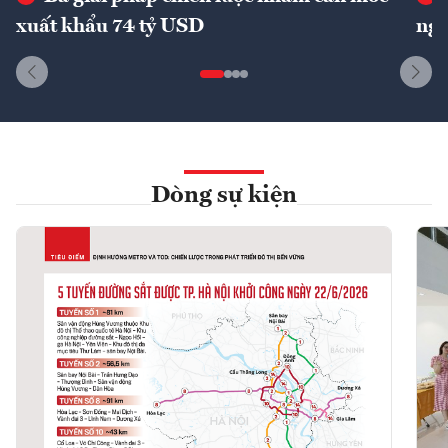
xuất khẩu 74 tỷ USD
ngu
Dòng sự kiện