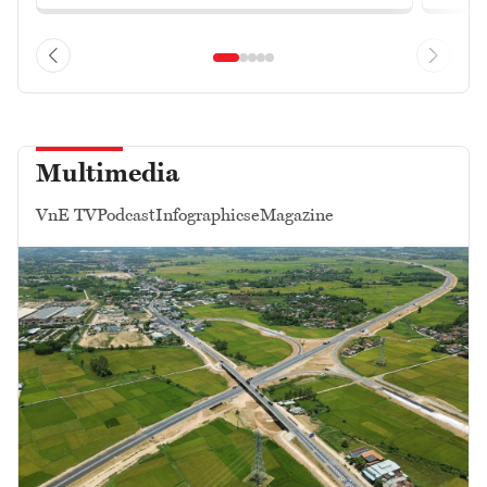
Multimedia
VnE TV
Podcast
Infographics
eMagazine