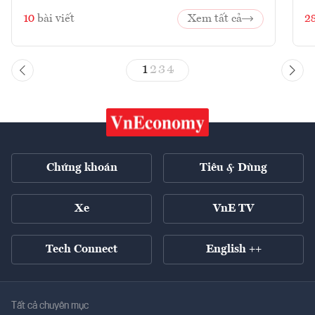
10
bài viết
Xem tất cả
2
1
2
3
4
Chứng khoán
Tiêu & Dùng
Xe
VnE TV
Tech Connect
English ++
Tất cả chuyên mục