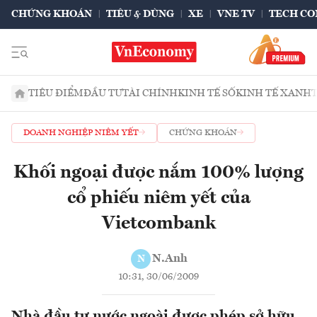
CHỨNG KHOÁN
TIÊU & DÙNG
XE
VNE TV
TECH CO
TIÊU ĐIỂM
ĐẦU TƯ
TÀI CHÍNH
KINH TẾ SỐ
KINH TẾ XANH
DOANH NGHIỆP NIÊM YẾT
CHỨNG KHOÁN
Khối ngoại được nắm 100% lượng
cổ phiếu niêm yết của
Vietcombank
N.Anh
N
10:31, 30/06/2009
Nhà đầu tư nước ngoài được phép sở hữu