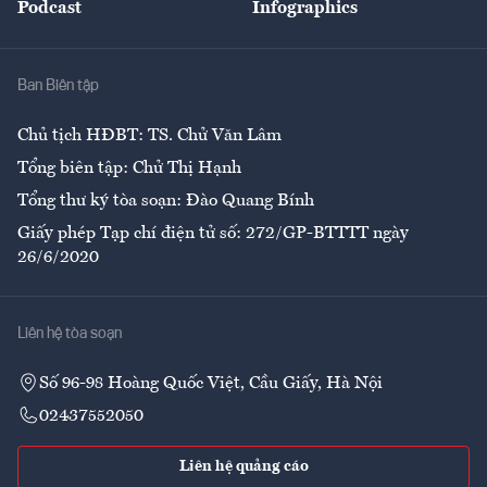
Podcast
Infographics
Giải trí
Y tế
Nhà
Ban Biên tập
Ẩm thực
Chủ tịch HĐBT: TS. Chử Văn Lâm
Tổng biên tập: Chử Thị Hạnh
Tổng thư ký tòa soạn: Đào Quang Bính
Giấy phép Tạp chí điện tử số: 272/GP-BTTTT ngày
26/6/2020
Liên hệ tòa soạn
Số 96-98 Hoàng Quốc Việt, Cầu Giấy, Hà Nội
02437552050
Liên hệ quảng cáo