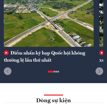
Điểm nhấn kỳ họp Quốc hội không
thường lệ lần thứ nhất
xuấ
Dòng sự kiện