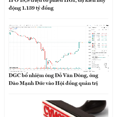
IPO 18,8 triệu cổ phiếu HGI, dự kiến huy
động 1.139 tỷ đồng
DGC bổ nhiệm ông Đỗ Văn Đông, ông
Đào Mạnh Đức vào Hội đồng quản trị