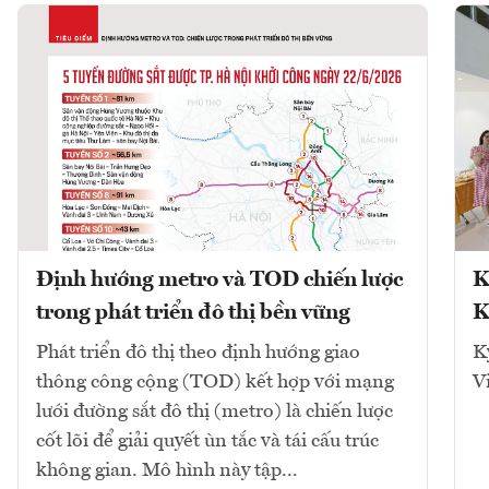
Định hướng metro và TOD chiến lược
K
trong phát triển đô thị bền vững
K
Phát triển đô thị theo định hướng giao
K
thông công cộng (TOD) kết hợp với mạng
V
lưới đường sắt đô thị (metro) là chiến lược
cốt lõi để giải quyết ùn tắc và tái cấu trúc
không gian. Mô hình này tập...