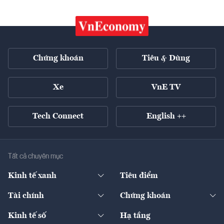
Chứng khoán
Tiêu & Dùng
Xe
VnE TV
Tech Connect
English ++
Tất cả chuyên mục
Kinh tế xanh
Tiêu điểm
Chuyển động xanh
Tài chính
Chứng khoán
Pháp lý
Ngân hàng
Doanh nghiệp niêm yết
Kinh tế số
Hạ tầng
Thương hiệu xanh