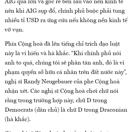
AIG quá lớn và gốc rễ bén sâu vào nền kinh tế
nên khi AIG sụp đổ, chính phủ buộc phải tung
nhiều tỉ USD ra ứng cứu nếu không nền kinh tế
vỡ vụn.
Phía Cộng hoà đã lên tiếng chỉ trích đạo luật
này là vi hiến và hà khắc. “Khi chính phủ nói
anh to quá, chúng tôi sẽ phân tán anh, đó là vi
phạm quyền sở hữu cá nhân trên đất nước này”,
nghị sĩ Randy Neugebauer của phe Cộng hoà
nhận xét. Các nghị sĩ Cộng hoà chơi chữ nói
rằng trong trường hợp này, chữ D trong
Democrats (dân chủ) là chữ D trong Draconian
(hà khắc).