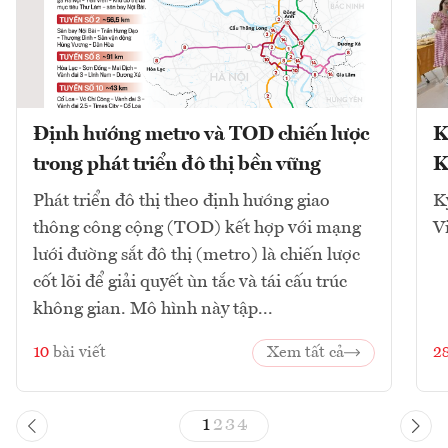
Định hướng metro và TOD chiến lược
K
trong phát triển đô thị bền vững
K
Phát triển đô thị theo định hướng giao
K
thông công cộng (TOD) kết hợp với mạng
V
lưới đường sắt đô thị (metro) là chiến lược
cốt lõi để giải quyết ùn tắc và tái cấu trúc
không gian. Mô hình này tập...
10
bài viết
Xem tất cả
2
1
2
3
4