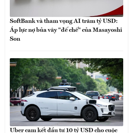
SoftBank và tham vọng AI trăm tỷ USD:
Áp lực nợ bủa vây "đế chế" của Masayoshi
Son
Uber cam kết đầu tư 10 tỷ USD cho cuộc