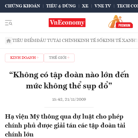
CHỨNG KHOÁN
TIÊU & DÙNG
XE
VNE TV
TECH CO
TIÊU ĐIỂM
ĐẦU TƯ
TÀI CHÍNH
KINH TẾ SỐ
KINH TẾ XANH
KINH DOANH
THẾ GIỚI
“Không có tập đoàn nào lớn đến
mức không thể sụp đổ”
15:42, 21/11/2009
Hạ viện Mỹ thông qua dự luật cho phép
chính phủ được giải tán các tập đoàn tài
chính lớn