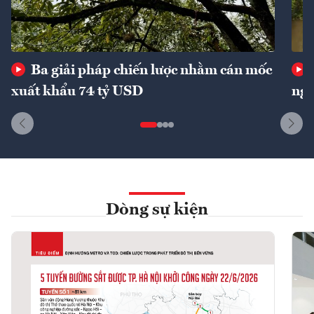
Ba giải pháp chiến lược nhằm cán mốc
xuất khẩu 74 tỷ USD
ngu
Dòng sự kiện