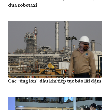
đua robotaxi
Các “ông lớn” dầu khí tiếp tục báo lãi đậm