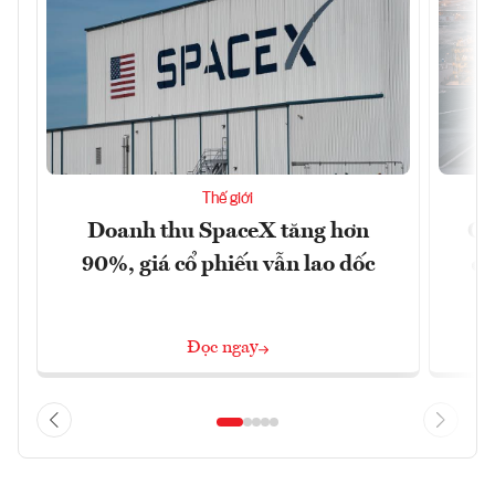
Thế giới
Doanh thu SpaceX tăng hơn
Cá
90%, giá cổ phiếu vẫn lao dốc
đậ
Đọc ngay