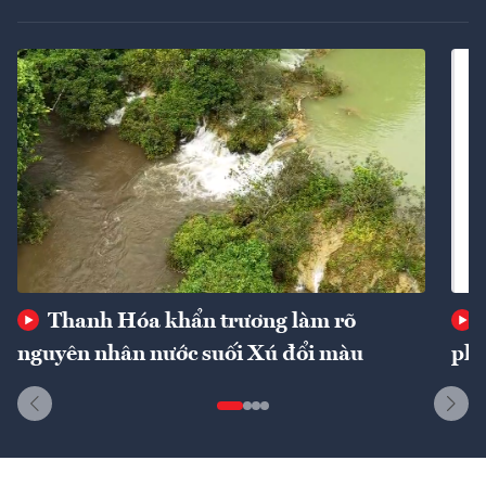
Thanh Hóa khẩn trương làm rõ
nguyên nhân nước suối Xú đổi màu
phí