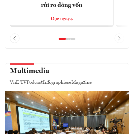
rủi ro dòng vốn
Đọc ngay
Multimedia
VnE TV
Podcast
Infographics
eMagazine