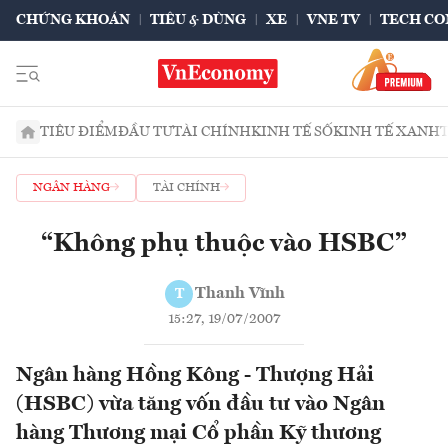
CHỨNG KHOÁN
TIÊU & DÙNG
XE
VNE TV
TECH CO
TIÊU ĐIỂM
ĐẦU TƯ
TÀI CHÍNH
KINH TẾ SỐ
KINH TẾ XANH
NGÂN HÀNG
TÀI CHÍNH
“Không phụ thuộc vào HSBC”
Thanh Vĩnh
T
15:27, 19/07/2007
Ngân hàng Hồng Kông - Thượng Hải
(HSBC) vừa tăng vốn đầu tư vào Ngân
hàng Thương mại Cổ phần Kỹ thương