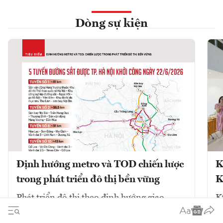
Dòng sự kiện
Định hướng metro và TOD chiến lược
K
trong phát triển đô thị bền vững
K
Phát triển đô thị theo định hướng giao
K
thông công cộng (TOD) kết hợp với mạng
V