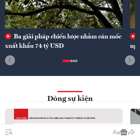
Ba giải pháp chiến lược nhằm cán mốc
xuất khẩu 74 tỷ USD
ngu
Dòng sự kiện