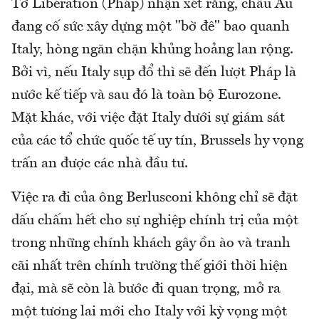
Tờ Libération (Pháp) nhận xét rằng, châu Âu
đang cố sức xây dựng một "bờ đê" bao quanh
Italy, hòng ngăn chặn khủng hoảng lan rộng.
Bởi vì, nếu Italy sụp đổ thì sẽ đến lượt Pháp là
nước kế tiếp và sau đó là toàn bộ Eurozone.
Mặt khác, với việc đặt Italy dưới sự giám sát
của các tổ chức quốc tế uy tín, Brussels hy vọng
trấn an được các nhà đầu tư.
Việc ra đi của ông Berlusconi không chỉ sẽ đặt
dấu chấm hết cho sự nghiệp chính trị của một
trong những chính khách gây ồn ào và tranh
cãi nhất trên chính trường thế giới thời hiện
đại, mà sẽ còn là bước đi quan trọng, mở ra
một tương lai mới cho Italy với kỳ vọng một