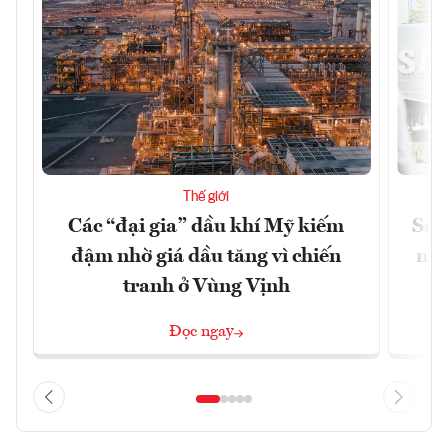
Thế giới
Các “đại gia” dầu khí Mỹ kiếm
Sam
đậm nhờ giá dầu tăng vì chiến
ngh
tranh ở Vùng Vịnh
Đọc ngay