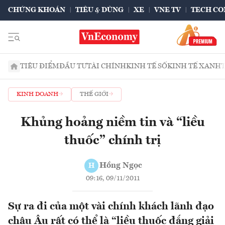
CHỨNG KHOÁN
TIÊU & DÙNG
XE
VNE TV
TECH CO
TIÊU ĐIỂM
ĐẦU TƯ
TÀI CHÍNH
KINH TẾ SỐ
KINH TẾ XANH
KINH DOANH
THẾ GIỚI
Khủng hoảng niềm tin và “liều
thuốc” chính trị
Hồng Ngọc
H
09:16, 09/11/2011
Sự ra đi của một vài chính khách lãnh đạo
châu Âu rất có thể là “liều thuốc đắng giải