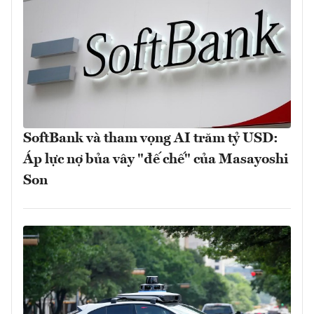
SoftBank và tham vọng AI trăm tỷ USD:
Áp lực nợ bủa vây "đế chế" của Masayoshi
Son