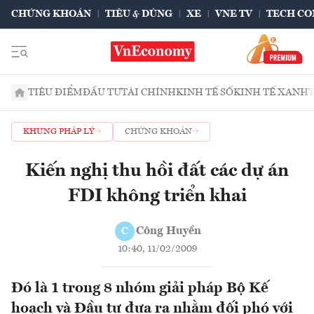
CHỨNG KHOÁN
TIÊU & DÙNG
XE
VNE TV
TECH CO
TIÊU ĐIỂM
ĐẦU TƯ
TÀI CHÍNH
KINH TẾ SỐ
KINH TẾ XANH
KHUNG PHÁP LÝ
CHỨNG KHOÁN
Kiến nghị thu hồi đất các dự án
FDI không triển khai
Công Huyền
C
10:40, 11/02/2009
Đó là 1 trong 8 nhóm giải pháp Bộ Kế
hoạch và Đầu tư đưa ra nhằm đối phó với