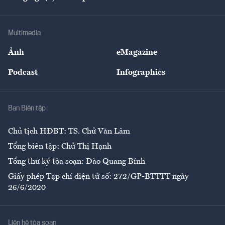
Doanh nhân
Tư vấn Tiêu & Dùng
Infographics
Hạ tầng
Sức khỏe
Khung pháp lý
Doanh nghiệp
Địa phương
Thị trường
Bảo hiểm
Multimedia
Sự kiện
Nhân lực
Ảnh
eMagazine
Đẹp +
An sinh
Podcast
Infographics
Giải trí
Y tế
Nhà
Ban Biên tập
Ẩm thực
Chủ tịch HĐBT: TS. Chử Văn Lâm
Tổng biên tập: Chử Thị Hạnh
Tổng thư ký tòa soạn: Đào Quang Bính
Giấy phép Tạp chí điện tử số: 272/GP-BTTTT ngày
26/6/2020
Liên hệ tòa soạn