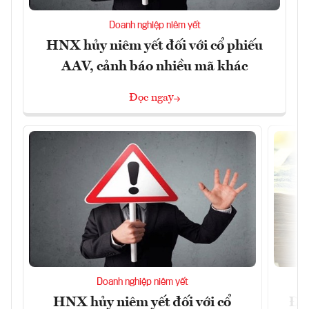
Doanh nghiệp niêm yết
HNX hủy niêm yết đối với cổ phiếu
AAV, cảnh báo nhiều mã khác
Đọc ngay
Doanh nghiệp niêm yết
HNX hủy niêm yết đối với cổ
Đề 