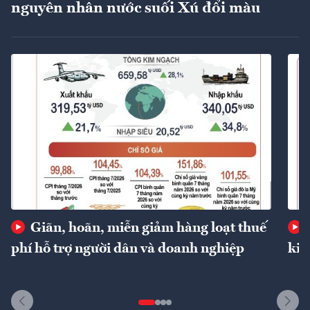
nguyên nhân nước suối Xú đổi màu
Giãn, hoãn, miễn giảm hàng loạt thuế
phí hỗ trợ người dân và doanh nghiệp
kin