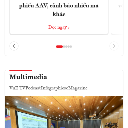
phiếu AAV, cảnh báo nhiều mã
với
khác
Đọc ngay
Multimedia
VnE TV
Podcast
Infographics
eMagazine