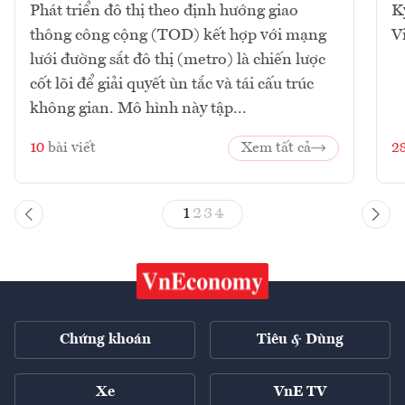
Phát triển đô thị theo định hướng giao
K
thông công cộng (TOD) kết hợp với mạng
V
lưới đường sắt đô thị (metro) là chiến lược
cốt lõi để giải quyết ùn tắc và tái cấu trúc
không gian. Mô hình này tập...
10
bài viết
Xem tất cả
2
1
2
3
4
Chứng khoán
Tiêu & Dùng
Xe
VnE TV