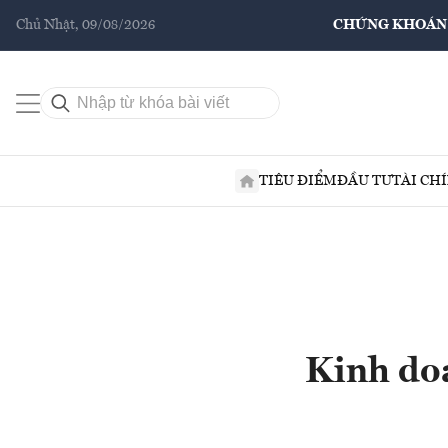
Chủ Nhật, 09/08/2026
CHỨNG KHOÁN
TIÊU ĐIỂM
ĐẦU TƯ
TÀI CH
Kinh doa