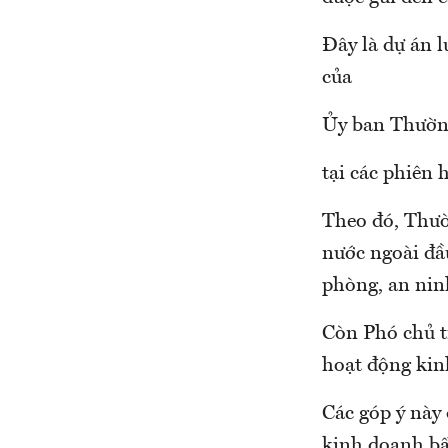
Đây là dự án l
của
Ủy ban Thườn
tại các phiên 
Theo đó, Thườ
nước ngoài đầ
phòng, an nin
Còn Phó chủ t
hoạt động kin
Các góp ý này 
kinh doanh bấ