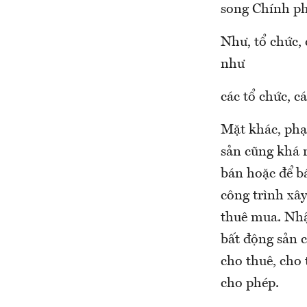
song Chính ph
Như, tổ chức,
như
các tổ chức, c
Mặt khác, phạ
sản cũng khá 
bán hoặc để bá
công trình xâ
thuê mua. Nhậ
bất động sản c
cho thuê, cho
cho phép.