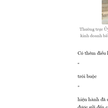
Thường trực Ủy
kinh doanh bấ
Có thêm điều 
“
trói buộc
”
hiện hành đã đ
được gửi đến c