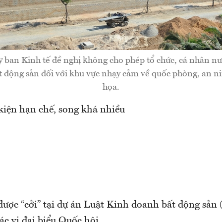
 ban Kinh tế đề nghị không cho phép tổ chức, cá nhân nư
t động sản đối với khu vực nhạy cảm về quốc phòng, an n
họa.
kiện hạn chế, song khá nhiều
ược “cởi” tại dự án Luật Kinh doanh bất động sản (
ác vị đại biểu Quốc hội.