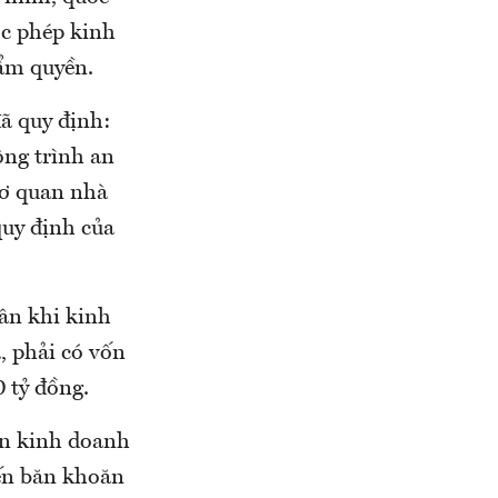
ợc phép kinh
hẩm quyền.
đã quy định:
ông trình an
cơ quan nhà
quy định của
hân khi kinh
, phải có vốn
 tỷ đồng.
ện kinh doanh
iến băn khoăn