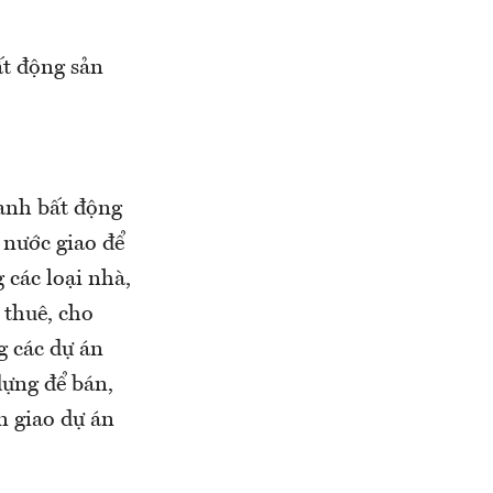
ất động sản
anh bất động
 nước giao để
 các loại nhà,
 thuê, cho
g các dự án
dựng để bán,
n giao dự án