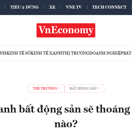
TIÊU & DÙNG
XE
VNE TV
TECH CONNECT
ÍNH
KINH TẾ SỐ
KINH TẾ XANH
THỊ TRƯỜNG
DOANH NGHIỆP
BẤT
THỊ TRƯỜNG
BẤT ĐỘNG SẢN
nh bất động sản sẽ thoán
nào?