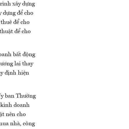
trình xây dựng
y dựng để cho
 thuê để cho
 thuật để cho
doanh bất động
ương lai thay
uy định hiện
 Ủy ban Thường
 kinh doanh
uật nên cho
 mua nhà, công