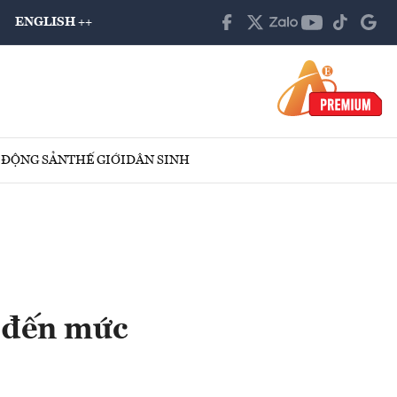
ENGLISH ++
 ĐỘNG SẢN
THẾ GIỚI
DÂN SINH
g đến mức