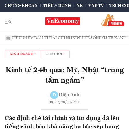
CHỨNG KHOÁN
TIÊU & DÙNG
XE
VNE TV
TECH CO
TIÊU ĐIỂM
ĐẦU TƯ
TÀI CHÍNH
KINH TẾ SỐ
KINH TẾ XANH
KINH DOANH
THẾ GIỚI
Kinh tế 24h qua: Mỹ, Nhật “trong
tầm ngắm”
Diệp Anh
D
09:37, 28/01/2011
Các định chế tài chính và tín dụng đã lên
tiếng cảnh báo khả năng hạ bậc xếp hạng