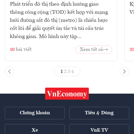
Phát triển đô thị theo định hướng giao
K
thông công cộng (TOD) kết hợp với mạng
V
lưới đường sắt đô thị (metro) là chiến lược
cốt lõi để giải quyết ùn tắc và tái cấu trúc
không gian. Mô hình này tập...
10
bài viết
Xem tất cả
2
1
2
3
4
Chứng khoán
Tiêu & Dùng
Xe
VnE TV