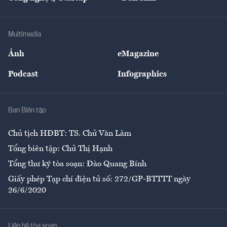
Tư vấn
Nông sản
Doanh nhân
Tư vấn Tiêu & Dùng
Infographics
Hạ tầng
Sức khỏe
Khung pháp lý
Doanh nghiệp
Địa phương
Thị trường
Bảo hiểm
Multimedia
Sự kiện
Nhân lực
Ảnh
eMagazine
Đẹp +
An sinh
Podcast
Infographics
Giải trí
Y tế
Nhà
Ban Biên tập
Ẩm thực
Chủ tịch HĐBT: TS. Chử Văn Lâm
Tổng biên tập: Chử Thị Hạnh
Tổng thư ký tòa soạn: Đào Quang Bính
Giấy phép Tạp chí điện tử số: 272/GP-BTTTT ngày
26/6/2020
Liên hệ tòa soạn