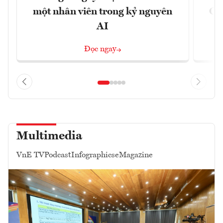
một nhân viên trong kỷ nguyên
CX
AI
n
Đọc ngay
Multimedia
VnE TV
Podcast
Infographics
eMagazine