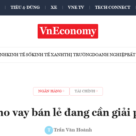
TIÊU & DÙNG
XE
VNE TV
TECH CONNECT
ÍNH
KINH TẾ SỐ
KINH TẾ XANH
THỊ TRƯỜNG
DOANH NGHIỆP
BẤT
NGÂN HÀNG
TÀI CHÍNH
ho vay bán lẻ đang cần giả
Trần Văn Hoành
T