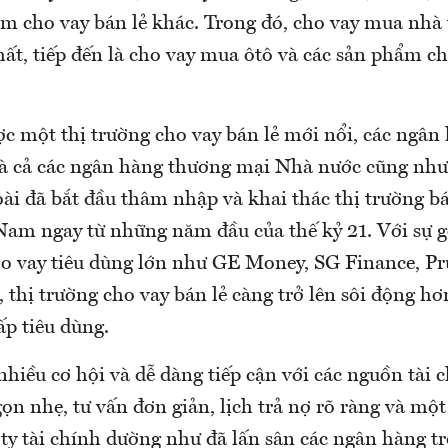
ẩm cho vay bán lẻ khác. Trong đó, cho vay mua nh
hất, tiếp đến là cho vay mua ôtô và các sản phẩm ch
c một thị trường cho vay bán lẻ mới nổi, các ngân
à cả các ngân hàng thương mại Nhà nước cũng như
ài đã bắt đầu thâm nhập và khai thác thị trường bá
 Nam ngay từ những năm đầu của thế kỷ 21. Với sự 
cho vay tiêu dùng lớn như GE Money, SG Finance, P
thị trường cho vay bán lẻ càng trở lên sôi động hơn
ấp tiêu dùng.
hiều cơ hội và dễ dàng tiếp cận với các nguồn tài 
ọn nhẹ, tư vấn đơn giản, lịch trả nợ rõ ràng và một
g ty tài chính dường như đã lấn sân các ngân hàng 