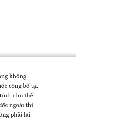
hàng không
ớc công bố tại
 tính như thế
ước ngoài thì
ông phải lãi