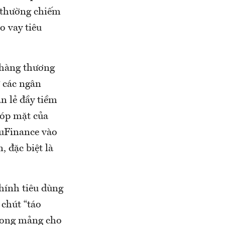
à thường chiếm
o vay tiêu
 hàng thương
 các ngân
n lẻ đầy tiềm
góp mặt của
ruFinance vào
, đặc biệt là
chính tiêu dùng
 chút “táo
trong mảng cho