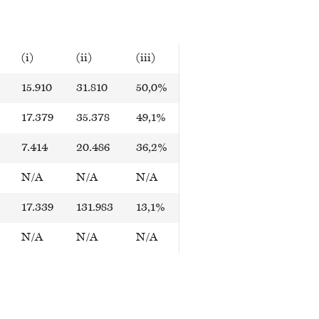
(i)
(ii)
(iii)
15.910
31.810
50,0%
17.379
35.378
49,1%
7.414
20.486
36,2%
N/A
N/A
N/A
17.339
131.983
13,1%
N/A
N/A
N/A