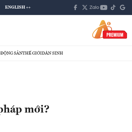
ENGLISH ++
 ĐỘNG SẢN
THẾ GIỚI
DÂN SINH
i pháp mới?