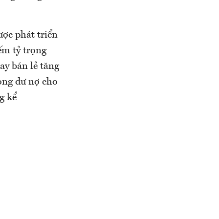
ợc phát triển
ếm tỷ trọng
ay bán lẻ tăng
ọng dư nợ cho
g kể