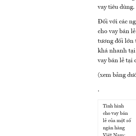
vay tiêu dùng.
Đối với các n
cho vay bán lẻ
tương đối lớn 
khá nhanh tại
vay bán lẻ tạ
(xem bảng dướ
.
Tình hình
cho vay bán
lẻ của một số
ngân hàng
Việt Nam: