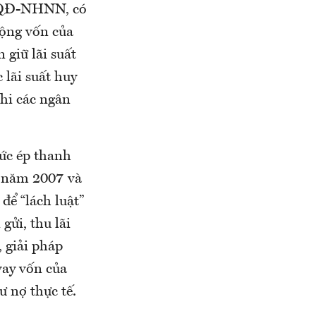
8/QĐ-NHNN, có
động vốn của
 giữ lãi suất
 lãi suất huy
khi các ngân
sức ép thanh
g năm 2007 và
để “lách luật”
 gửi, thu lãi
, giải pháp
vay vốn của
ư nợ thực tế.