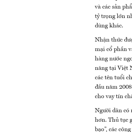
và các sản ph
tỷ trọng lớn n
dùng khác.
Nhận thức đượ
mại cổ phần v
hàng nước ngo
năng tại Việt
các tên tuổi 
đầu năm 2008, 
cho vay tín ch
Người dân có n
hơn. Thủ tục g
bạo”, các côn