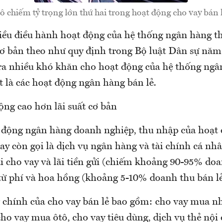
 chiếm tỷ trọng lớn thứ hai trong hoạt động cho vay bán l
điều điều hành hoạt động của hệ thống ngân hàng 
 cơ bản theo như quy định trong Bộ luật Dân sự nă
ra nhiều khó khăn cho hoạt động của hệ thống ngâ
t là các hoạt động ngân hàng bán lẻ.
ộng cao hơn lãi suất cơ bản
 động ngân hàng doanh nghiệp, thu nhập của hoạt
ay còn gọi là dịch vụ ngân hàng và tài chính cá nh
ãi cho vay và lãi tiền gửi (chiếm khoảng 90-95% doa
từ phí và hoa hồng (khoảng 5-10% doanh thu bán lẻ
 chính của cho vay bán lẻ bao gồm: cho vay mua nh
cho vay mua ôtô, cho vay tiêu dùng, dịch vụ thẻ nội 