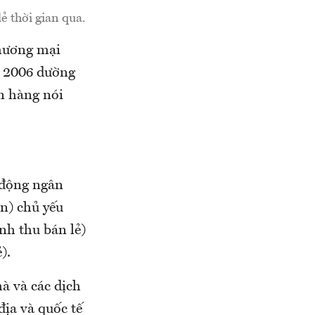
ẻ thời gian qua.
thương mại
m 2006 dường
n hàng nói
 động ngân
ân) chủ yếu
nh thu bán lẻ)
).
à và các dịch
địa và quốc tế