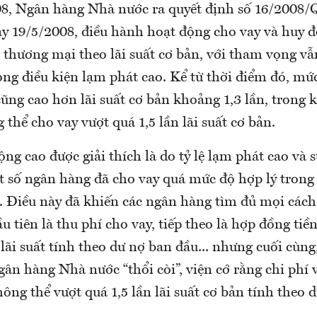
08, Ngân hàng Nhà nước ra quyết định số 16/200
gày 19/5/2008, điều hành hoạt động cho vay và huy 
thương mại theo lãi suất cơ bản, với tham vọng vẫn
ng điều kiện lạm phát cao. Kể từ thời điểm đó, mức
ũng cao hơn lãi suất cơ bản khoảng 1,3 lần, trong 
 thể cho vay vượt quá 1,5 lần lãi suất cơ bản.
ộng cao được giải thích là do tỷ lệ lạm phát cao và 
 số ngân hàng đã cho vay quá mức độ hợp lý tron
 Điều này đã khiến các ngân hàng tìm đủ mọi cách 
u tiên là thu phí cho vay, tiếp theo là hợp đồng tiền
 lãi suất tính theo dư nợ ban đầu... nhưng cuối cùng
ân hàng Nhà nước “thổi còi”, viện cớ rằng chi phí 
ng thể vượt quá 1,5 lần lãi suất cơ bản tính theo d