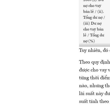
2007(i). Dư
nợ cho vay
bán lẻ / (ii).
Tổng dư nợ /
(iii) Dư nợ
cho vay bán
lẻ / Tổng dư
nợ (%)
Tuy nhiên, đó 
Theo quy định
được cho vay 
từng thời điểm
nào, nhưng the
lãi suất này đ
suất tính theo