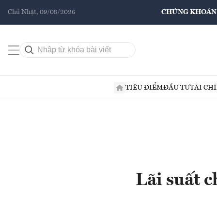
Chủ Nhật, 09/08/2026
CHỨNG KHOÁN
TIÊU ĐIỂM
ĐẦU TƯ
TÀI CH
Lãi suất c