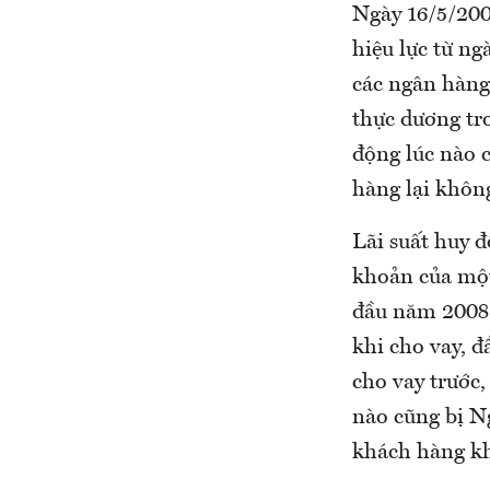
Ngày 16/5/20
hiệu lực từ n
các ngân hàng 
thực dương tro
động lúc nào c
hàng lại không
Lãi suất huy đ
khoản của một
đầu năm 2008.
khi cho vay, đầ
cho vay trước,
nào cũng bị Ng
khách hàng khô