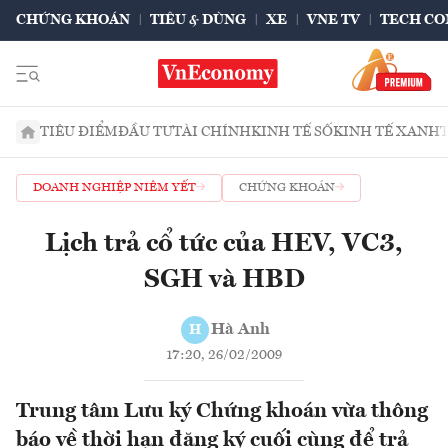
CHỨNG KHOÁN
TIÊU & DÙNG
XE
VNE TV
TECH CO
TIÊU ĐIỂM
ĐẦU TƯ
TÀI CHÍNH
KINH TẾ SỐ
KINH TẾ XANH
DOANH NGHIỆP NIÊM YẾT
CHỨNG KHOÁN
Lịch trả cổ tức của HEV, VC3,
SGH và HBD
Hà Anh
H
17:20, 26/02/2009
Trung tâm Lưu ký Chứng khoán vừa thông
báo về thời hạn đăng ký cuối cùng để trả