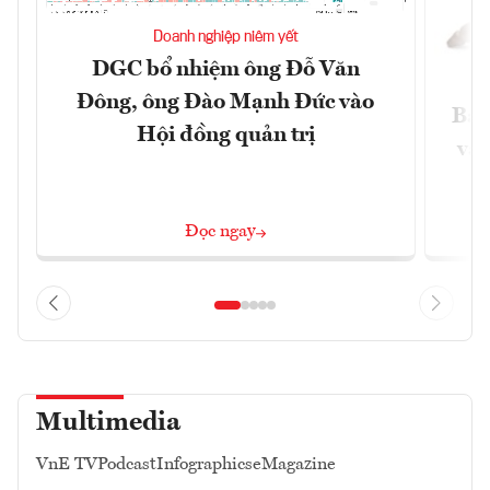
Doanh nghiệp niêm yết
DGC bổ nhiệm ông Đỗ Văn
Đông, ông Đào Mạnh Đức vào
Báo
Hội đồng quản trị
và 
Đọc ngay
Multimedia
VnE TV
Podcast
Infographics
eMagazine