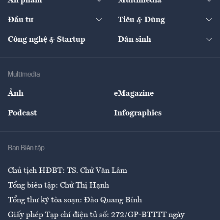
Ấn phẩm
Multimedia
Khung pháp lý
Start-up
Dự án
Công nghiệp
Chuyển động 24h
Đối thoại
The Guide
Video
Đầu tư
Tiêu & Dùng
Quản trị số
Cafe BĐS
Thị trường
Kinh doanh
Kết nối
Tạp chí kinh tế Việt Nam
eMagazine
Nhà đầu tư
Du lịch
Công nghệ & Startup
Dân sinh
Tư vấn
Nông sản
Doanh nhân
Tư vấn Tiêu & Dùng
Infographics
Hạ tầng
Sức khỏe
Khung pháp lý
Doanh nghiệp
Địa phương
Thị trường
Bảo hiểm
Multimedia
Sự kiện
Nhân lực
Ảnh
eMagazine
Đẹp +
An sinh
Podcast
Infographics
Giải trí
Y tế
Nhà
Ban Biên tập
Ẩm thực
Chủ tịch HĐBT: TS. Chử Văn Lâm
Tổng biên tập: Chử Thị Hạnh
Tổng thư ký tòa soạn: Đào Quang Bính
Giấy phép Tạp chí điện tử số: 272/GP-BTTTT ngày