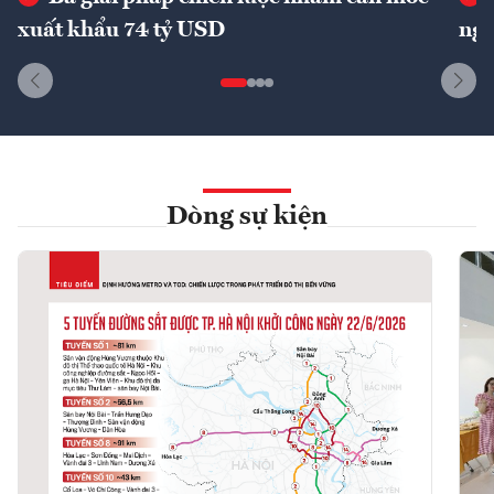
xuất khẩu 74 tỷ USD
ngu
Dòng sự kiện