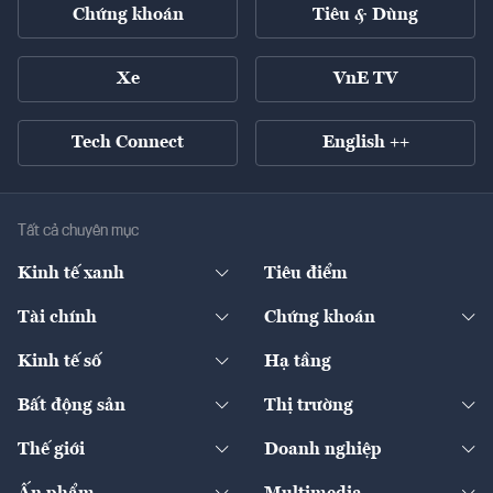
Chứng khoán
Tiêu & Dùng
Xe
VnE TV
Tech Connect
English ++
Tất cả chuyên mục
Kinh tế xanh
Tiêu điểm
Chuyển động xanh
Tài chính
Chứng khoán
Pháp lý
Ngân hàng
Doanh nghiệp niêm yết
Kinh tế số
Hạ tầng
Thương hiệu xanh
Thị trường vốn
Thị trường
Sản phẩm - Thị trường
Bất động sản
Thị trường
Diễn đàn
Thuế
Đầu tư
Tài sản số
Chính sách
Xuất nhập khẩu
Thế giới
Doanh nghiệp
Bảo hiểm
Quốc tế
Dịch vụ số
Thị trường
Khung pháp lý
Kinh tế
Chuyển động