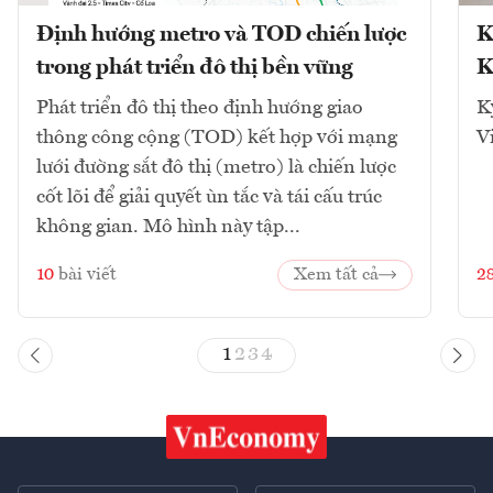
Định hướng metro và TOD chiến lược
K
trong phát triển đô thị bền vững
K
Phát triển đô thị theo định hướng giao
K
thông công cộng (TOD) kết hợp với mạng
V
lưới đường sắt đô thị (metro) là chiến lược
cốt lõi để giải quyết ùn tắc và tái cấu trúc
không gian. Mô hình này tập...
10
bài viết
Xem tất cả
2
1
2
3
4