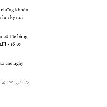
u chứng khoán
 lưu ký nơi
n cổ tức bằng
AFI - số 39
ào các ngày