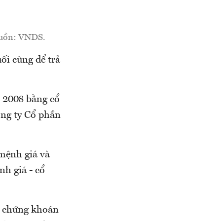
Nguồn: VNDS.
ối cùng để trả
m 2008 bằng cổ
ông ty Cổ phần
/mệnh giá và
h giá - cổ
u chứng khoán