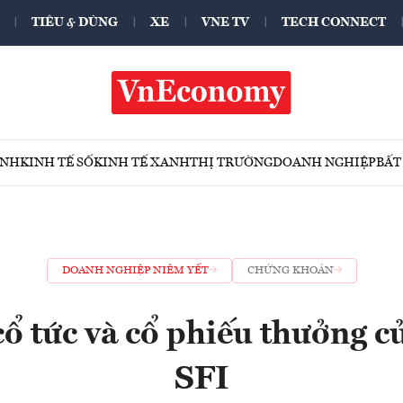
TIÊU & DÙNG
XE
VNE TV
TECH CONNECT
ÍNH
KINH TẾ SỐ
KINH TẾ XANH
THỊ TRƯỜNG
DOANH NGHIỆP
BẤT
DOANH NGHIỆP NIÊM YẾT
CHỨNG KHOÁN
cổ tức và cổ phiếu thưởng 
SFI