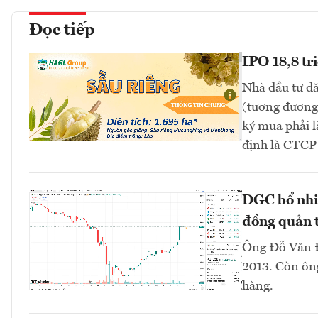
Đọc tiếp
IPO 18,8 tr
Nhà đầu tư đă
(tương đương 
ký mua phải l
định là CTC
DGC bổ nhi
đồng quản t
Ông Đỗ Văn Đ
2013. Còn ông
hàng.