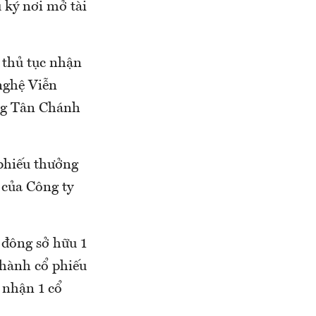
 ký nơi mở tài
 thủ tục nhận
nghệ Viễn
ng Tân Chánh
 phiếu thưởng
 của Công ty
ổ đông sở hữu 1
 hành cổ phiếu
c nhận 1 cổ