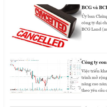
BCG và BCR 
Ủy ban Chứng
công ty đại 
BCG Land (mã
Công ty co
Việc triển kh
trình mở rộng
nâng cao năng
theo yêu cầu 