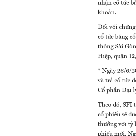
nhận cổ tức bằ
khoản.
Đối với chứng
cổ tức bằng c
thông Sài Gòn
Hiệp, quận 12
* Ngày 26/6/2
và trả cổ tức
Cổ phần Đại l
Theo đó, SFI t
cổ phiếu sẽ đư
thưởng với tỷ 
phiếu mới. Ngà