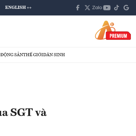
ENGLISH ++
 ĐỘNG SẢN
THẾ GIỚI
DÂN SINH
của SGT và