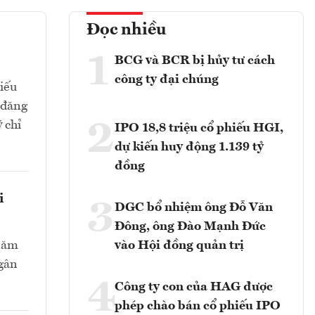
Đọc nhiều
1
BCG và BCR bị hủy tư cách
công ty đại chúng
hiếu
 đăng
2
 chỉ
IPO 18,8 triệu cổ phiếu HGI,
dự kiến huy động 1.139 tỷ
đồng
i
3
DGC bổ nhiệm ông Đỗ Văn
Đông, ông Đào Mạnh Đức
 năm
vào Hội đồng quản trị
Ngân
4
Công ty con của HAG được
phép chào bán cổ phiếu IPO