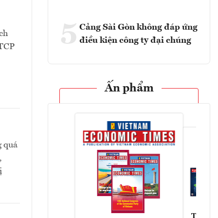
5
Cảng Sài Gòn không đáp ứng
ch
điều kiện công ty đại chúng
CTCP
Ấn phẩm
g quá
,
ị
Tạp chí