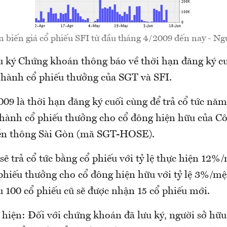
n biến giá cổ phiếu SFI từ đầu tháng 4/2009 đến nay - 
 ký Chứng khoán thông báo về thời hạn đăng ký cu
t hành cổ phiếu thưởng của SGT và SFI.
009 là thời hạn đăng ký cuối cùng để trả cổ tức nă
 hành cổ phiếu thưởng cho cổ đông hiện hữu của C
ễn thông Sài Gòn (mã SGT-HOSE).
ẽ trả cổ tức bằng cổ phiếu với tỷ lệ thực hiện 12%
phiếu thưởng cho cổ đông hiện hữu với tỷ lệ 3%/mện
 100 cổ phiếu cũ sẽ được nhận 15 cổ phiếu mới.
 hiện: Đối với chứng khoán đã lưu ký, người sở hữ