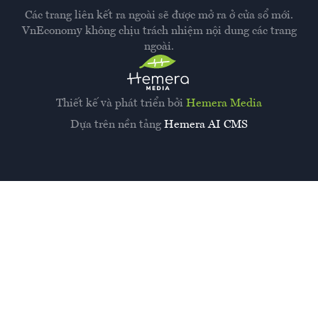
Các trang liên kết ra ngoài sẽ được mở ra ở cửa sổ mới.
VnEconomy không chịu trách nhiệm nội dung các trang
ngoài.
Thiết kế và phát triển bởi
Hemera Media
Dựa trên nền tảng
Hemera AI CMS