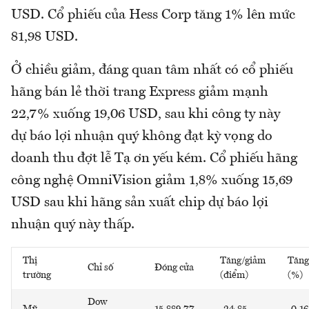
USD. Cổ phiếu của Hess Corp tăng 1% lên mức
81,98 USD.
Ở chiều giảm, đáng quan tâm nhất có cổ phiếu
hãng bán lẻ thời trang Express giảm mạnh
22,7% xuống 19,06 USD, sau khi công ty này
dự báo lợi nhuận quý không đạt kỳ vọng do
doanh thu đợt lễ Tạ ơn yếu kém. Cổ phiếu hãng
công nghệ OmniVision giảm 1,8% xuống 15,69
USD sau khi hãng sản xuất chip dự báo lợi
nhuận quý này thấp.
Thị
Tăng/giảm
Tăng
Chỉ số
Đóng cửa
trường
(điểm)
(%)
Dow
Mỹ
15.889,77
-24,85
-0,16