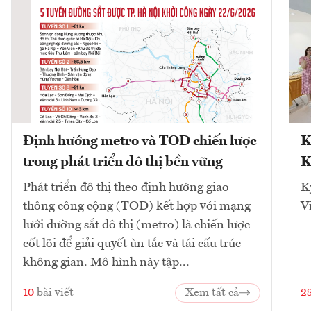
Định hướng metro và TOD chiến lược
K
trong phát triển đô thị bền vững
K
Phát triển đô thị theo định hướng giao
K
thông công cộng (TOD) kết hợp với mạng
V
lưới đường sắt đô thị (metro) là chiến lược
cốt lõi để giải quyết ùn tắc và tái cấu trúc
không gian. Mô hình này tập...
10
bài viết
Xem tất cả
2