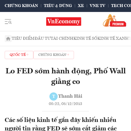
CHỨNG KHOÁN
TIÊU & DÙNG
XE
VNE TV
TECH CO
TIÊU ĐIỂM
ĐẦU TƯ
TÀI CHÍNH
KINH TẾ SỐ
KINH TẾ XANH
QUỐC TẾ
CHỨNG KHOÁN
Lo FED sớm hành động, Phố Wall
giằng co
Thanh Hải
T
08:22, 05/12/2013
Các số liệu kinh tế gần đây khiến nhiều
người tin rằng FED sẽ sớm cắt giảm các