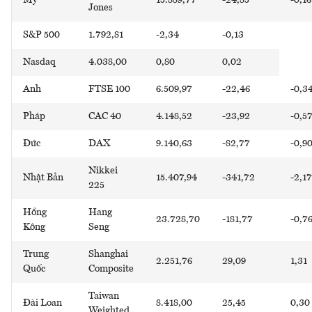
Jones
S&P 500
1.792,81
-2,34
-0,13
Nasdaq
4.038,00
0,80
0,02
Anh
FTSE 100
6.509,97
-22,46
-0,3
Pháp
CAC 40
4.148,52
-23,92
-0,5
Đức
DAX
9.140,63
-82,77
-0,9
Nikkei
Nhật Bản
15.407,94
-341,72
-2,17
225
Hồng
Hang
23.728,70
-181,77
-0,7
Kông
Seng
Trung
Shanghai
2.251,76
29,09
1,31
Quốc
Composite
Taiwan
Đài Loan
8.418,00
25,45
0,30
Weighted