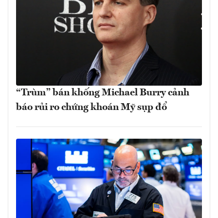
“Trùm” bán khống Michael Burry cảnh
báo rủi ro chứng khoán Mỹ sụp đổ