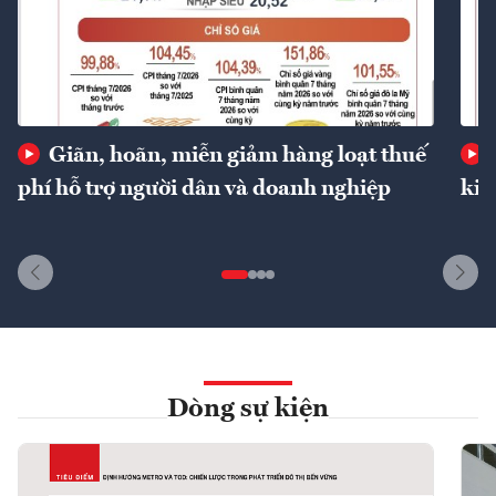
Giãn, hoãn, miễn giảm hàng loạt thuế
phí hỗ trợ người dân và doanh nghiệp
kin
Dòng sự kiện