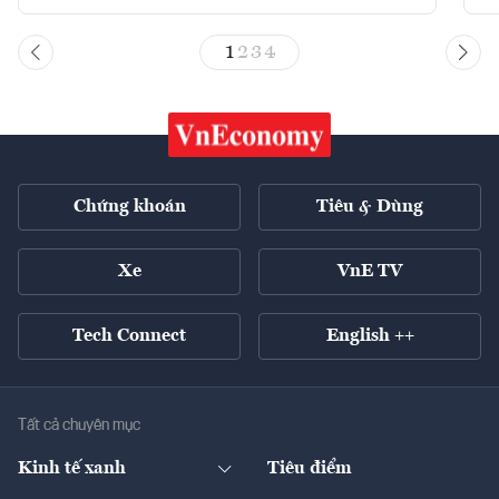
1
2
3
4
Chứng khoán
Tiêu & Dùng
Xe
VnE TV
Tech Connect
English ++
Tất cả chuyên mục
Kinh tế xanh
Tiêu điểm