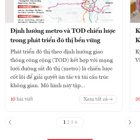
Định hướng metro và TOD chiến lược
K
trong phát triển đô thị bền vững
K
Phát triển đô thị theo định hướng giao
K
thông công cộng (TOD) kết hợp với mạng
V
lưới đường sắt đô thị (metro) là chiến lược
cốt lõi để giải quyết ùn tắc và tái cấu trúc
không gian. Mô hình này tập...
10
bài viết
Xem tất cả
2
1
2
3
4