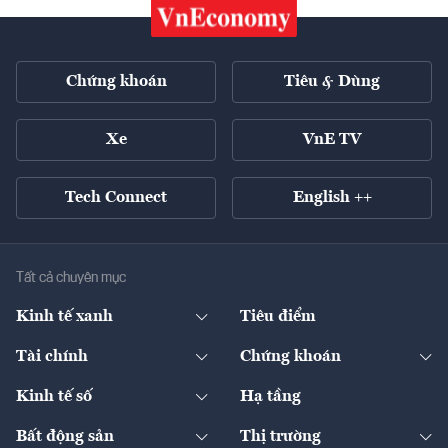
Chứng khoán
Tiêu & Dùng
Xe
VnE TV
Tech Connect
English ++
Tất cả chuyên mục
Kinh tế xanh
Tiêu điểm
Chuyển động xanh
Tài chính
Chứng khoán
Pháp lý
Ngân hàng
Doanh nghiệp niêm yết
Kinh tế số
Hạ tầng
Thương hiệu xanh
Thị trường vốn
Thị trường
Sản phẩm - Thị trường
Bất động sản
Thị trường
Diễn đàn