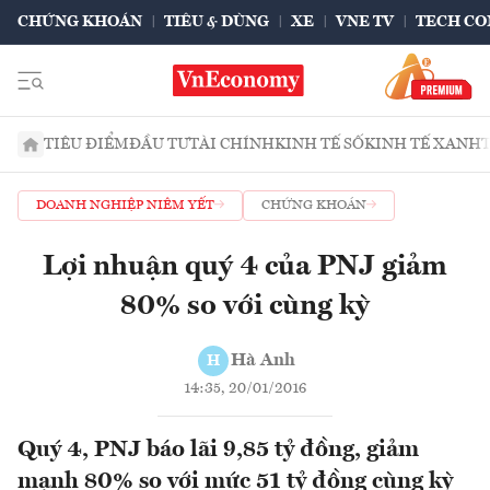
CHỨNG KHOÁN
TIÊU & DÙNG
XE
VNE TV
TECH CO
TIÊU ĐIỂM
ĐẦU TƯ
TÀI CHÍNH
KINH TẾ SỐ
KINH TẾ XANH
DOANH NGHIỆP NIÊM YẾT
CHỨNG KHOÁN
Lợi nhuận quý 4 của PNJ giảm
80% so với cùng kỳ
Hà Anh
H
14:35, 20/01/2016
Quý 4, PNJ báo lãi 9,85 tỷ đồng, giảm
mạnh 80% so với mức 51 tỷ đồng cùng kỳ