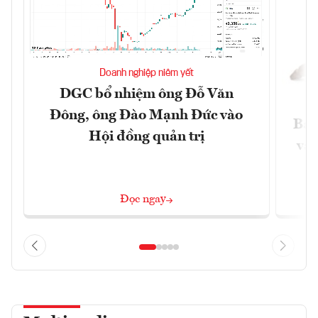
Doanh nghiệp niêm yết
DGC bổ nhiệm ông Đỗ Văn
Đông, ông Đào Mạnh Đức vào
Báo
Hội đồng quản trị
và 
Đọc ngay