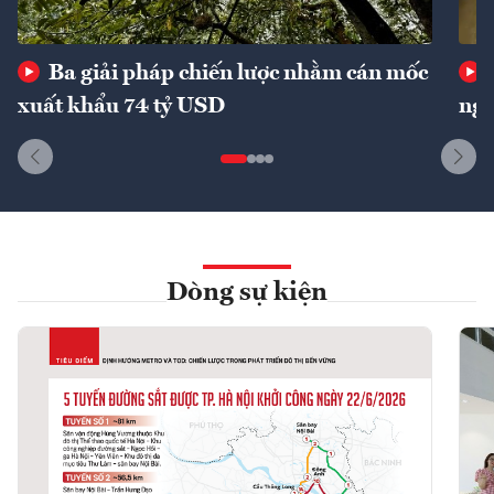
Ba giải pháp chiến lược nhằm cán mốc
xuất khẩu 74 tỷ USD
ngu
Dòng sự kiện